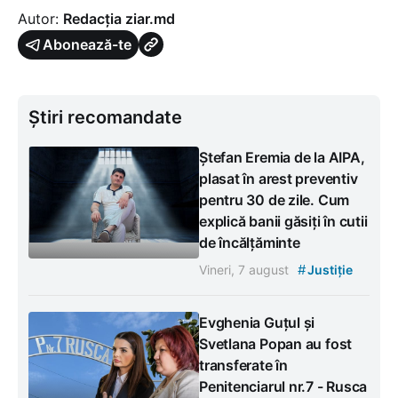
Autor:
Redacția ziar.md
Abonează-te
Știri recomandate
Ștefan Eremia de la AIPA,
plasat în arest preventiv
pentru 30 de zile. Cum
explică banii găsiți în cutii
de încălțăminte
#
Vineri, 7 august
Justiție
Evghenia Guțul și
Svetlana Popan au fost
transferate în
Penitenciarul nr.7 - Rusca