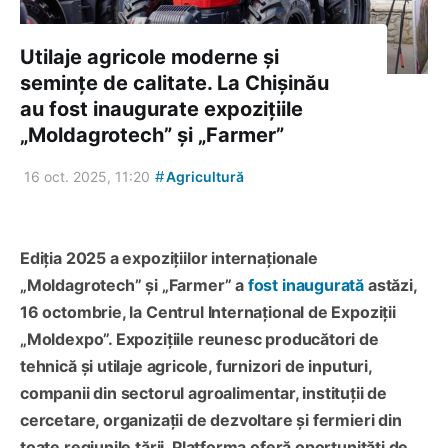
Utilaje agricole moderne și
semințe de calitate. La Chișinău
au fost inaugurate expozițiile
„Moldagrotech” și „Farmer”
#
16 oct. 2025, 11:20
Agricultură
Ediția 2025 a expozițiilor internaționale
„Moldagrotech” și „Farmer” a
fost inaugurată
astăzi,
16 octombrie, la Centrul Internațional de Expoziții
„Moldexpo”. Expozițiile reunesc producători de
tehnică și utilaje agricole, furnizori de inputuri,
companii din sectorul agroalimentar, instituții de
cercetare, organizații de dezvoltare și fermieri din
toate regiunile țării. Platforma oferă oportunități de