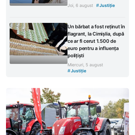
#
Joi, 6 august
Justiție
Un bărbat a fost reținut în
flagrant, la Cimișlia, după
ce ar fi cerut 1.500 de
euro pentru a influența
polițiști
Miercuri, 5 august
#
Justiție