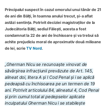
Principalul suspect în cazul omorului unui tânăr de 21
de ani din Bălți, în toamna anului trecut, și-a aflat
astăzi sentința. Potrivit deciziei magistraților de la
Judecătoria Bălți, sediul Fălești, acesta a fost
condamnat la 22 de ani de închisoare și va trebui să
achite prejudiciu moral de aproximativ două milioane
de lei, scrie
TV Nord
.
„Gherman Nicu se recunoaște vinovat de
săvârșirea infracțiunii prevăzute de Art. 145,
alineat doi, litera A și I Cod Penal și i se aplică
pedeapsă cu închisoarea pe un termen de 19
ani. Potrivit articolului 84, alineatul 4, Cod Penal
și prin cumul total al pedepselor aplicate
inculpatului Gherman Nicu i se stabilește