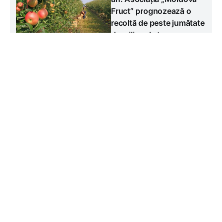
Fruct” prognozează o
recoltă de peste jumătate
de milion de tone
#
Joi, 6 august
Agricultură
Bani pentru sate și
agricultură: cea mai mare
parte a finanțării merge
prin Programul LEADER
Miercuri, 5 august
#
Agricultură
Contacte