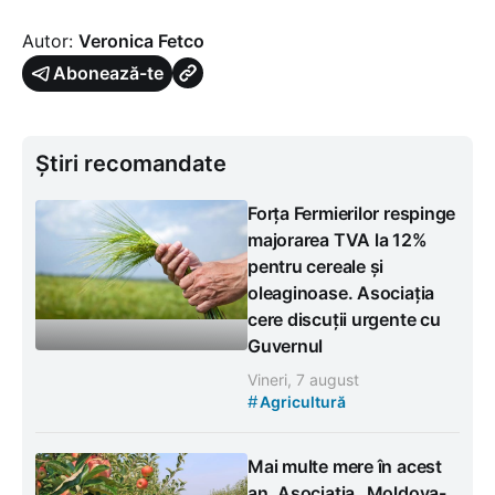
Autor:
Veronica Fetco
Abonează-te
Știri recomandate
Forța Fermierilor respinge
majorarea TVA la 12%
pentru cereale și
oleaginoase. Asociația
cere discuții urgente cu
Guvernul
Vineri, 7 august
#
Agricultură
Mai multe mere în acest
an. Asociația „Moldova-