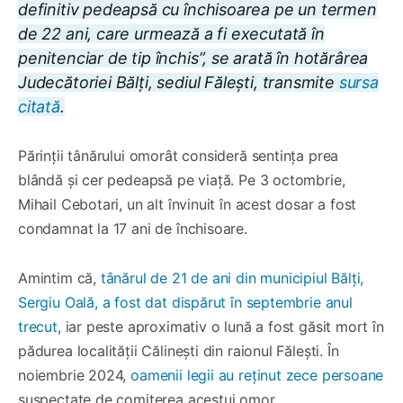
definitiv pedeapsă cu închisoarea pe un termen
de 22 ani, care urmează a fi executată în
penitenciar de tip închis”, se arată în hotărârea
Judecătoriei Bălți, sediul Fălești, transmite
sursa
citată
.
Părinții tânărului omorât consideră sentința prea
blândă și cer pedeapsă pe viață. Pe 3 octombrie,
Mihail Cebotari, un alt învinuit în acest dosar a fost
condamnat la 17 ani de închisoare.
Amintim că,
tânărul de 21 de ani din municipiul Bălți,
Sergiu Oală, a fost dat dispărut în septembrie anul
trecut
, iar peste aproximativ o lună a fost găsit mort în
pădurea localității Călinești din raionul Fălești. În
noiembrie 2024,
oamenii legii au reținut zece persoane
suspectate de comiterea acestui omor.