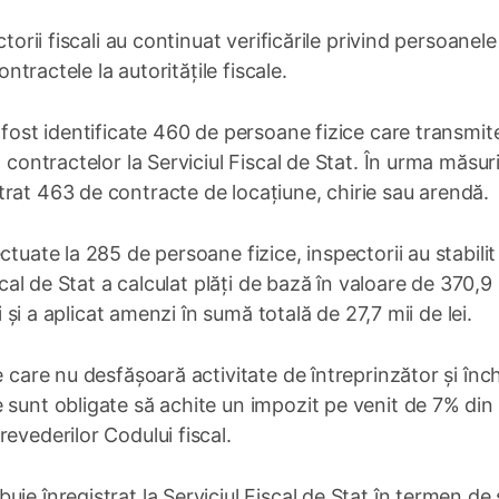
torii fiscali au continuat verificările privind persoanel
ontractele la autoritățile fiscale.
 fost identificate 460 de persoane fizice care transmit
 contractelor la Serviciul Fiscal de Stat. În urma măsur
rat 463 de contracte de locațiune, chirie sau arendă.
tuate la 285 de persoane fizice, inspectorii au stabilit
scal de Stat a calculat plăți de bază în valoare de 370,9
i și a aplicat amenzi în sumă totală de 27,7 mii de lei.
e care nu desfășoară activitate de întreprinzător și înch
 sunt obligate să achite un impozit pe venit de 7% din
evederilor Codului fiscal.
ie înregistrat la Serviciul Fiscal de Stat în termen de