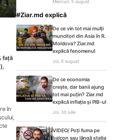
Miercuri, 5 august
#Ziar.md explică
De ce vin tot mai mulți
muncitori din Asia în R.
Moldova? Ziar.md
explică fenomenul
 față
Joi, 6 august
),
De ce economia
crește, dar banii ajung
tot mai puțin? Ziar.md
explică inflația și PIB-ul
re în
Joi, 30 iulie
cului,
cte
VIDEO/ Poți fuma pe
balcon sau lângă stația