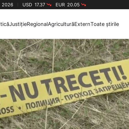
, 2026
USD
17.37
EUR
20.05
itică
Justiție
Regional
Agricultură
Extern
Toate știrile