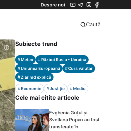
Despre noi
Caută
Subiecte trend
#
#
Meteo
Război Rusia - Ucraina
#
#
Uniunea Europeană
Curs valutar
#
Ziar.md explică
#
#
#
Economie
Justiție
Mediu
Cele mai citite articole
Evghenia Guțul și
Svetlana Popan au fost
transferate în