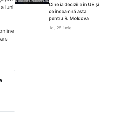
Cine ia deciziile în UE și
a lunii
ce înseamnă asta
pentru R. Moldova
Joi, 25 iunie
 online
care
e
it de