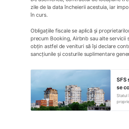
zile de la data încheierii acestuia, iar impo
în curs.
Obligațiile fiscale se aplică și proprietari
precum Booking, Airbnb sau alte servicii 
obțin astfel de venituri să își declare con
sancțiunile și costurile suplimentare gene
SFS s
se co
Statul 
proprie
locuinț
la pers