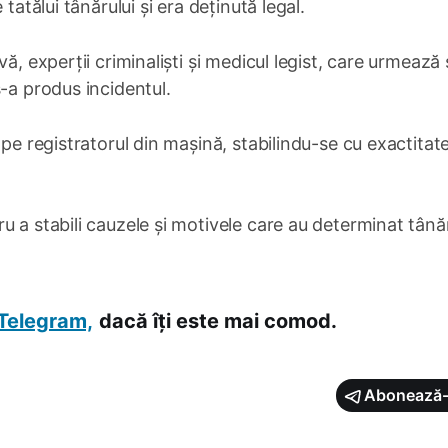
tatălui tânărului și era deținută legal.
ă, experții criminaliști și medicul legist, care urmează 
-a produs incidentul.
 pe registratorul din mașină, stabilindu-se cu exactitat
u a stabili cauzele și motivele care au determinat tână
Telegram,
dacă îți este mai comod.
Abonează-