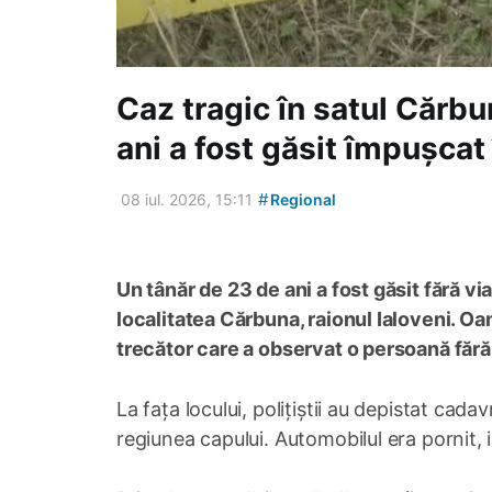
Caz tragic în satul Cărbu
ani a fost găsit împușcat
#
08 iul. 2026, 15:11
Regional
Un tânăr de 23 de ani a fost găsit fără via
localitatea Cărbuna, raionul Ialoveni. Oame
trecător care a observat o persoană fără
La fața locului, polițiștii au depistat cad
regiunea capului. Automobilul era pornit, i