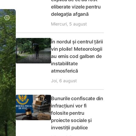
eliberate vizele pentru
delegația afgană
Miercuri, 5 august
În nordul și centrul țării
vin ploile! Meteorologii
au emis cod galben de
instabilitate
atmosferică
Joi, 6 august
Bunurile confiscate din
infracțiuni vor fi
folosite pentru
proiecte sociale și
investiții publice