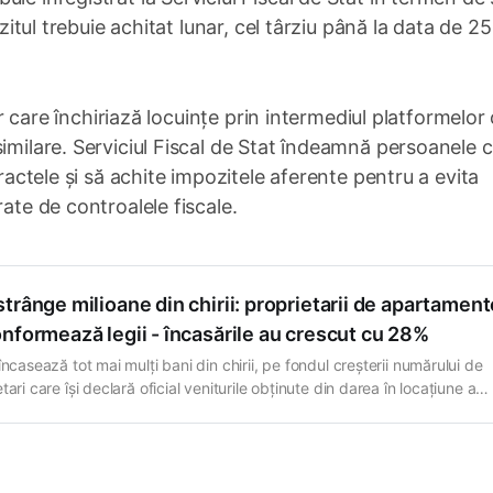
zitul trebuie achitat lunar, cel târziu până la data de 25 
lor care închiriază locuințe prin intermediul platformelor
similare. Serviciul Fiscal de Stat îndeamnă persoanele 
tractele și să achite impozitele aferente pentru a evita
rate de controalele fiscale.
trânge milioane din chirii: proprietarii de apartament
nformează legii - încasările au crescut cu 28%
încasează tot mai mulți bani din chirii, pe fondul creșterii numărului de
tari care își declară oficial veniturile obținute din darea în locațiune a
elor. În primele patru luni ale anului 2026, încasările la impozitul pe ven
oanele fizice care închiriază bunuri imobile au ajuns la 38