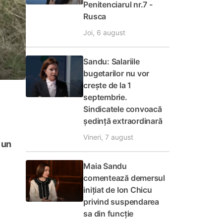
Penitenciarul nr.7 -
Rusca
Joi, 6 august
Sandu: Salariile
bugetarilor nu vor
crește de la 1
septembrie.
Sindicatele convoacă
ședință extraordinară
Vineri, 7 august
 un
Maia Sandu
comentează demersul
inițiat de Ion Chicu
privind suspendarea
sa din funcție