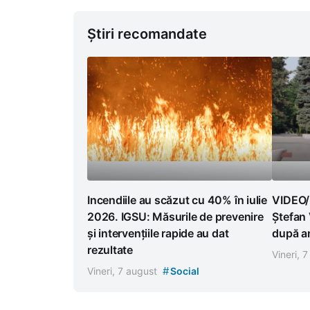
Știri recomandate
Incendiile au scăzut cu 40% în iulie
VIDEO/ 
2026. IGSU: Măsurile de prevenire
Ștefan
și intervențiile rapide au dat
după am
rezultate
Vineri, 
#
Vineri, 7 august
Social