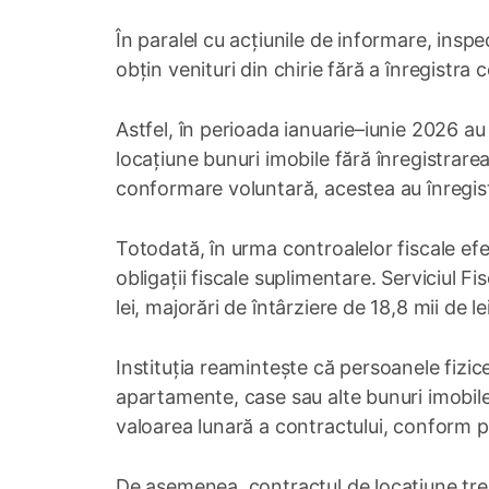
În paralel cu acțiunile de informare, inspec
obțin venituri din chirie fără a înregistra c
Astfel, în perioada ianuarie–iunie 2026 au
locațiune bunuri imobile fără înregistrarea
conformare voluntară, acestea au înregist
Totodată, în urma controalelor fiscale efec
obligații fiscale suplimentare. Serviciul Fi
lei, majorări de întârziere de 18,8 mii de le
Instituția reamintește că persoanele fizic
apartamente, case sau alte bunuri imobile
valoarea lunară a contractului, conform pr
De asemenea, contractul de locațiune trebu