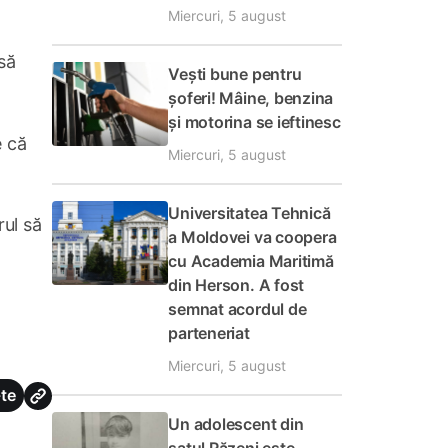
Miercuri, 5 august
să
Vești bune pentru
șoferi! Mâine, benzina
și motorina se ieftinesc
e că
Miercuri, 5 august
Universitatea Tehnică
rul să
a Moldovei va coopera
cu Academia Maritimă
din Herson. A fost
semnat acordul de
parteneriat
Miercuri, 5 august
te
Un adolescent din