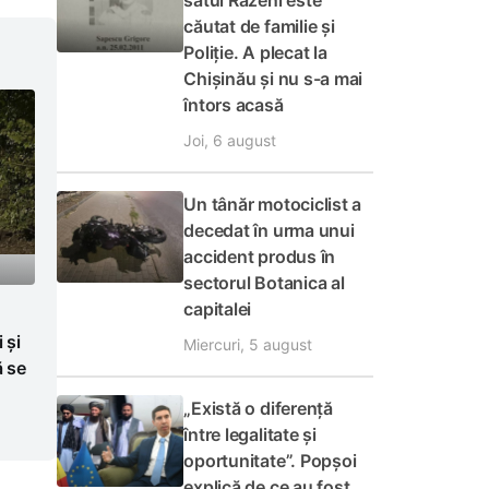
satul Răzeni este
căutat de familie și
Poliție. A plecat la
Chișinău și nu s-a mai
întors acasă
Joi, 6 august
Un tânăr motociclist a
decedat în urma unui
accident produs în
sectorul Botanica al
capitalei
 și
Miercuri, 5 august
ă se
„Există o diferență
între legalitate și
oportunitate”. Popșoi
explică de ce au fost