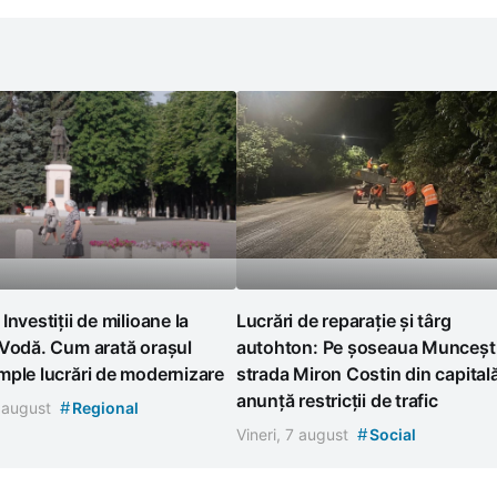
Investiții de milioane la
Lucrări de reparație și târg
 Vodă. Cum arată orașul
autohton: Pe șoseaua Muncești
ple lucrări de modernizare
strada Miron Costin din capital
anunță restricții de trafic
#
7 august
Regional
#
Vineri, 7 august
Social