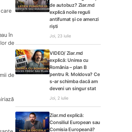
de autobuz? Ziar.md
e care
explică noile reguli
antifumat și ce amenzi
riști
eau în
Joi, 23 iulie
ilor de
VIDEO/ Ziar.md
explică: Unirea cu
România – plan B
pentru R. Moldova? Ce
 mii de
s-ar schimba dacă am
deveni un singur stat
Joi, 2 iulie
iriază
Ziar.md explică:
Consiliul European sau
Comisia Europeană?
 șapte