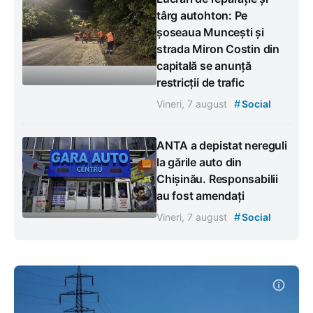
târg autohton: Pe
șoseaua Muncești și
strada Miron Costin din
capitală se anunță
restricții de trafic
#
Vineri, 7 august
Social
ANTA a depistat nereguli
la gările auto din
Chișinău. Responsabilii
au fost amendați
#
Vineri, 7 august
Social