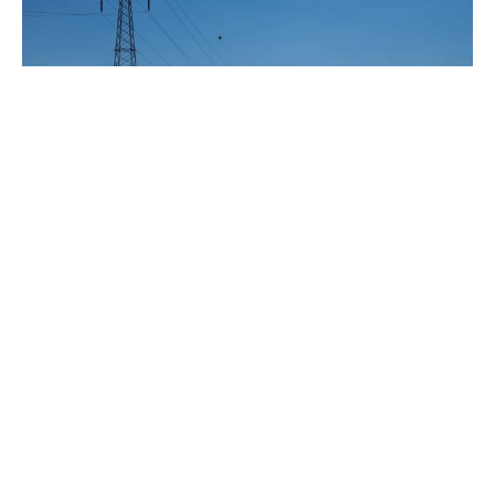
Record pe piața energiei electrice
din Republica Moldova: peste
2.100 MWh tranzacționați într-o
singură zi
#
08 iul. 2026, 14:02
Economie
Operatorul Pieței de Energie din Moldova (OPEM)
anunță rezultate record pe Piața pentru Ziua
Următoare (PZU), administrată începând cu 1 iulie.
Cel mai mare volum de energie electrică