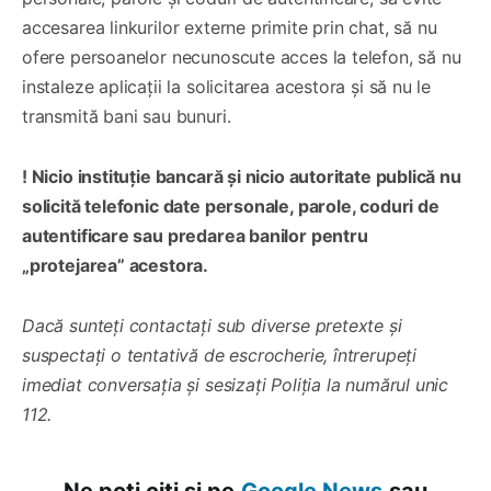
accesarea linkurilor externe primite prin chat, să nu
ofere persoanelor necunoscute acces la telefon, să nu
instaleze aplicații la solicitarea acestora și să nu le
transmită bani sau bunuri.
! Nicio instituție bancară și nicio autoritate publică nu
solicită telefonic date personale, parole, coduri de
autentificare sau predarea banilor pentru
„protejarea” acestora.
Dacă sunteți contactați sub diverse pretexte și
suspectați o tentativă de escrocherie, întrerupeți
imediat conversația și sesizați Poliția la numărul unic
112.
Ne poți citi și pe
Google News
sau