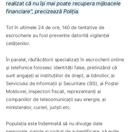
realizat că nu își mai poate recupera mijloacele
financiare”, precizează Poliția.
Tot în ultimele 24 de ore, 140 de tentative de
escrocherie au fost prevenite datorită vigilenței
cetățenilor.
În paralel, răufăcătorii specializați în escrocherii online
și telefonice folosesc identități false, pretinzând că
sunt angajați ai instituțiilor de drept, ai băncilor, ai
Serviciului de Informații și Securitate (SIS), ai Poștei
Moldovei, inspectori fiscali, reprezentanți ai
companiilor de telecomunicații sau energie, ai
ministerelor, curieri, juriști etc.
Populația este îndemnată să nu divulge date
personale, parole și coduri de autentificare, să evite