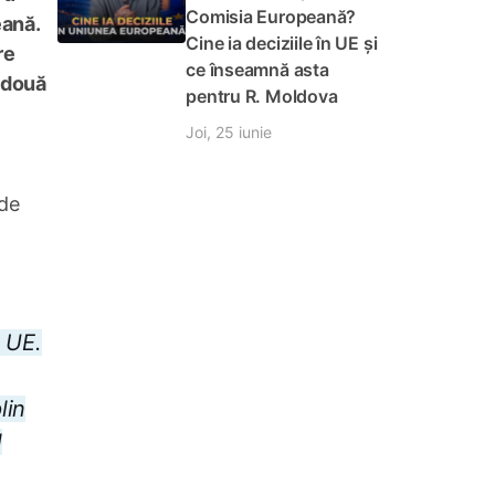
Comisia Europeană?
eană.
Cine ia deciziile în UE și
re
ce înseamnă asta
e două
pentru R. Moldova
Joi, 25 iunie
 de
n UE.
lin
l