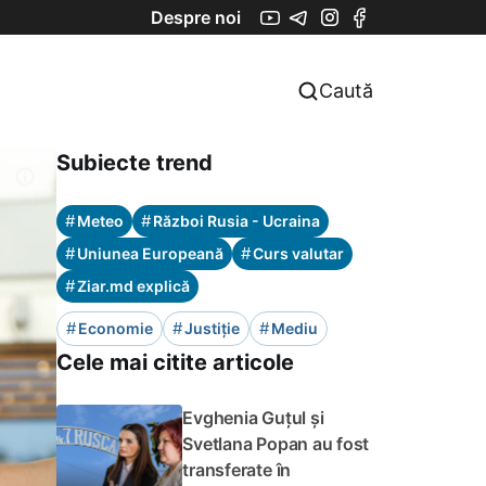
Despre noi
Caută
Subiecte trend
#
#
Meteo
Război Rusia - Ucraina
#
#
Uniunea Europeană
Curs valutar
#
Ziar.md explică
#
#
#
Economie
Justiție
Mediu
Cele mai citite articole
Evghenia Guțul și
Svetlana Popan au fost
transferate în