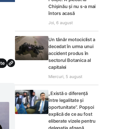
Chișinău și nu s-a mai
întors acasă
Joi, 6 august
Un tânăr motociclist a
decedat în urma unui
accident produs în
sectorul Botanica al
te
capitalei
Miercuri, 5 august
„Există o diferență
între legalitate și
oportunitate”. Popșoi
explică de ce au fost
eliberate vizele pentru
delegația afgană