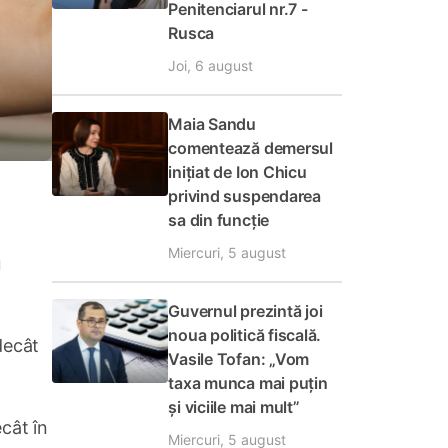
Penitenciarul nr.7 -
Rusca
Joi, 6 august
Maia Sandu
comentează demersul
inițiat de Ion Chicu
privind suspendarea
sa din funcție
Miercuri, 5 august
u
Guvernul prezintă joi
noua politică fiscală.
decât
Vasile Tofan: „Vom
taxa munca mai puțin
și viciile mai mult”
ecât în
Miercuri, 5 august