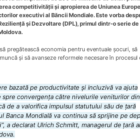
rea competitivității și apropierea de Uniunea Europ
ctorilor executivi al Băncii Mondiale. Este vorba desp
eziliență și Dezvoltare (DPL), primul dintr-o serie d
 Moldova.
e să pregătească economia pentru eventuale șocuri, să
e muncă și să avanseze reformele necesare în procesul
re bazată pe productivitate și incluzivă va ajuta
spre convergența către nivelurile veniturilor di
 de a valorifica impulsul statutului său de țară
ul Banca Mondială va continua să sprijine pe dep
i”, a declarat Ulrich Schmitt, managerul de țară a
dova.