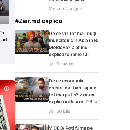
Miercuri, 5 august
#Ziar.md explică
 în
De ce vin tot mai mulți
cad
muncitori din Asia în R.
Moldova? Ziar.md
explică fenomenul
Joi, 6 august
De ce economia
crește, dar banii ajung
tot mai puțin? Ziar.md
explică inflația și PIB-ul
Joi, 30 iulie
VIDEO/ Poți fuma pe