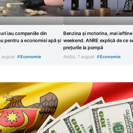
ri iau companiile din
Benzina și motorina, mai ieftine
u pentru a economisi apă și
weekend. ANRE explică de ce s
e
prețurile la pompă
#
#
7 august
Economie
Astăzi, 7 august
Economie