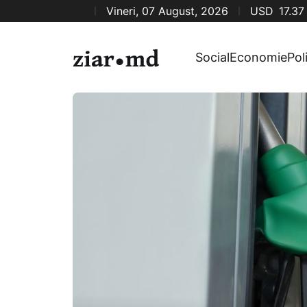
Vineri, 07 August, 2026
USD
17.37
Social
Economie
Pol