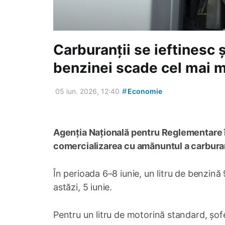
Carburanții se ieftinesc 
benzinei scade cel mai m
#
05 iun. 2026, 12:40
Economie
Agenția Națională pentru Reglementare în
comercializarea cu amănuntul a carburanț
În perioada 6–8 iunie, un litru de benzină
astăzi, 5 iunie.
Pentru un litru de motorină standard, șofer