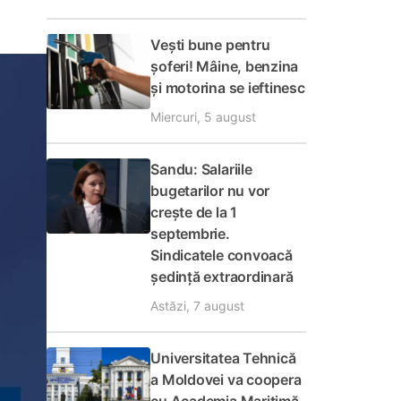
Vești bune pentru
șoferi! Mâine, benzina
și motorina se ieftinesc
Miercuri, 5 august
Sandu: Salariile
bugetarilor nu vor
crește de la 1
septembrie.
Sindicatele convoacă
ședință extraordinară
Astăzi, 7 august
Universitatea Tehnică
a Moldovei va coopera