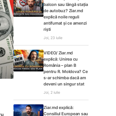
balcon sau lângă stația
de autobuz? Ziar.md
explică noile reguli
antifumat și ce amenzi
riști
Joi, 23 iulie
VIDEO/ Ziar.md
explică: Unirea cu
România – plan B
pentru R. Moldova? Ce
s-ar schimba dacă am
deveni un singur stat
Joi, 2 iulie
Ziar.md explică:
Consiliul European sau
ru