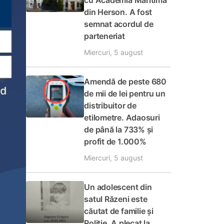
cu Academia Maritimă
din Herson. A fost
semnat acordul de
parteneriat
Miercuri, 5 august
Amendă de peste 680
de mii de lei pentru un
distribuitor de
etilometre. Adaosuri
de până la 733% și
profit de 1.000%
Miercuri, 5 august
Un adolescent din
satul Răzeni este
căutat de familie și
Poliție. A plecat la