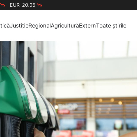
EUR
20.05
itică
Justiție
Regional
Agricultură
Extern
Toate știrile