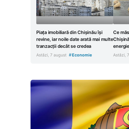
Piața imobiliară din Chișinău își
Ce măsu
revine, iar noile date arată mai multe
Chișină
tranzacții decât se credea
energi
#
Astăzi, 7 august
Economie
Astăzi, 