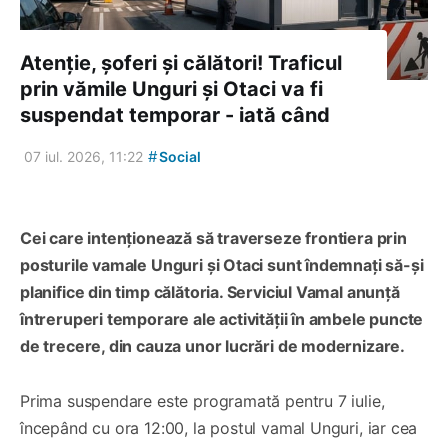
Atenție, șoferi și călători! Traficul
prin vămile Unguri și Otaci va fi
suspendat temporar - iată când
#
07 iul. 2026, 11:22
Social
Cei care intenționează să traverseze frontiera prin
posturile vamale Unguri și Otaci sunt îndemnați să-și
planifice din timp călătoria. Serviciul Vamal anunță
întreruperi temporare ale activității în ambele puncte
de trecere, din cauza unor lucrări de modernizare.
Prima suspendare este programată pentru 7 iulie,
începând cu ora 12:00, la postul vamal Unguri, iar cea