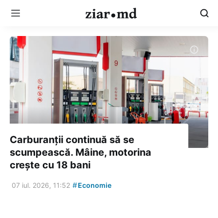
Carburanții continuă să se
scumpească. Mâine, motorina
crește cu 18 bani
#
07 iul. 2026, 11:52
Economie