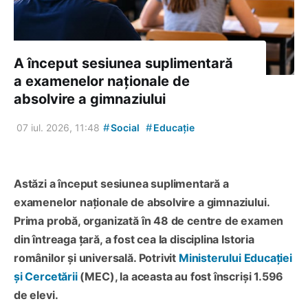
A început sesiunea suplimentară
a examenelor naționale de
absolvire a gimnaziului
#
#
07 iul. 2026, 11:48
Social
Educație
Astăzi a început sesiunea suplimentară a
examenelor naționale de absolvire a gimnaziului.
Prima probă, organizată în 48 de centre de examen
din întreaga țară, a fost cea la disciplina Istoria
românilor și universală. Potrivit
Ministerului Educației
și Cercetării
(MEC), la aceasta au fost înscriși 1.596
de elevi.