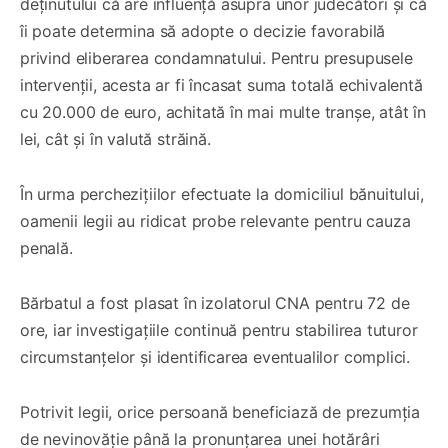
deținutului că are influență asupra unor judecători și că
îi poate determina să adopte o decizie favorabilă
privind eliberarea condamnatului. Pentru presupusele
intervenții, acesta ar fi încasat suma totală echivalentă
cu 20.000 de euro, achitată în mai multe tranșe, atât în
lei, cât și în valută străină.
În urma perchezițiilor efectuate la domiciliul bănuitului,
oamenii legii au ridicat probe relevante pentru cauza
penală.
Bărbatul a fost plasat în izolatorul CNA pentru 72 de
ore, iar investigațiile continuă pentru stabilirea tuturor
circumstanțelor și identificarea eventualilor complici.
Potrivit legii, orice persoană beneficiază de prezumția
de nevinovăție până la pronunțarea unei hotărâri