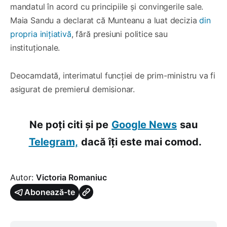
mandatul în acord cu principiile și convingerile sale.
Maia Sandu a declarat că Munteanu a luat decizia
din
propria inițiativă
, fără presiuni politice sau
instituționale.
Deocamdată, interimatul funcției de prim-ministru va fi
asigurat de premierul demisionar.
Ne poți citi și pe
Google News
sau
Telegram,
dacă îți este mai comod.
Autor:
Victoria Romaniuc
Abonează-te