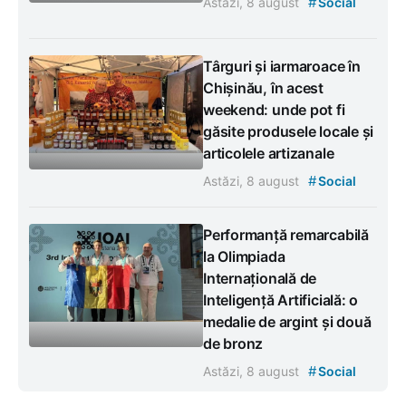
#
Astăzi, 8 august
Social
Târguri și iarmaroace în
Chișinău, în acest
weekend: unde pot fi
găsite produsele locale și
articolele artizanale
#
Astăzi, 8 august
Social
Performanță remarcabilă
la Olimpiada
Internațională de
Inteligență Artificială: o
medalie de argint și două
de bronz
#
Astăzi, 8 august
Social