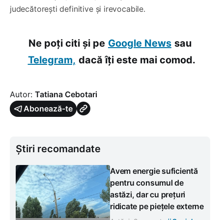
judecătorești definitive și irevocabile.
Ne poți citi și pe
Google News
sau
Telegram,
dacă îți este mai comod.
Autor:
Tatiana Cebotari
Abonează-te
Știri recomandate
Avem energie suficientă
pentru consumul de
astăzi, dar cu prețuri
ridicate pe piețele externe