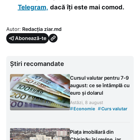
Telegram,
dacă îți este mai comod.
Autor:
Redacția ziar.md
Abonează-te
Știri recomandate
Cursul valutar pentru 7-9
august: ce se întâmplă cu
euro și dolarul
Astăzi, 8 august
#
#
Economie
Curs valutar
Piața imobiliară din
Chișinău își revine, iar