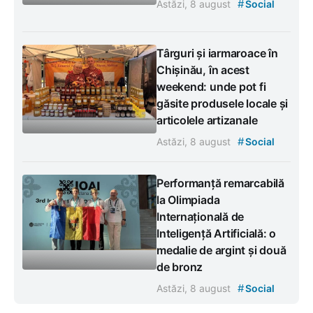
#
Astăzi, 8 august
Social
Târguri și iarmaroace în
Chișinău, în acest
weekend: unde pot fi
găsite produsele locale și
articolele artizanale
#
Astăzi, 8 august
Social
Performanță remarcabilă
la Olimpiada
Internațională de
Inteligență Artificială: o
medalie de argint și două
de bronz
#
Astăzi, 8 august
Social