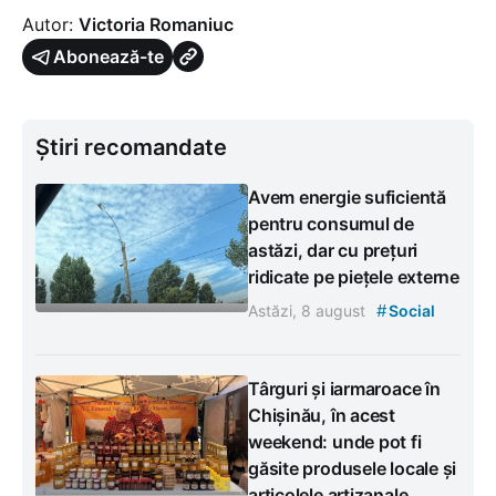
Autor:
Victoria Romaniuc
Abonează-te
Știri recomandate
Avem energie suficientă
pentru consumul de
astăzi, dar cu prețuri
ridicate pe piețele externe
#
Astăzi, 8 august
Social
Târguri și iarmaroace în
Chișinău, în acest
weekend: unde pot fi
găsite produsele locale și
articolele artizanale