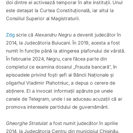
doi dintre ei activează temporar în alte instituții. Unul
este detașat la Curtea Constituțională, iar altul la
Consiliul Superior al Magistraturii.
Zdg
scrie că
Alexandru Negru
a devenit judecător în
2014, la Judecătoria Buiucani. În 2019, acesta a fost
numit în funcție până la atingerea plafonului de vârstă.
În februarie 2024, Negru, care făcea parte din
completul ce examina dosarul „Frauda bancară”, în
episoadele privind foști șefi ai Băncii Naționale și
oligarhul Vladimir Plahotniuc, a depus o cerere de
abținere. El a invocat informații apărute pe unele
canale de Telegram, unde i se aduceau acuzații că ar
promova interesele partidului de guvernământ.
Gheorghe Stratulat
a fost numit judecător în aprilie
2014, la Judecătoria Centru din municipiul Chișinău.