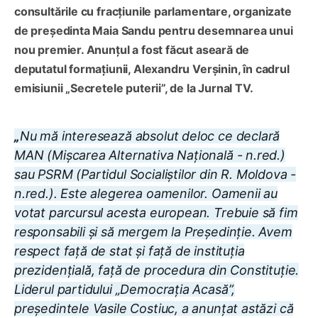
consultările cu fracțiunile parlamentare, organizate
de președinta Maia Sandu pentru desemnarea unui
nou premier. Anunțul a fost făcut aseară de
deputatul formațiunii, Alexandru Verșinin, în cadrul
emisiunii „Secretele puterii”, de la Jurnal TV.
„
Nu mă interesează absolut deloc ce declară
MAN (Mișcarea Alternativa Națională - n.red.)
sau PSRM (Partidul Socialiștilor din R. Moldova -
n.red.). Este alegerea oamenilor. Oamenii au
votat parcursul acesta european. Trebuie să fim
responsabili și să mergem la Președinție. Avem
respect față de stat și față de instituția
prezidențială, față de procedura din Constituție.
Liderul partidului „Democrația Acasă”,
președintele Vasile Costiuc, a anunțat astăzi că