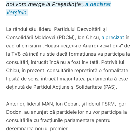
noi vom merge la Președinție”,
a declarat
Verșinin.
La rândul său, liderul Partidului Dezvoltării și
Consolidării Moldovei (PDCM), Ion Chicu,
a precizat
în
cadrul emisiunii „Новая неделя с Анатолием Голя” de
la TV8 că încă nu știe dacă formațiunea va participa la
consultări, întrucât încă nu a fost invitată. Potrivit lui
Chicu, în prezent, consultările reprezintă o formalitate
lipsită de sens, întrucât majoritatea parlamentară este
deținută de Partidul Acțiune și Solidaritate (PAS).
Anterior, liderul MAN, Ion Ceban, și liderul PSRM, Igor
Dodon, au anunțat că partidele lor nu vor participa la
consultările cu fracțiunile parlamentare pentru
desemnarea noului premier.