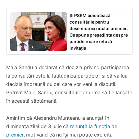
Și PSRM boicotează
consultările pentru
desemnarea noului premier.
Ce spune președinta despre
partidele care refuză
invitația
Maia Sandu a declarat că decizia privind participarea
la consultări este la latitudinea partidelor și că va lua
decizia împreună cu cei care vor veni la discuții.
Potrivit Maiei Sandu, consultările ar urma să fie lansate
în această săptămână.
Amintim că Alexandru Munteanu a anunțat în
dimineața zilei de 3 iulie că
renunță la funcția de
premier
, motivând că nu își mai poate exercita