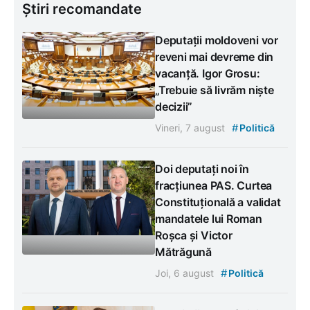
Știri recomandate
Deputații moldoveni vor
reveni mai devreme din
vacanță. Igor Grosu:
„Trebuie să livrăm niște
decizii”
#
Vineri, 7 august
Politică
Doi deputați noi în
fracțiunea PAS. Curtea
Constituțională a validat
mandatele lui Roman
Roșca și Victor
Mătrăgună
#
Joi, 6 august
Politică