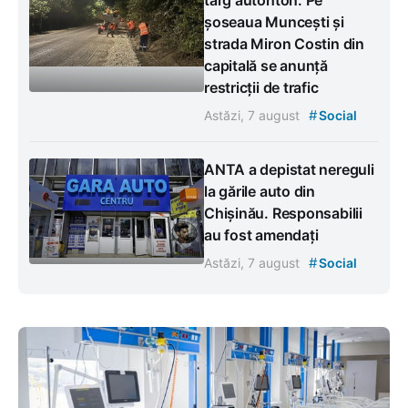
târg autohton: Pe
șoseaua Muncești și
strada Miron Costin din
capitală se anunță
restricții de trafic
#
Astăzi, 7 august
Social
ANTA a depistat nereguli
la gările auto din
Chișinău. Responsabilii
au fost amendați
#
Astăzi, 7 august
Social