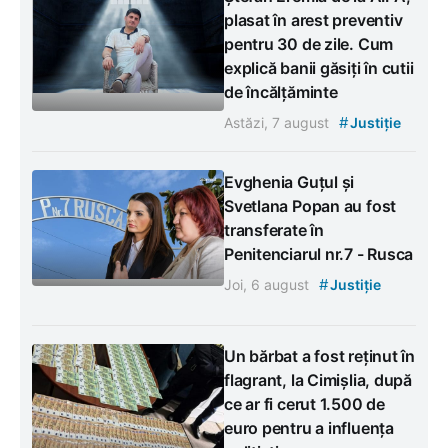
plasat în arest preventiv
pentru 30 de zile. Cum
explică banii găsiți în cutii
de încălțăminte
#
Astăzi, 7 august
Justiție
Evghenia Guțul și
Svetlana Popan au fost
transferate în
Penitenciarul nr.7 - Rusca
#
Joi, 6 august
Justiție
Un bărbat a fost reținut în
flagrant, la Cimișlia, după
ce ar fi cerut 1.500 de
euro pentru a influența