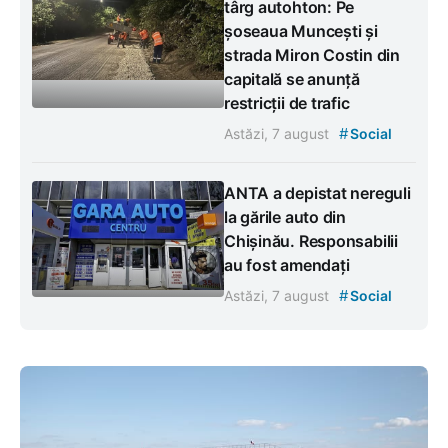
târg autohton: Pe
șoseaua Muncești și
strada Miron Costin din
capitală se anunță
restricții de trafic
#
Astăzi, 7 august
Social
ANTA a depistat nereguli
la gările auto din
Chișinău. Responsabilii
au fost amendați
#
Astăzi, 7 august
Social