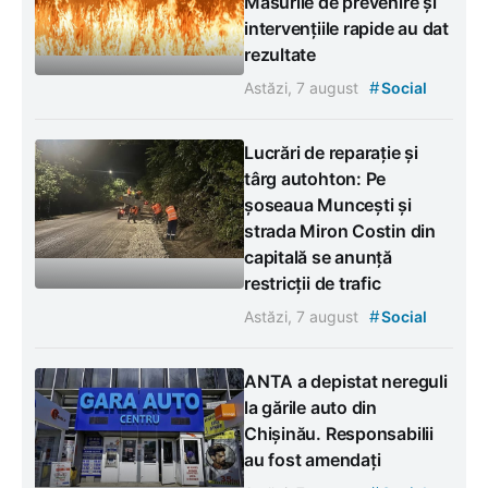
Măsurile de prevenire și
intervențiile rapide au dat
rezultate
#
Astăzi, 7 august
Social
Lucrări de reparație și
târg autohton: Pe
șoseaua Muncești și
strada Miron Costin din
capitală se anunță
restricții de trafic
#
Astăzi, 7 august
Social
ANTA a depistat nereguli
la gările auto din
Chișinău. Responsabilii
au fost amendați