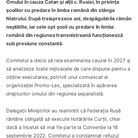
Omului în cauza Catan și alții c. Rusiei, în privința
școlilor cu predare în limba română din stânga
Nistrului. După treisprezece ani, despăgubirile rămân
neplătite, iar cele opt școli cu predare în limba
română din regiunea transnistreană funcționează
sub presiune constantă.
Comitetul a decis să reia examinarea cauzei în 2027 și
să analizeze toate mijloacele de care dispune pentru a
obține executarea, potrivit unui comunicat al
organizației Promo-Lex, specializată în apărarea
drepturilor omului din regiunea separatistă.
Delegații Miniștrilor au reamintit că Federația Rusă
rămâne obligată să execute hotărârile Curții, chiar
dacă a încetat să mai fie parte la Convenție la 16
septembrie 2022. Comitetul a condamnat refuzul