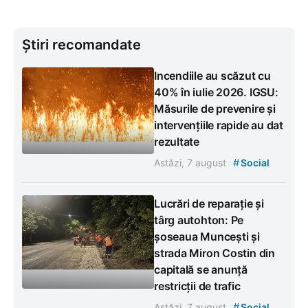
Știri recomandate
Incendiile au scăzut cu
40% în iulie 2026. IGSU:
Măsurile de prevenire și
intervențiile rapide au dat
rezultate
#
Astăzi, 7 august
Social
Lucrări de reparație și
târg autohton: Pe
șoseaua Muncești și
strada Miron Costin din
capitală se anunță
restricții de trafic
#
Astăzi, 7 august
Social