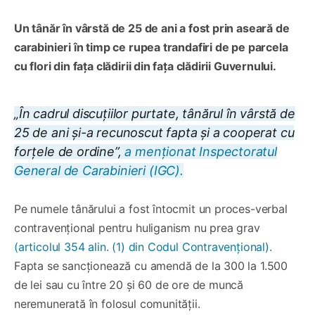
Un tânăr în vârstă de 25 de ani a fost prin aseară de
carabinieri în timp ce rupea trandafiri de pe parcela
cu flori din fața clădirii din fața clădirii Guvernului.
„În cadrul discuțiilor purtate, tânărul în vârstă de
25 de ani și-a recunoscut fapta și a cooperat cu
forțele de ordine”,
a menționat Inspectoratul
General de Carabinieri (IGC).
Pe numele tânărului a fost întocmit un proces-verbal
contravențional pentru huliganism nu prea grav
(articolul 354 alin. (1) din Codul Contravențional).
Fapta se sancționează cu amendă de la 300 la 1.500
de lei sau cu între 20 și 60 de ore de muncă
neremunerată în folosul comunității.