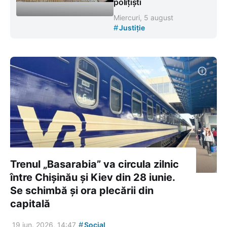
polițiști
Miercuri, 5 august
#
Justiție
Trenul „Basarabia” va circula zilnic
între Chișinău și Kiev din 28 iunie.
Se schimbă și ora plecării din
capitală
#
19 iun. 2026, 14:47
Social