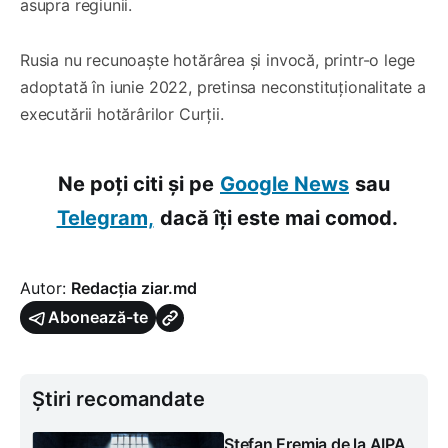
asupra regiunii.
Rusia nu recunoaște hotărârea și invocă, printr-o lege
adoptată în iunie 2022, pretinsa neconstituționalitate a
executării hotărârilor Curții.
Ne poți citi și pe
Google News
sau
Telegram,
dacă îți este mai comod.
Autor:
Redacția ziar.md
Abonează-te
Știri recomandate
Ștefan Eremia de la AIPA,