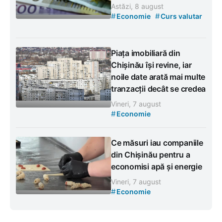
Astăzi, 8 august
#
#
Economie
Curs valutar
Piața imobiliară din
Chișinău își revine, iar
noile date arată mai multe
tranzacții decât se credea
Vineri, 7 august
#
Economie
Ce măsuri iau companiile
din Chișinău pentru a
economisi apă și energie
Vineri, 7 august
#
Economie