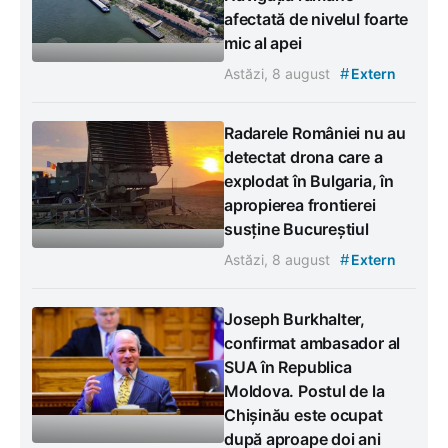
afectată de nivelul foarte
mic al apei
#
Astăzi, 8 august
Extern
Radarele României nu au
detectat drona care a
explodat în Bulgaria, în
apropierea frontierei
susține Bucureștiul
#
Astăzi, 8 august
Extern
Joseph Burkhalter,
confirmat ambasador al
SUA în Republica
Moldova. Postul de la
Chișinău este ocupat
după aproape doi ani