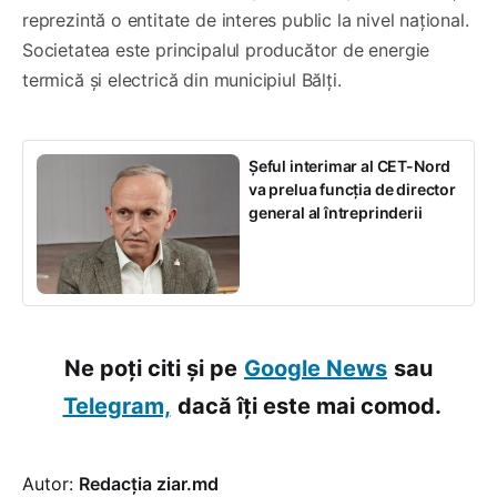
reprezintă o entitate de interes public la nivel național.
Societatea este principalul producător de energie
termică și electrică din municipiul Bălți.
Șeful interimar al CET-Nord
va prelua funcția de director
general al întreprinderii
Ne poți citi și pe
Google News
sau
Telegram,
dacă îți este mai comod.
Autor:
Redacția ziar.md