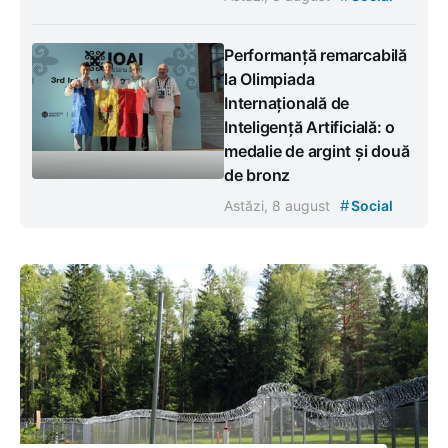
Performanță remarcabilă
la Olimpiada
Internațională de
Inteligență Artificială: o
medalie de argint și două
de bronz
#
Astăzi, 8 august
Social