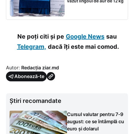
văzut lingoul de aur de 12 kg
Ne poți citi și pe
Google News
sau
Telegram,
dacă îți este mai comod.
Autor:
Redacția ziar.md
Abonează-te
Știri recomandate
Cursul valutar pentru 7-9
august: ce se întâmplă cu
euro și dolarul