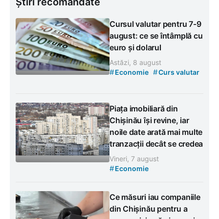
Știri recomandate
Cursul valutar pentru 7-9
august: ce se întâmplă cu
euro și dolarul
Astăzi, 8 august
#
#
Economie
Curs valutar
Piața imobiliară din
Chișinău își revine, iar
noile date arată mai multe
tranzacții decât se credea
Vineri, 7 august
#
Economie
Ce măsuri iau companiile
din Chișinău pentru a