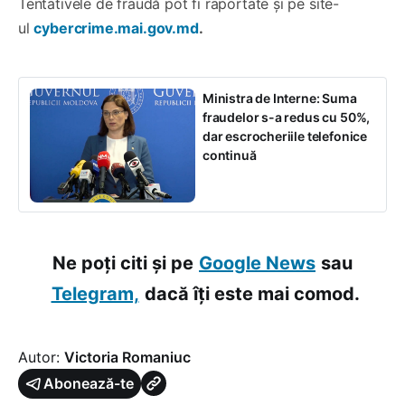
Tentativele de fraudă pot fi raportate și pe site-
ul
cybercrime.mai.gov.md
.
Ministra de Interne: Suma
fraudelor s-a redus cu 50%,
dar escrocheriile telefonice
continuă
Ne poți citi și pe
Google News
sau
Telegram,
dacă îți este mai comod.
Autor:
Victoria Romaniuc
Abonează-te