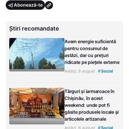
Abonează-te
Știri recomandate
Avem energie suficientă
pentru consumul de
astăzi, dar cu prețuri
ridicate pe piețele externe
#
Astăzi, 8 august
Social
Târguri și iarmaroace în
Chișinău, în acest
weekend: unde pot fi
găsite produsele locale și
articolele artizanale
#
Astăzi, 8 august
Social