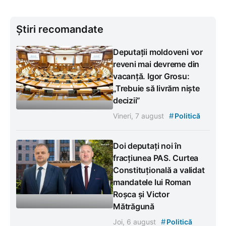
Știri recomandate
Deputații moldoveni vor
reveni mai devreme din
vacanță. Igor Grosu:
„Trebuie să livrăm niște
decizii”
#
Vineri, 7 august
Politică
Doi deputați noi în
fracțiunea PAS. Curtea
Constituțională a validat
mandatele lui Roman
Roșca și Victor
Mătrăgună
#
Joi, 6 august
Politică