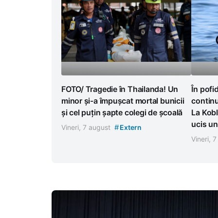
FOTO/ Tragedie în Thailanda! Un
În pofi
minor și-a împușcat mortal bunicii
continu
și cel puțin șapte colegi de școală
La Kobl
ucis un
#
Vineri, 7 august
Extern
Vineri, 