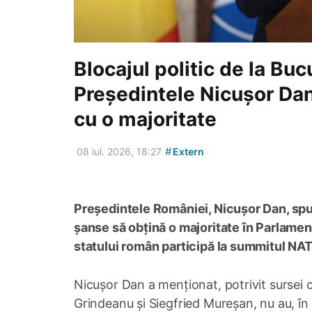
Blocajul politic de la Bu
Președintele Nicușor Dan
cu o majoritate
#
08 iul. 2026, 18:27
Extern
Președintele României, Nicușor Dan, spu
șanse să obțină o majoritate în Parlament
statului român participă la summitul NA
Nicușor Dan a menționat, potrivit sursei c
Grindeanu și Siegfried Mureșan, nu au, î