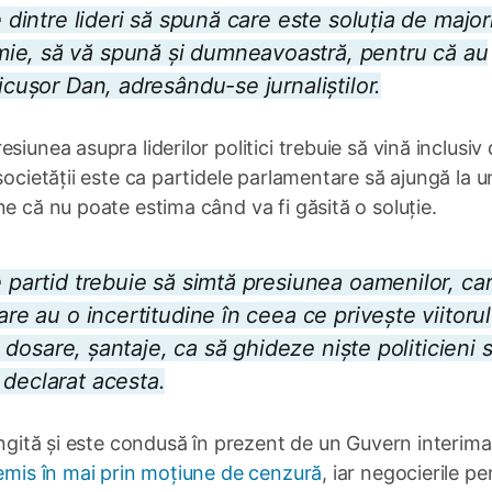
e dintre lideri să spună care este soluția de major
ie, să vă spună și dumneavoastră, pentru că au
icușor Dan, adresându-se jurnaliștilor.
iunea asupra liderilor politici trebuie să vină inclusiv 
societății este ca partidele parlamentare să ajungă la u
e că nu poate estima când va fi găsită o soluție.
e partid trebuie să simtă presiunea oamenilor, ca
are au o incertitudine în ceea ce privește viitorul
ce dosare, șantaje, ca să ghideze niște politicieni 
 declarat acesta.
ungită și este condusă în prezent de un Guvern interima
emis în mai prin moțiune de cenzură
, iar negocierile pe