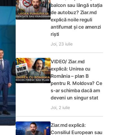
balcon sau lângă stația
de autobuz? Ziar.md
explică noile reguli
antifumat și ce amenzi
riști
Joi, 23 iulie
VIDEO/ Ziar.md
explică: Unirea cu
România – plan B
pentru R. Moldova? Ce
s-ar schimba dacă am
deveni un singur stat
Joi, 2 iulie
Ziar.md explică:
Consiliul European sau