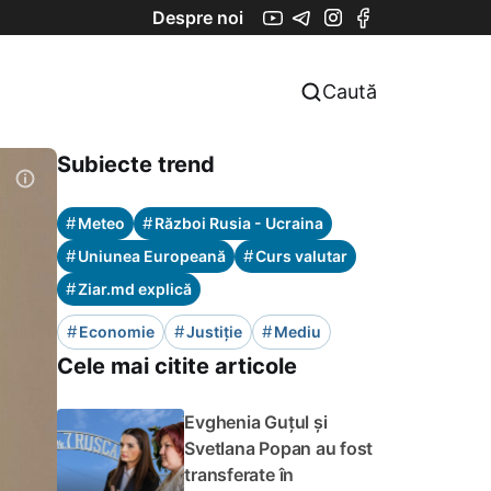
Despre noi
Caută
Subiecte trend
#
#
Meteo
Război Rusia - Ucraina
#
#
Uniunea Europeană
Curs valutar
#
Ziar.md explică
#
#
#
Economie
Justiție
Mediu
Cele mai citite articole
Evghenia Guțul și
Svetlana Popan au fost
transferate în