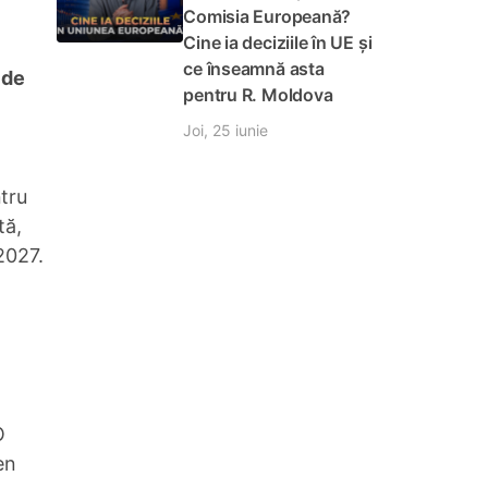
Comisia Europeană?
Cine ia deciziile în UE și
ce înseamnă asta
 de
pentru R. Moldova
Joi, 25 iunie
ntru
tă,
2027.
O
en