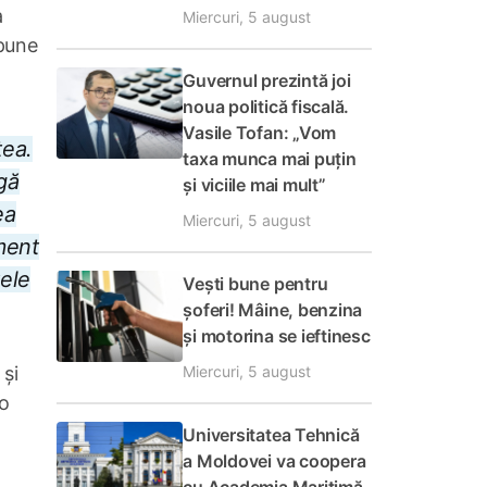
a
Miercuri, 5 august
spune
Guvernul prezintă joi
noua politică fiscală.
Vasile Tofan: „Vom
tea.
taxa munca mai puțin
gă
și viciile mai mult”
ea
Miercuri, 5 august
ment
tele
Vești bune pentru
șoferi! Mâine, benzina
și motorina se ieftinesc
Miercuri, 5 august
 și
 o
Universitatea Tehnică
a Moldovei va coopera