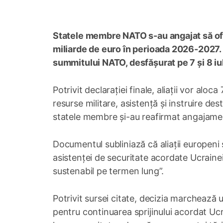
Statele membre NATO s-au angajat să ofer
miliarde de euro în perioada 2026-2027. D
summitului NATO, desfășurat pe 7 și 8 iul
Potrivit declarației finale, aliații vor alo
resurse militare, asistență și instruire de
statele membre și-au reafirmat angajamentu
Documentul subliniază că aliații europeni
asistenței de securitate acordate Ucrainei și
sustenabil pe termen lung”.
Potrivit sursei citate, decizia marchea
pentru continuarea sprijinului acordat Ucr