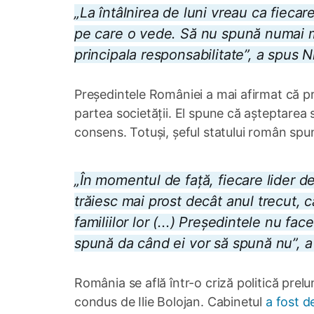
„La întâlnirea de luni vreau ca fiecar
pe care o vede. Să nu spună numai m
principala responsabilitate”, a spus N
Președintele României a mai afirmat că pres
partea societății. El spune că așteptarea 
consens. Totuși, șeful statului român spun
„În momentul de față, fiecare lider d
trăiesc mai prost decât anul trecut, c
familiilor lor (...) Președintele nu fa
spună da când ei vor să spună nu”, a
România se află într-o criză politică prel
condus de Ilie Bolojan. Cabinetul
a fost d