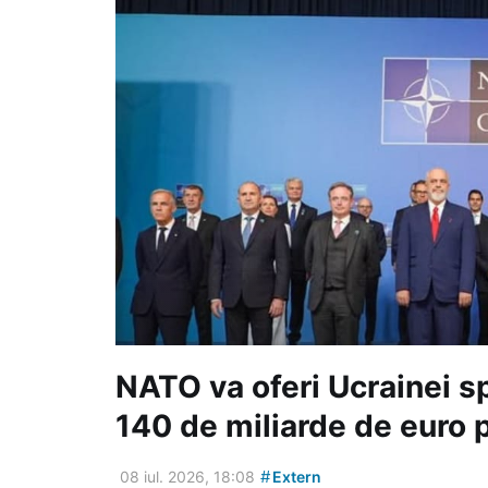
NATO va oferi Ucrainei spr
140 de miliarde de euro p
#
08 iul. 2026, 18:08
Extern