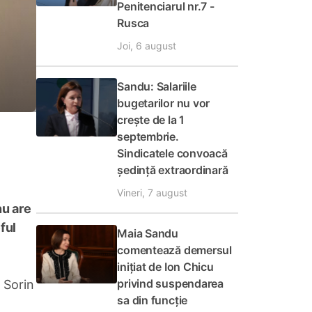
Penitenciarul nr.7 -
Rusca
Joi, 6 august
Sandu: Salariile
bugetarilor nu vor
crește de la 1
septembrie.
Sindicatele convoacă
ședință extraordinară
Vineri, 7 august
nu are
ful
Maia Sandu
comentează demersul
inițiat de Ion Chicu
privind suspendarea
 Sorin
sa din funcție