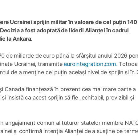
e Ucrainei sprijin militar în valoare de cel puțin 140
ecizia a fost adoptată de liderii Alianței în cadrul
ie la Ankara.
ca 70 de miliarde de euro până la sfârșitul anului 2026 pe
stinate Ucrainei, transmite
eurointegration.com.
Totoda
l de a menține cel puțin același nivel de sprijin și în 
 și Canada finanțează în prezent cea mai mare parte a
 insistă ca acest sprijin să fie „echitabil, previzibil și
ză un angajament comun al tuturor statelor membre NAT
ainei și confirmă intenția Alianței de a susține pe term