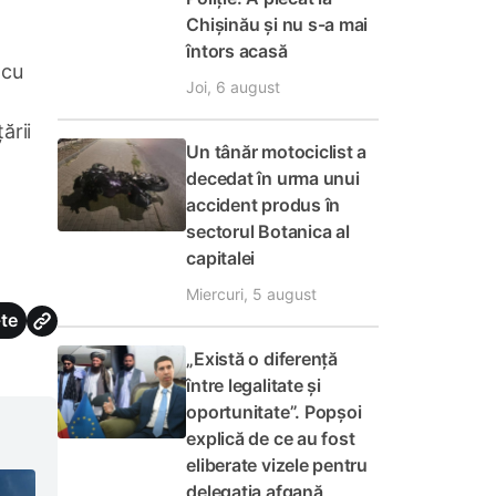
Chișinău și nu s-a mai
întors acasă
 cu
Joi, 6 august
ării
Un tânăr motociclist a
decedat în urma unui
accident produs în
sectorul Botanica al
capitalei
Miercuri, 5 august
te
„Există o diferență
între legalitate și
oportunitate”. Popșoi
explică de ce au fost
eliberate vizele pentru
delegația afgană