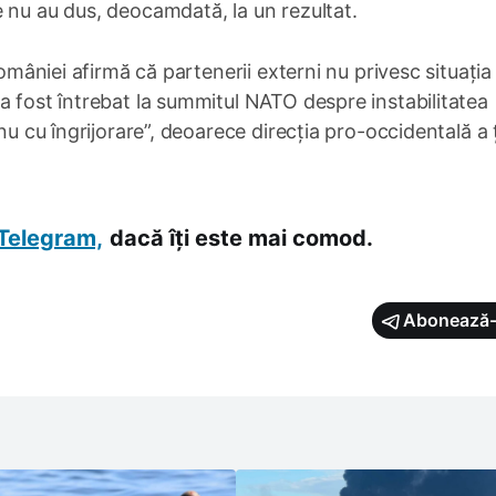
 nu au dus, deocamdată, la un rezultat.
României afirmă că partenerii externi nu privesc situația
a fost întrebat la summitul NATO despre instabilitatea
nu cu îngrijorare”, deoarece direcția pro-occidentală a ț
Telegram,
dacă îți este mai comod.
Abonează-