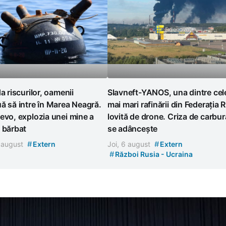
da riscurilor, oamenii
Slavneft-YANOS, una dintre cel
ă să intre în Marea Neagră.
mai mari rafinării din Federația 
evo, explozia unei mine a
lovită de drone. Criza de carbur
 bărbat
se adâncește
#
#
7 august
Extern
Joi, 6 august
Extern
#
Război Rusia - Ucraina