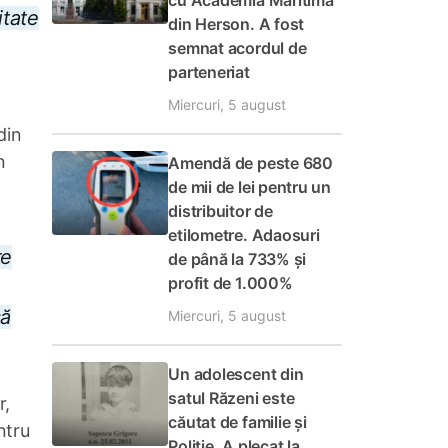
cu Academia Maritimă
itate
din Herson. A fost
semnat acordul de
parteneriat
Miercuri, 5 august
din
n
Amendă de peste 680
de mii de lei pentru un
distribuitor de
etilometre. Adaosuri
re
de până la 733% și
profit de 1.000%
să
Miercuri, 5 august
Un adolescent din
satul Răzeni este
r,
căutat de familie și
ntru
Poliție. A plecat la