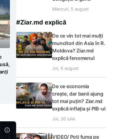
Miercuri, 5 august
#Ziar.md explică
De ce vin tot mai mulți
muncitori din Asia în R.
Moldova? Ziar.md
e
explică fenomenul
Rusă,
Joi, 6 august
anți
De ce economia
crește, dar banii ajung
tot mai puțin? Ziar.md
explică inflația și PIB-ul
Joi, 30 iulie
VIDEO/ Poți fuma pe