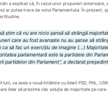
mân a explicat că, în cazul unor propuneri anterioare, 
nul ar putea trece de votul Parlamentului. În prezent, 
rtitudine.
ă știm că nu are nicio șansă să strângă majorita
uneri care au fost avansate nu au șanse să strân
 ca să fac un exercițiu de imagine (...) Majoritat
oritatea parlamentară este la partidele din Parla
erii partidelor din Parlament”, a declarat președin
 luni, va avea o nouă întâlnire cu liderii PSD, PNL, USR
re lider să prezinte clar soluția de majoritate pe care