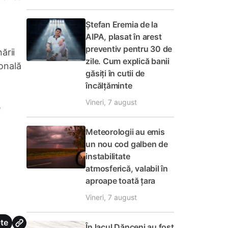
Ștefan Eremia de la
AIPA, plasat în arest
preventiv pentru 30 de
ării
zile. Cum explică banii
ională
găsiți în cutii de
încălțăminte
Vineri, 7 august
e
Meteorologii au emis
un nou cod galben de
instabilitate
atmosferică, valabil în
aproape toată țara
Vineri, 7 august
te
În lacul Dănceni au fost