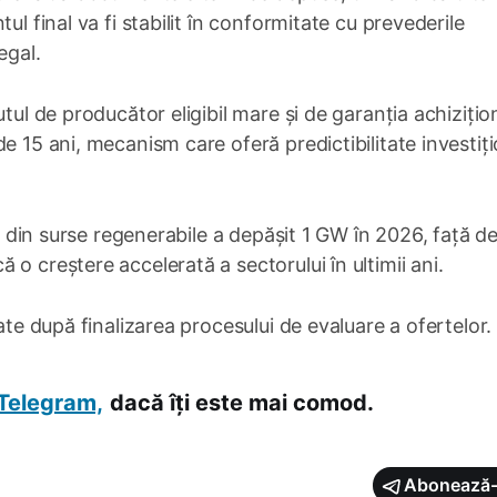
ul final va fi stabilit în conformitate cu prevederile
egal.
tul de producător eligibil mare și de garanția achizițion
e 15 ani, mecanism care oferă predictibilitate investiț
tă din surse regenerabile a depășit 1 GW în 2026, față d
o creștere accelerată a sectorului în ultimii ani.
ate după finalizarea procesului de evaluare a ofertelor.
Telegram,
dacă îți este mai comod.
Abonează-