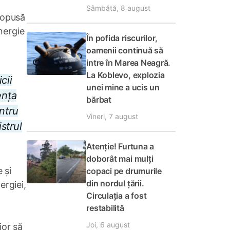
Sâmbătă, 8 august
propusă
nergie
În pofida riscurilor,
oamenii continuă să
intre în Marea Neagră.
La Koblevo, explozia
cii
unei mine a ucis un
ența
bărbat
ntru
Vineri, 7 august
strul
Atenție! Furtuna a
doborât mai mulți
 și
copaci pe drumurile
din nordul țării.
ergiei,
Circulația a fost
restabilită
Joi, 6 august
ior să