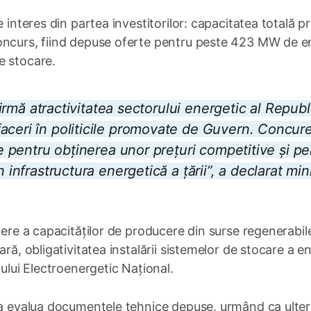
e interes din partea investitorilor: capacitatea totală 
oncurs, fiind depuse oferte pentru peste 423 MW de e
e stocare.
nfirmă atractivitatea sectorului energetic al Republi
aceri în politicile promovate de Guvern. Concur
le pentru obținerea unor prețuri competitive și pe
 infrastructura energetică a țării”, a declarat mini
dere a capacităților de producere din surse regenerabile
ră, obligativitatea instalării sistemelor de stocare a en
mului Electroenergetic Național.
va evalua documentele tehnice depuse, urmând ca ulter