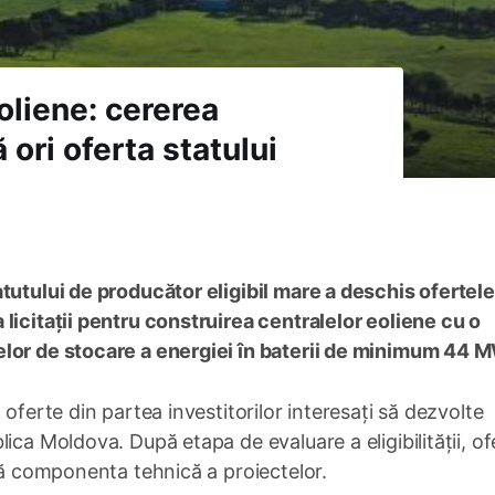
oliene: cererea
ori oferta statului
tutului de producător eligibil mare a deschis ofertele
licitații pentru construirea centralelor eoliene cu o
elor de stocare a energiei în baterii de minimum 44 
oferte din partea investitorilor interesați să dezvolte
ica Moldova. După etapa de evaluare a eligibilității, of
ată componenta tehnică a proiectelor.