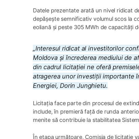
Datele prezentate arată un nivel ridicat d
depășește semnificativ volumul scos la c
eoliană și peste 305 MWh de capacități d
„Interesul ridicat al investitorilor co
Moldova și încrederea mediului de af
din cadrul licitației ne oferă premise
atragerea unor investiții importante în
Energiei, Dorin Junghietu.
Licitația face parte din procesul de extin
include, în premieră față de runda anterioa
menite să contribuie la stabilitatea Siste
În etapa următoare, Comisia de licitație 