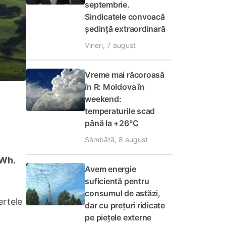
septembrie.
Sindicatele convoacă
ședință extraordinară
Vineri, 7 august
Vreme mai răcoroasă
în R: Moldova în
weekend:
temperaturile scad
până la +26°C
Sâmbătă, 8 august
MWh.
Avem energie
suficientă pentru
consumul de astăzi,
ertele
dar cu prețuri ridicate
pe piețele externe