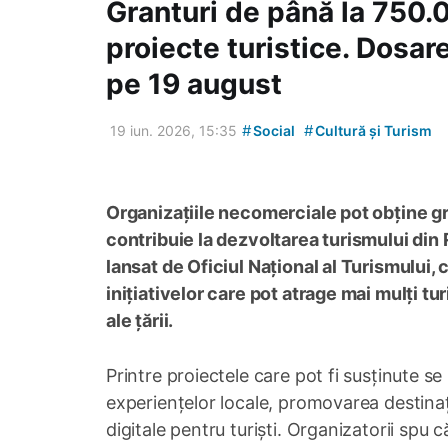
Granturi de până la 750.
proiecte turistice. Dosar
pe 19 august
#
#
19 iun. 2026, 15:35
Social
Cultură și Turism
Organizațiile necomerciale pot obține gr
contribuie la dezvoltarea turismului din
lansat de Oficiul Național al Turismului,
inițiativelor care pot atrage mai mulți tur
ale țării.
Printre proiectele care pot fi susținute s
experiențelor locale, promovarea destinaț
digitale pentru turiști. Organizatorii spu c