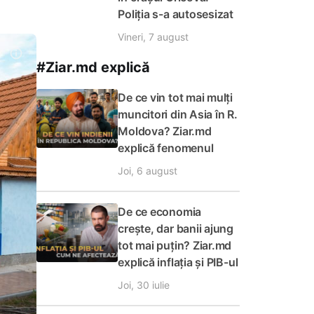
Poliția s-a autosesizat
Vineri, 7 august
#Ziar.md explică
De ce vin tot mai mulți
muncitori din Asia în R.
Moldova? Ziar.md
explică fenomenul
Joi, 6 august
De ce economia
crește, dar banii ajung
tot mai puțin? Ziar.md
explică inflația și PIB-ul
Joi, 30 iulie