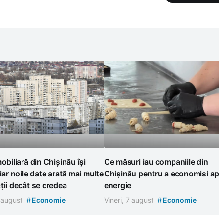
mobiliară din Chișinău își
Ce măsuri iau companiile din
 iar noile date arată mai multe
Chișinău pentru a economisi ap
ții decât se credea
energie
#
#
7 august
Economie
Vineri, 7 august
Economie