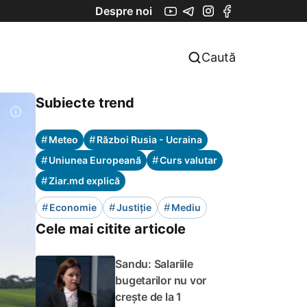
Despre noi
Caută
Subiecte trend
#
#
Meteo
Război Rusia - Ucraina
#
#
Uniunea Europeană
Curs valutar
#
Ziar.md explică
#
#
#
Economie
Justiție
Mediu
Cele mai citite articole
Sandu: Salariile
bugetarilor nu vor
crește de la 1