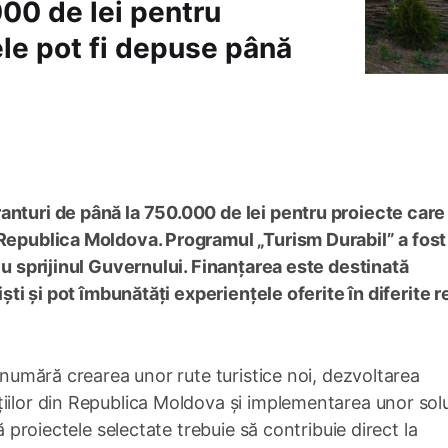
000 de lei pentru
ele pot fi depuse până
anturi de până la 750.000 de lei pentru proiecte care
 Republica Moldova. Programul „Turism Durabil” a fost
 cu sprijinul Guvernului. Finanțarea este destinată
iști și pot îmbunătăți experiențele oferite în diferite r
e numără crearea unor rute turistice noi, dezvoltarea
iilor din Republica Moldova și implementarea unor solu
ă proiectele selectate trebuie să contribuie direct la