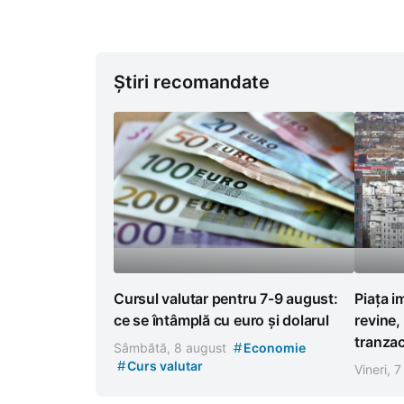
Știri recomandate
Cursul valutar pentru 7-9 august:
Piața i
ce se întâmplă cu euro și dolarul
revine,
tranzac
#
Sâmbătă, 8 august
Economie
#
Curs valutar
Vineri, 