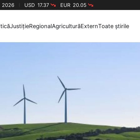
, 2026
USD
17.37
EUR
20.05
itică
Justiție
Regional
Agricultură
Extern
Toate știrile