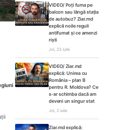
VIDEO/ Poți fuma pe
balcon sau lângă stația
de autobuz? Ziar.md
explică noile reguli
antifumat și ce amenzi
riști
Joi, 23 iulie
VIDEO/ Ziar.md
explică: Unirea cu
România – plan B
egiuni
pentru R. Moldova? Ce
s-ar schimba dacă am
deveni un singur stat
Joi, 2 iulie
ții
Ziar.md explică: