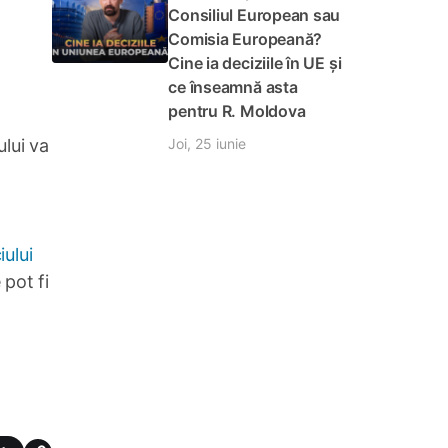
Consiliul European sau
Comisia Europeană?
Cine ia deciziile în UE și
ce înseamnă asta
pentru R. Moldova
Joi, 25 iunie
ului va
iului
 pot fi