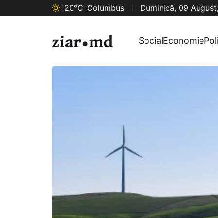
20°C
Columbus
Duminică, 09 August
Social
Economie
Pol