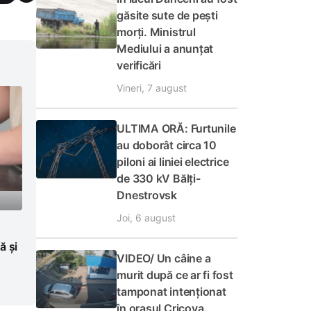
găsite sute de pești
morți. Ministrul
Mediului a anunțat
verificări
Vineri, 7 august
ULTIMA ORĂ: Furtunile
au doborât circa 10
piloni ai liniei electrice
de 330 kV Bălți-
Dnestrovsk
Joi, 6 august
ă și
VIDEO/ Un câine a
murit după ce ar fi fost
tamponat intenționat
în orașul Cricova.