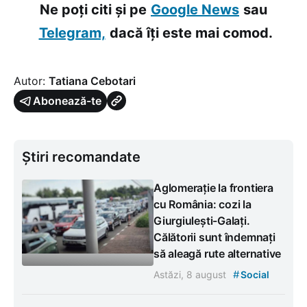
Ne poți citi și pe
Google News
sau
Telegram,
dacă îți este mai comod.
Autor:
Tatiana Cebotari
Abonează-te
Știri recomandate
Aglomerație la frontiera
cu România: cozi la
Giurgiulești-Galați.
Călătorii sunt îndemnați
să aleagă rute alternative
#
Astăzi, 8 august
Social