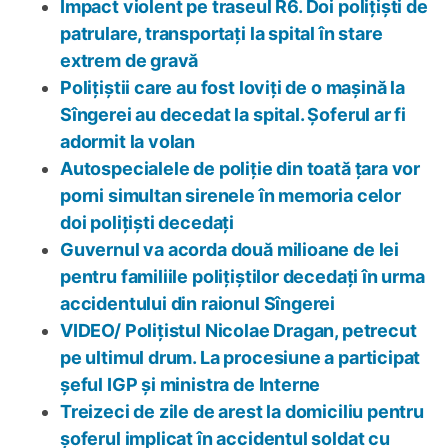
Impact violent pe traseul R6. Doi polițiști de
patrulare, transportați la spital în stare
extrem de gravă
Polițiștii care au fost loviți de o mașină la
Sîngerei au decedat la spital. Șoferul ar fi
adormit la volan
Autospecialele de poliție din toată țara vor
porni simultan sirenele în memoria celor
doi polițiști decedați
Guvernul va acorda două milioane de lei
pentru familiile polițiștilor decedați în urma
accidentului din raionul Sîngerei
VIDEO/ Polițistul Nicolae Dragan, petrecut
pe ultimul drum. La procesiune a participat
șeful IGP și ministra de Interne
Treizeci de zile de arest la domiciliu pentru
șoferul implicat în accidentul soldat cu