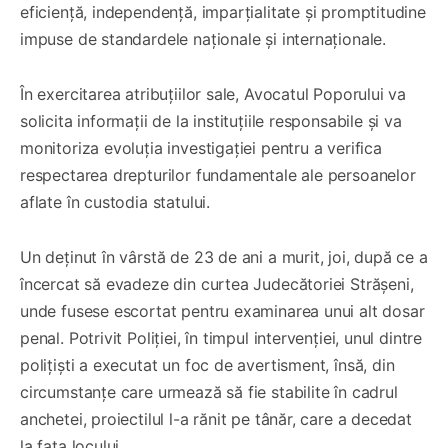
eficiență, independență, imparțialitate și promptitudine
impuse de standardele naționale și internaționale.
În exercitarea atribuțiilor sale, Avocatul Poporului va
solicita informații de la instituțiile responsabile și va
monitoriza evoluția investigației pentru a verifica
respectarea drepturilor fundamentale ale persoanelor
aflate în custodia statului.
Un deținut în vârstă de 23 de ani a murit, joi, după ce a
încercat să evadeze din curtea Judecătoriei Strășeni,
unde fusese escortat pentru examinarea unui alt dosar
penal. Potrivit Poliției, în timpul intervenției, unul dintre
polițiști a executat un foc de avertisment, însă, din
circumstanțe care urmează să fie stabilite în cadrul
anchetei, proiectilul l-a rănit pe tânăr, care a decedat
la fața locului.