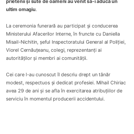
prietenii și sute de oameni au venit să-i aducă un
ultim omagiu
.
La ceremonia funerară au participat și conducerea
Ministerului Afacerilor Interne, în fruncte cu Daniella
Misail-Nichitin, șeful Inspectoratului General al Poliției,
Viorel Cernăuțeanu, colegi, reprezentanți ai
autorităților și membri ai comunității.
Cei care l-au cunoscut îl descriu drept un tânăr
modest, respectuos și dedicat profesiei. Mihail Chiriac
avea 29 de ani și se afla în exercitarea atribuțiilor de
serviciu în momentul producerii accidentului.