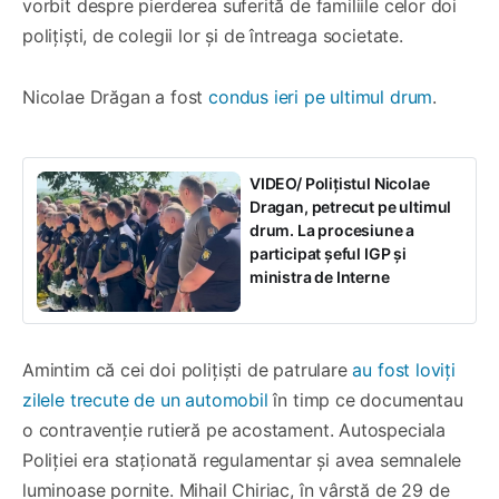
vorbit despre pierderea suferită de familiile celor doi
polițiști, de colegii lor și de întreaga societate.
Nicolae Drăgan a fost
condus ieri pe ultimul drum
.
VIDEO/ Polițistul Nicolae
Dragan, petrecut pe ultimul
drum. La procesiune a
participat șeful IGP și
ministra de Interne
Amintim că cei doi polițiști de patrulare
au fost loviți
zilele trecute de un automobil
în timp ce documentau
o contravenție rutieră pe acostament. Autospeciala
Poliției era staționată regulamentar și avea semnalele
luminoase pornite. Mihail Chiriac, în vârstă de 29 de