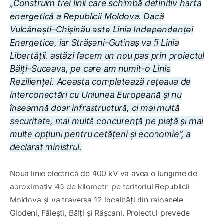
„Construim trei linii care schimbă definitiv harta
energetică a Republicii Moldova. Dacă
Vulcănești–Chișinău este Linia Independenței
Energetice, iar Strășeni–Gutinaș va fi Linia
Libertății, astăzi facem un nou pas prin proiectul
Bălți–Suceava, pe care am numit-o Linia
Rezilienței. Aceasta completează rețeaua de
interconectări cu Uniunea Europeană și nu
înseamnă doar infrastructură, ci mai multă
securitate, mai multă concurență pe piață și mai
multe opțiuni pentru cetățeni și economie”, a
declarat ministrul.
Noua linie electrică de 400 kV va avea o lungime de
aproximativ 45 de kilometri pe teritoriul Republicii
Moldova și va traversa 12 localități din raioanele
Glodeni, Fălești, Bălți și Râșcani. Proiectul prevede