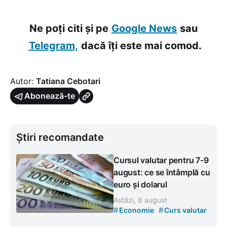
Ne poți citi și pe
Google News
sau
Telegram,
dacă îți este mai comod.
Autor:
Tatiana Cebotari
Abonează-te
Știri recomandate
Cursul valutar pentru 7-9
august: ce se întâmplă cu
euro și dolarul
Astăzi, 8 august
#
#
Economie
Curs valutar