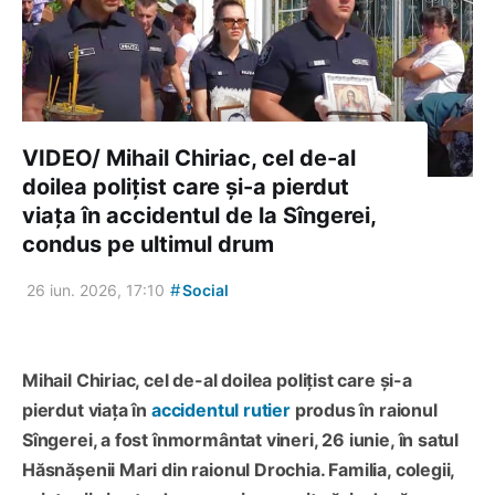
VIDEO/ Mihail Chiriac, cel de-al
doilea polițist care și-a pierdut
viața în accidentul de la Sîngerei,
condus pe ultimul drum
#
26 iun. 2026, 17:10
Social
Mihail Chiriac, cel de-al doilea polițist care și-a
pierdut viața în
accidentul rutier
produs în raionul
Sîngerei, a fost înmormântat vineri, 26 iunie, în satul
Hăsnășenii Mari din raionul Drochia. Familia, colegii,