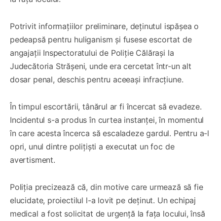
Potrivit informațiilor preliminare, deținutul ispășea o
pedeapsă pentru huliganism și fusese escortat de
angajații Inspectoratului de Poliție Călărași la
Judecătoria Strășeni, unde era cercetat într-un alt
dosar penal, deschis pentru aceeași infracțiune.
În timpul escortării, tânărul ar fi încercat să evadeze.
Incidentul s-a produs în curtea instanței, în momentul
în care acesta încerca să escaladeze gardul. Pentru a-l
opri, unul dintre polițiști a executat un foc de
avertisment.
Poliția precizează că, din motive care urmează să fie
elucidate, proiectilul l-a lovit pe deținut. Un echipaj
medical a fost solicitat de urgență la fața locului, însă