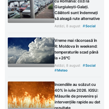
cu România: cozi la
Giurgiulești-Galați.
Călătorii sunt îndemnați
să aleagă rute alternative
#
Astăzi, 8 august
Social
Vreme mai răcoroasă în
R: Moldova în weekend:
temperaturile scad până
la +26°C
#
Astăzi, 8 august
Social
#
Meteo
Incendiile au scăzut cu
40% în iulie 2026. IGSU:
Măsurile de prevenire și
intervențiile rapide au dat
rezultate