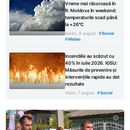
Vreme mai răcoroasă în
R: Moldova în weekend:
temperaturile scad până
la +26°C
#
Astăzi, 8 august
Social
#
Meteo
Incendiile au scăzut cu
40% în iulie 2026. IGSU:
Măsurile de prevenire și
intervențiile rapide au dat
rezultate
#
Vineri, 7 august
Social