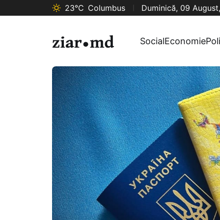
23°C
Columbus
Duminică, 09 August
Social
Economie
Pol