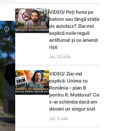
VIDEO/ Poți fuma pe
balcon sau lângă stația
de autobuz? Ziar.md
explică noile reguli
antifumat și ce amenzi
riști
Joi, 23 iulie
VIDEO/ Ziar.md
explică: Unirea cu
România – plan B
pentru R. Moldova? Ce
s-ar schimba dacă am
deveni un singur stat
Joi, 2 iulie