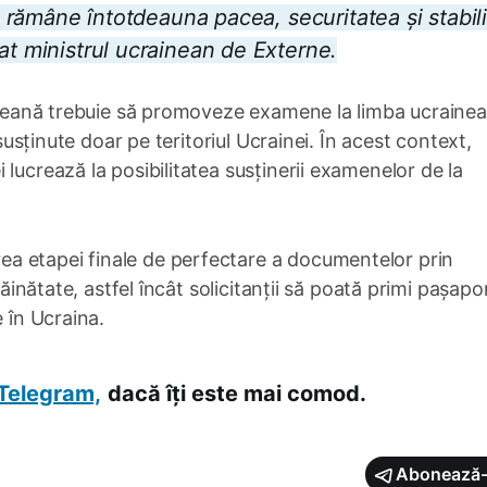
va rămâne întotdeauna pacea, securitatea și stabil
at ministrul ucrainean de Externe.
aineană trebuie să promoveze examene la limba ucraine
 susținute doar pe teritoriul Ucrainei. În acest context,
lucrează la posibilitatea susținerii examenelor de la
a etapei finale de perfectare a documentelor prin
răinătate, astfel încât solicitanții să poată primi pașapo
e în Ucraina.
Telegram,
dacă îți este mai comod.
Abonează-