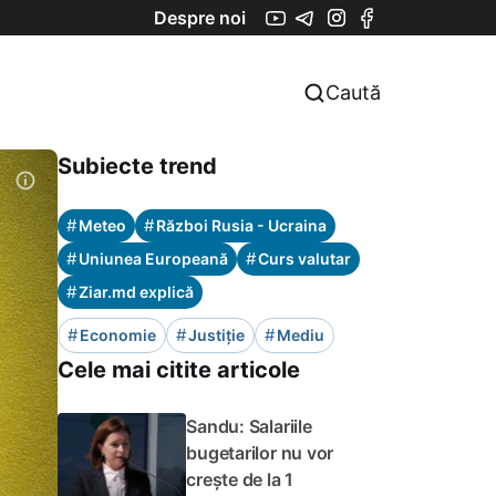
Despre noi
Caută
Subiecte trend
#
#
Meteo
Război Rusia - Ucraina
#
#
Uniunea Europeană
Curs valutar
#
Ziar.md explică
#
#
#
Economie
Justiție
Mediu
Cele mai citite articole
Sandu: Salariile
bugetarilor nu vor
crește de la 1