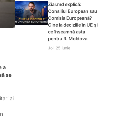
Ziar.md explică:
Consiliul European sau
Comisia Europeană?
Cine ia deciziile în UE și
ce înseamnă asta
pentru R. Moldova
Joi, 25 iunie
e a
asă se
tari ai
in