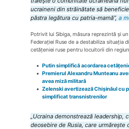
trăiește o comunitate ucraineană nume
ucraineni din străinătate să beneficie
păstra legătura cu patria-mamă”,
a m
Potrivit lui Sibiga, măsura reprezintă și u
Federației Ruse de a destabiliza situația 
cetățeniei ruse pentru locuitorii din regiu
Putin simplifică acordarea cetățenie
Premierul Alexandru Munteanu averti
avea miză militară
Zelenski avertizează Chișinăul cu pri
simplificat transnistrenilor
„Ucraina demonstrează leadership, ca
deosebire de Rusia, care urmărește de