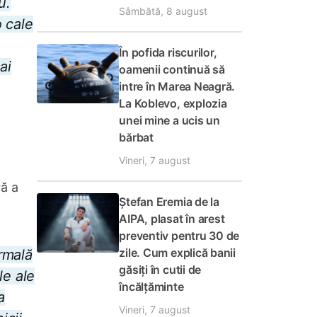
u.
Sâmbătă, 8 august
o cale
În pofida riscurilor,
ai
oamenii continuă să
intre în Marea Neagră.
La Koblevo, explozia
unei mine a ucis un
bărbat
Vineri, 7 august
ră a
Ștefan Eremia de la
AIPA, plasat în arest
preventiv pentru 30 de
zile. Cum explică banii
rmală
găsiți în cutii de
le ale
încălțăminte
a
Vineri, 7 august