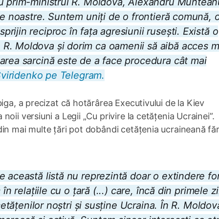
cu prim-ministrul R. Moldova, Alexandru Muntean
le noastre. Suntem uniți de o frontieră comună, 
ijin reciproc în fața agresiunii rusești. Există o
R. Moldova și dorim ca oamenii să aibă acces m
area sarcină este de a face procedura cât mai
 Sviridenko pe Telegram.
iga, a precizat că hotărârea Executivului de la Kiev
oii versiuni a Legii „Cu privire la cetățenia Ucrainei”.
in mai multe țări pot dobândi cetățenia ucraineană fă
e această listă nu reprezintă doar o extindere fo
n relațiile cu o țară (...) care, încă din primele zi
cetățenilor noștri și susține Ucraina. În R. Moldov