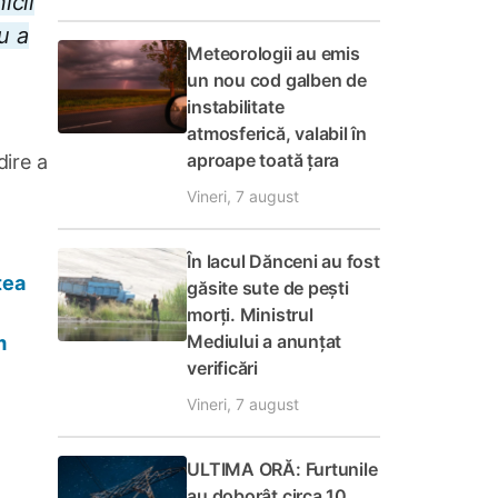
icii
u a
Meteorologii au emis
un nou cod galben de
instabilitate
atmosferică, valabil în
aproape toată țara
dire a
Vineri, 7 august
În lacul Dănceni au fost
tea
găsite sute de pești
morți. Ministrul
Mediului a anunțat
m
verificări
Vineri, 7 august
ULTIMA ORĂ: Furtunile
au doborât circa 10