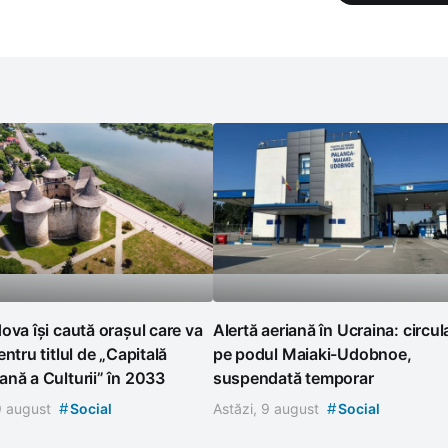
ova își caută orașul care va
Alertă aeriană în Ucraina: circul
entru titlul de „Capitală
pe podul Maiaki-Udobnoe,
nă a Culturii” în 2033
suspendată temporar
#
#
 9 august
Social
Astăzi, 9 august
Social