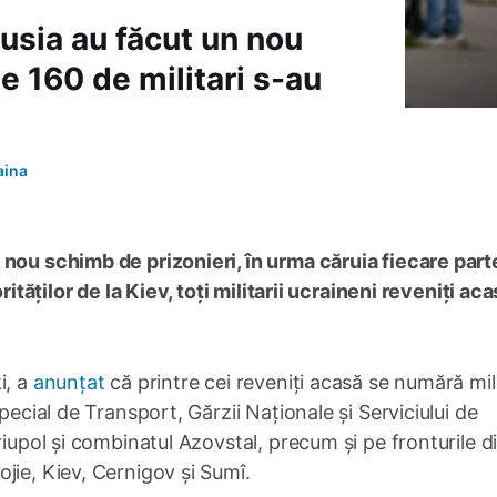
usia au făcut un nou
e 160 de militari s-au
aina
 nou schimb de prizonieri, în urma căruia fiecare part
rităților de la Kiev, toți militarii ucraineni reveniți ac
i, a
anunțat
că printre cei reveniți acasă se numără mili
pecial de Transport, Gărzii Naționale și Serviciului de
riupol și combinatul Azovstal, precum și pe fronturile d
jie, Kiev, Cernigov și Sumî.