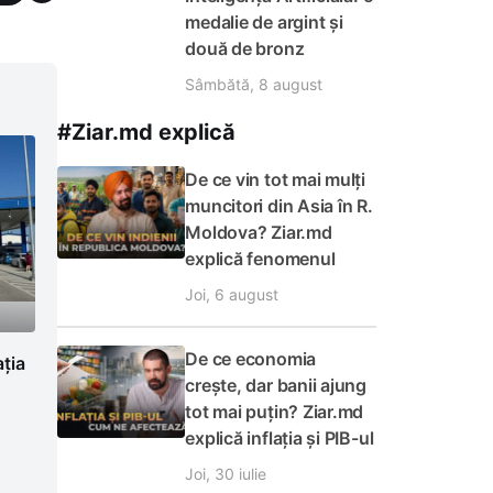
medalie de argint și
două de bronz
Sâmbătă, 8 august
#Ziar.md explică
De ce vin tot mai mulți
muncitori din Asia în R.
Moldova? Ziar.md
explică fenomenul
Joi, 6 august
De ce economia
ația
crește, dar banii ajung
tot mai puțin? Ziar.md
explică inflația și PIB-ul
Joi, 30 iulie