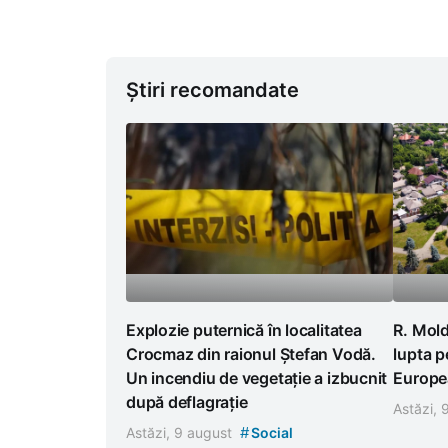
Știri recomandate
Explozie puternică în localitatea
R. Mold
Crocmaz din raionul Ștefan Vodă.
lupta p
Un incendiu de vegetație a izbucnit
Europea
după deflagrație
Astăzi,
#
Astăzi, 9 august
Social