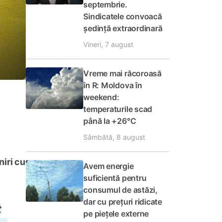
septembrie.
Sindicatele convoacă
ședință extraordinară
Vineri, 7 august
Vreme mai răcoroasă
în R: Moldova în
weekend:
temperaturile scad
până la +26°C
Sâmbătă, 8 august
niri cu
Avem energie
suficientă pentru
consumul de astăzi,
dar cu prețuri ridicate
t
pe piețele externe