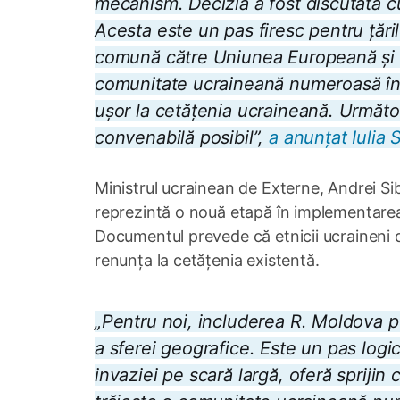
mecanism. Decizia a fost discutată 
Acesta este un pas firesc pentru țări
comună către Uniunea Europeană și spr
comunitate ucraineană numeroasă în 
ușor la cetățenia ucraineană. Următo
convenabilă posibil”,
a anunțat Iulia
Ministrul ucrainean de Externe, Andrei Sib
reprezintă o nouă etapă în implementarea n
Documentul prevede că etnicii ucraineni d
renunța la cetățenia existentă.
„Pentru noi, includerea R. Moldova p
a sferei geografice. Este un pas logic î
invaziei pe scară largă, oferă sprijin 