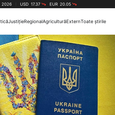
, 2026
USD
17.37
EUR
20.05
itică
Justiție
Regional
Agricultură
Extern
Toate știrile