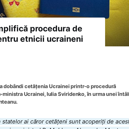
implifică procedura de
ntru etnicii ucraineni
ea dobândi cetățenia Ucrainei printr-o procedură
-ministra Ucrainei, Iulia Sviridenko, în urma unei întâl
nteanu.
 statelor ai căror cetățeni sunt acoperiți de aces