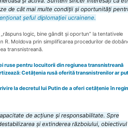
roasă și activă. Suntem sincer interesați ca etn
ze de cât mai multe condiții și oportunități pentr
enționat șeful diplomației ucrainene.
n „răspuns logic, bine gândit și oportun” la tentativele
din R. Moldova prin simplificarea procedurilor de dobân
nea transnistreană.
i ruse pentru locuitorii din regiunea transnistreană
zează: Cetățenia rusă oferită transnistrenilor ar pu
vire la decretul lui Putin de a oferi cetățenie în regi
pacitate de acțiune și responsabilitate. Spre
stabilizarea și extinderea războiului, obiectivul