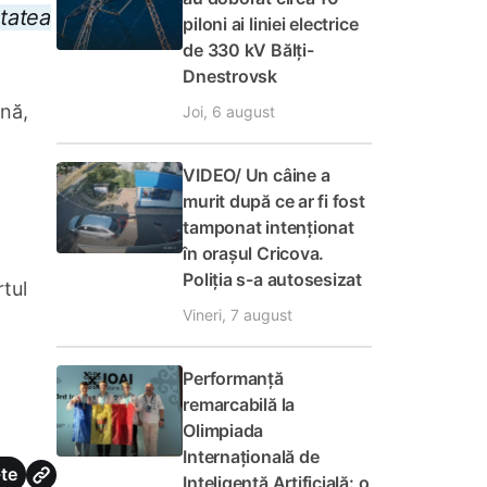
itatea
piloni ai liniei electrice
de 330 kV Bălți-
Dnestrovsk
ană,
Joi, 6 august
VIDEO/ Un câine a
murit după ce ar fi fost
tamponat intenționat
în orașul Cricova.
Poliția s-a autosesizat
rtul
Vineri, 7 august
Performanță
remarcabilă la
Olimpiada
Internațională de
te
Inteligență Artificială: o