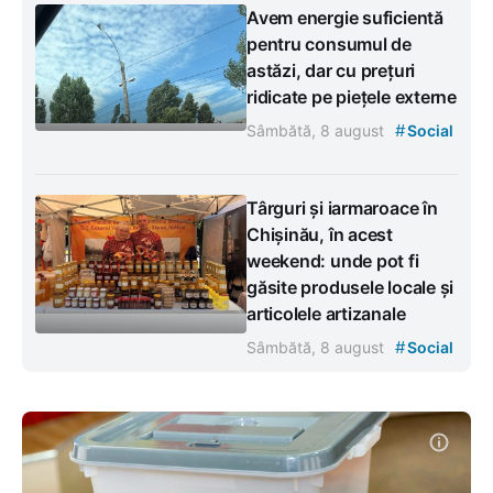
Avem energie suficientă
pentru consumul de
astăzi, dar cu prețuri
ridicate pe piețele externe
#
Sâmbătă, 8 august
Social
Târguri și iarmaroace în
Chișinău, în acest
weekend: unde pot fi
găsite produsele locale și
articolele artizanale
#
Sâmbătă, 8 august
Social