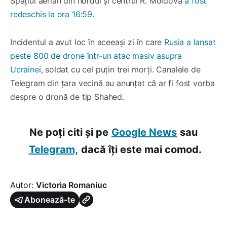
Spațiul aerian din nordul și centrul R. Moldova
a fost
redeschis la ora 16:59.
Incidentul a avut loc în aceeași zi în care
Rusia a lansat
peste 800 de drone într-un atac masiv asupra
Ucraine
i, soldat cu cel puțin trei morți. Canalele de
Telegram din țara vecină au anunțat că ar fi fost vorba
despre o dronă de tip Shahed.
Ne poți citi și pe
Google News
sau
Telegram,
dacă îți este mai comod.
Autor:
Victoria Romaniuc
Abonează-te