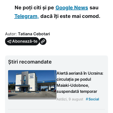
Ne poți citi și pe
Google News
sau
Telegram,
dacă îți este mai comod.
Autor:
Tatiana Cebotari
Abonează-te
Știri recomandate
Alertă aeriană în Ucraina:
circulația pe podul
Maiaki-Udobnoe,
suspendată temporar
#
Astăzi, 9 august
Social