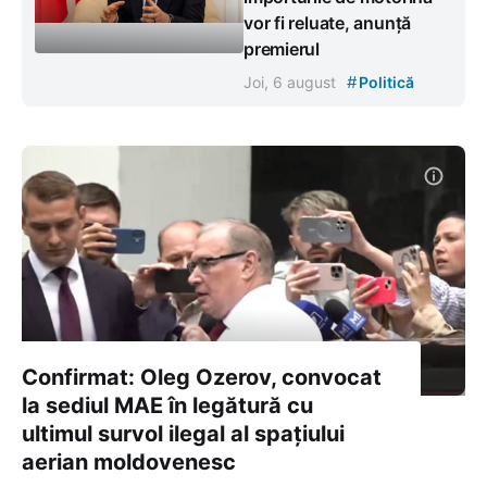
vor fi reluate, anunță
premierul
#
Joi, 6 august
Politică
Confirmat: Oleg Ozerov, convocat
la sediul MAE în legătură cu
ultimul survol ilegal al spațiului
aerian moldovenesc