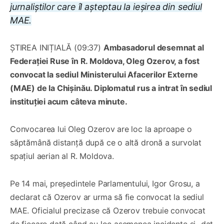
jurnaliștilor care îl așteptau la ieșirea din sediul
MAE.
ȘTIREA INIȚIALĂ (09:37)
Ambasadorul desemnat al
Federației Ruse în R. Moldova, Oleg Ozerov, a fost
convocat la sediul Ministerului Afacerilor Externe
(MAE) de la Chișinău. Diplomatul rus a intrat în sediul
instituției acum câteva minute.
Convocarea lui Oleg Ozerov are loc la aproape o
săptămână distanță după ce o altă dronă a survolat
spațiul aerian al R. Moldova.
Pe 14 mai, președintele Parlamentului, Igor Grosu, a
declarat că Ozerov ar urma să fie convocat la sediul
MAE. Oficialul precizase că Ozerov trebuie convocat
de fiecare dată când au loc asemenea incidente și „dat