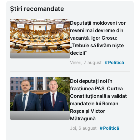
Știri recomandate
Deputații moldoveni vor
reveni mai devreme din
vacanță. Igor Grosu:
„Trebuie să livrăm niște
decizii”
#
Vineri, 7 august
Politică
Doi deputați noi în
fracțiunea PAS. Curtea
Constituțională a validat
mandatele lui Roman
Roșca și Victor
Mătrăgună
#
Joi, 6 august
Politică