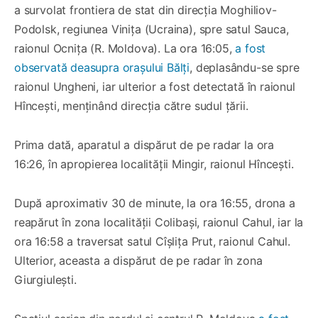
a survolat frontiera de stat din direcția Moghiliov-
Podolsk, regiunea Vinița (Ucraina), spre satul Sauca,
raionul Ocnița (R. Moldova). La ora 16:05,
a fost
observată deasupra orașului Bălți
, deplasându-se spre
raionul Ungheni, iar ulterior a fost detectată în raionul
Hîncești, menținând direcția către sudul țării.
Prima dată, aparatul a dispărut de pe radar la ora
16:26, în apropierea localității Mingir, raionul Hîncești.
După aproximativ 30 de minute, la ora 16:55, drona a
reapărut în zona localității Colibași, raionul Cahul, iar la
ora 16:58 a traversat satul Cîșlița Prut, raionul Cahul.
Ulterior, aceasta a dispărut de pe radar în zona
Giurgiulești.