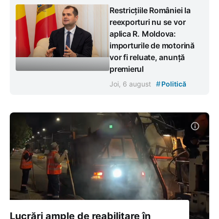
Restricțiile României la
reexporturi nu se vor
aplica R. Moldova:
importurile de motorină
vor fi reluate, anunță
premierul
#
Joi, 6 august
Politică
Lucrări ample de reabilitare în