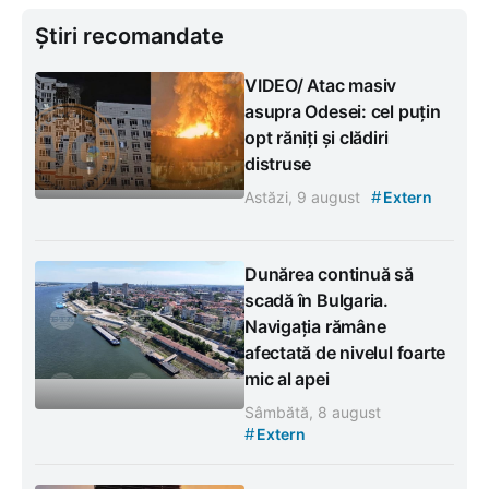
Știri recomandate
VIDEO/ Atac masiv
asupra Odesei: cel puțin
opt răniți și clădiri
distruse
#
Astăzi, 9 august
Extern
Dunărea continuă să
scadă în Bulgaria.
Navigația rămâne
afectată de nivelul foarte
mic al apei
Sâmbătă, 8 august
#
Extern