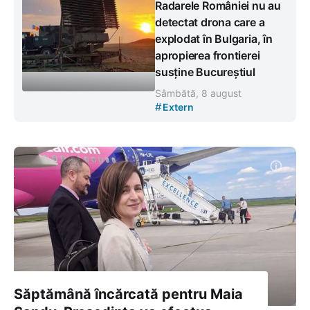
Radarele României nu au
detectat drona care a
explodat în Bulgaria, în
apropierea frontierei
susține Bucureștiul
Sâmbătă, 8 august
#
Extern
Săptămână încărcată pentru Maia