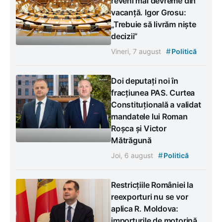
reveni mai devreme din
vacanță. Igor Grosu:
„Trebuie să livrăm niște
decizii”
#
Vineri, 7 august
Politică
Doi deputați noi în
fracțiunea PAS. Curtea
Constituțională a validat
mandatele lui Roman
Roșca și Victor
Mătrăgună
#
Joi, 6 august
Politică
Restricțiile României la
reexporturi nu se vor
aplica R. Moldova:
importurile de motorină