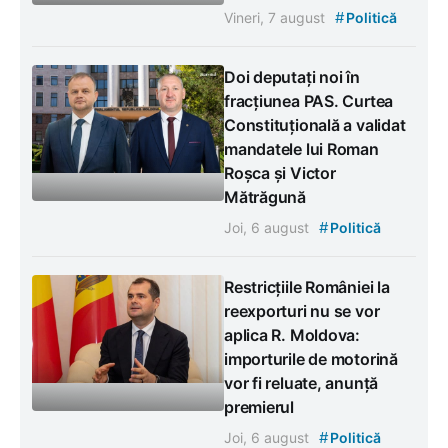
#
Vineri, 7 august
Politică
Doi deputați noi în
fracțiunea PAS. Curtea
Constituțională a validat
mandatele lui Roman
Roșca și Victor
Mătrăgună
#
Joi, 6 august
Politică
Restricțiile României la
reexporturi nu se vor
aplica R. Moldova:
importurile de motorină
vor fi reluate, anunță
premierul
#
Joi, 6 august
Politică