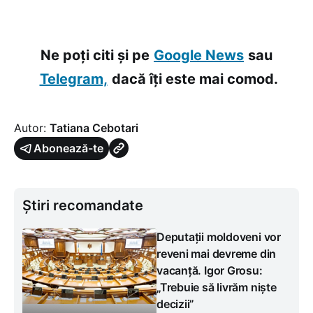
Ne poți citi și pe
Google News
sau
Telegram,
dacă îți este mai comod.
Autor:
Tatiana Cebotari
Abonează-te
Știri recomandate
Deputații moldoveni vor
reveni mai devreme din
vacanță. Igor Grosu:
„Trebuie să livrăm niște
decizii”