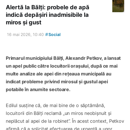
Alertă la Bălți: probele de apă
indică depășiri inadmisibile la
miros și gust
#
16 mai 2026, 10:40
Social
Primarul municipiului Bălți, Alexandr Petkov, a lansat
un apel public către locuitorii orașului, după ce mai
multe analize ale apei din rețeaua municipală au
indicat probleme privind mirosul și gustul apei
potabile în anumite sectoare.
Edilul susține că, de mai bine de o săptămână,
locuitorii din Bălți reclamă „un miros neobișnuit și
neplăcut al apei de la robinet”. În acest context, Petkov
afirmă că a solicitat efectuarea de urgență a unor