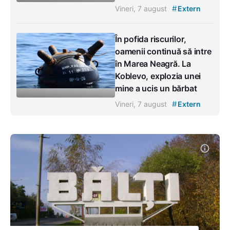
#
Vineri, 7 august
Extern
În pofida riscurilor,
oamenii continuă să intre
în Marea Neagră. La
Koblevo, explozia unei
mine a ucis un bărbat
#
Vineri, 7 august
Extern