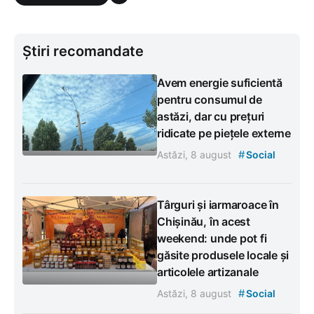
Știri recomandate
Avem energie suficientă
pentru consumul de
astăzi, dar cu prețuri
ridicate pe piețele externe
#
Astăzi, 8 august
Social
Târguri și iarmaroace în
Chișinău, în acest
weekend: unde pot fi
găsite produsele locale și
articolele artizanale
#
Astăzi, 8 august
Social