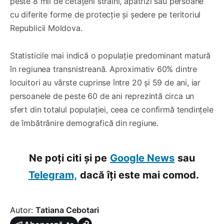
peste 8 mii de cetățeni străini, apatrizi sau persoane
cu diferite forme de protecție și ședere pe teritoriul
Republicii Moldova.
Statisticile mai indică o populație predominant matură
în regiunea transnistreană. Aproximativ 60% dintre
locuitori au vârste cuprinse între 20 și 59 de ani, iar
persoanele de peste 60 de ani reprezintă circa un
sfert din totalul populației, ceea ce confirmă tendințele
de îmbătrânire demografică din regiune.
Ne poți citi și pe
Google News
sau
Telegram,
dacă îți este mai comod.
Autor:
Tatiana Cebotari