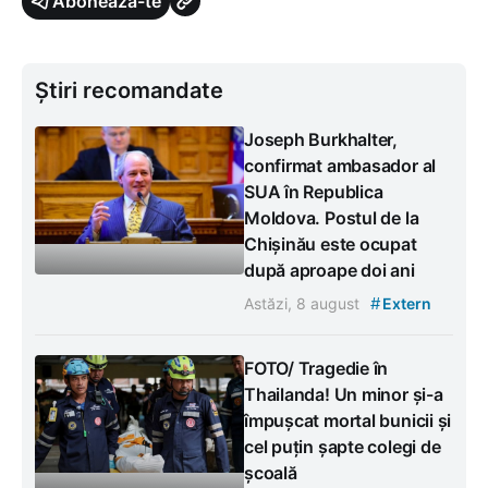
Abonează-te
Știri recomandate
Joseph Burkhalter,
confirmat ambasador al
SUA în Republica
Moldova. Postul de la
Chișinău este ocupat
după aproape doi ani
#
Astăzi, 8 august
Extern
FOTO/ Tragedie în
Thailanda! Un minor și-a
împușcat mortal bunicii și
cel puțin șapte colegi de
școală