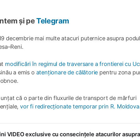
Suntem și pe
Telegram
 19 decembrie mai multe atacuri puternice asupra podul
esa–Reni.
at
modificări în regimul de traversare a frontierei cu Uc
ișinău a emis o
atenționare de călătorie
pentru zona pun
dobnoe.
nunțat că o parte din fluxurile de transport de mărfuri
ențiale,
vor fi redirecționate temporar prin R. Moldova
ini VIDEO exclusive cu consecințele atacurilor asupr