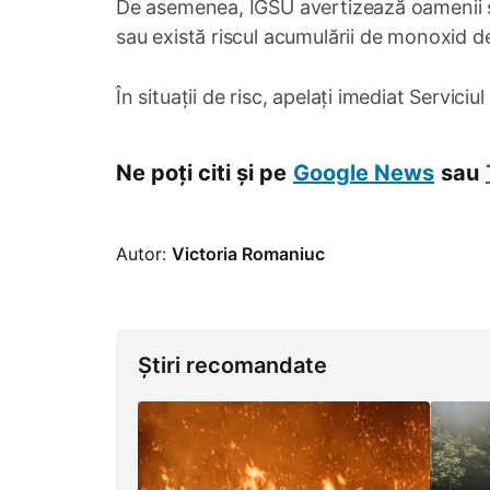
De asemenea, IGSU avertizează oamenii s
sau există riscul acumulării de monoxid de
În situații de risc, apelați imediat Serviciul
Ne poți citi și pe
Google News
sau
Autor:
Victoria Romaniuc
Știri recomandate