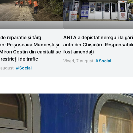
 de reparație și târg
ANTA a depistat nereguli la gări
on: Pe șoseaua Muncești și
auto din Chișinău. Responsabili
Miron Costin din capitală se
fost amendați
estricții de trafic
#
Vineri, 7 august
Social
#
7 august
Social