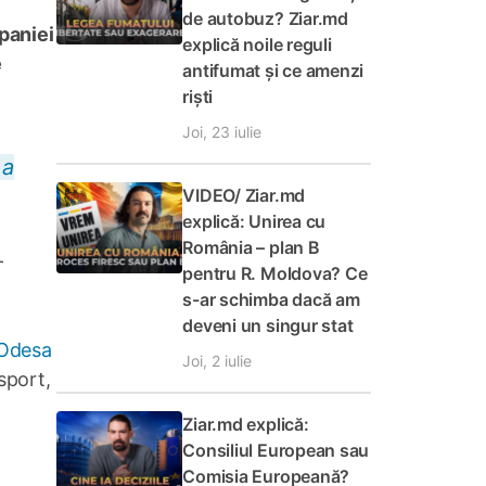
de autobuz? Ziar.md
mpaniei
explică noile reguli
e
antifumat și ce amenzi
riști
Joi, 23 iulie
a
VIDEO/ Ziar.md
explică: Unirea cu
România – plan B
–
pentru R. Moldova? Ce
s-ar schimba dacă am
deveni un singur stat
 Odesa
Joi, 2 iulie
sport,
Ziar.md explică:
Consiliul European sau
Comisia Europeană?