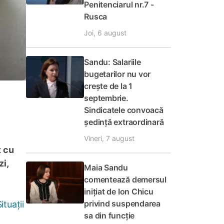
Penitenciarul nr.7 -
Rusca
Joi, 6 august
Sandu: Salariile
bugetarilor nu vor
crește de la 1
septembrie.
Sindicatele convoacă
ședință extraordinară
Vineri, 7 august
t cu
i,
Maia Sandu
comentează demersul
inițiat de Ion Chicu
privind suspendarea
tuații
sa din funcție