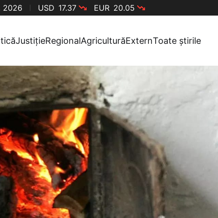
, 2026
USD
17.37
EUR
20.05
itică
Justiție
Regional
Agricultură
Extern
Toate știrile