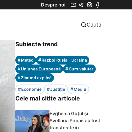
Despre noi
Caută
Subiecte trend
#
#
Meteo
Război Rusia - Ucraina
#
#
Uniunea Europeană
Curs valutar
#
Ziar.md explică
#
#
#
Economie
Justiție
Mediu
Cele mai citite articole
Evghenia Guțul și
Svetlana Popan au fost
transferate în