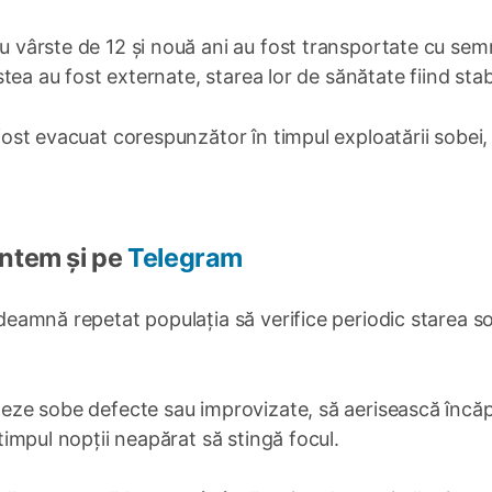
 cu vârste de 12 și nouă ani au fost transportate cu se
cestea au fost externate, starea lor de sănătate fiind stab
 fost evacuat corespunzător în timpul exploatării sobei,
Suntem și pe
Telegram
îndeamnă repetat populația să verifice periodic starea s
izeze sobe defecte sau improvizate, să aerisească încăp
 timpul nopții neapărat să stingă focul.