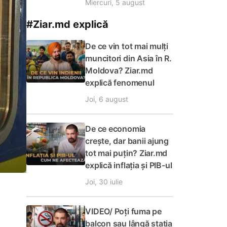
Miercuri, 5 august
#Ziar.md explică
De ce vin tot mai mulți
muncitori din Asia în R.
Moldova? Ziar.md
explică fenomenul
Joi, 6 august
De ce economia
crește, dar banii ajung
tot mai puțin? Ziar.md
explică inflația și PIB-ul
Joi, 30 iulie
VIDEO/ Poți fuma pe
balcon sau lângă stația