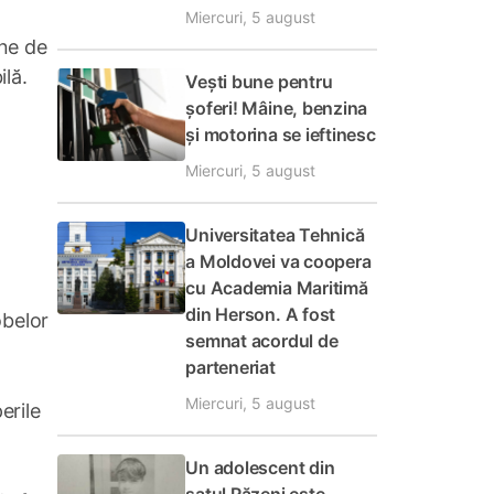
Miercuri, 5 august
mne de
ilă.
Vești bune pentru
șoferi! Mâine, benzina
și motorina se ieftinesc
Miercuri, 5 august
Universitatea Tehnică
a Moldovei va coopera
cu Academia Maritimă
din Herson. A fost
obelor
semnat acordul de
parteneriat
Miercuri, 5 august
erile
Un adolescent din