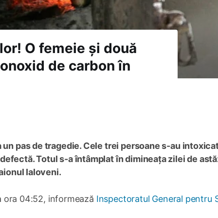
elor! O femeie și două
monoxid de carbon în
 un pas de tragedie. Cele trei persoane s-au intoxica
fectă. Totul s-a întâmplat în dimineața zilei de astăz
aionul Ialoveni.
 la ora 04:52, informează
Inspectoratul General pentru Si