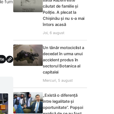
satul Răzeni este
de fum
căutat de familie și
Poliție. A plecat la
Chișinău și nu s-a mai
întors acasă
Joi, 6 august
Un tânăr motociclist a
decedat în urma unui
te
accident produs în
sectorul Botanica al
capitalei
Miercuri, 5 august
„Există o diferență
între legalitate și
oportunitate”. Popșoi
explică de ce au fost