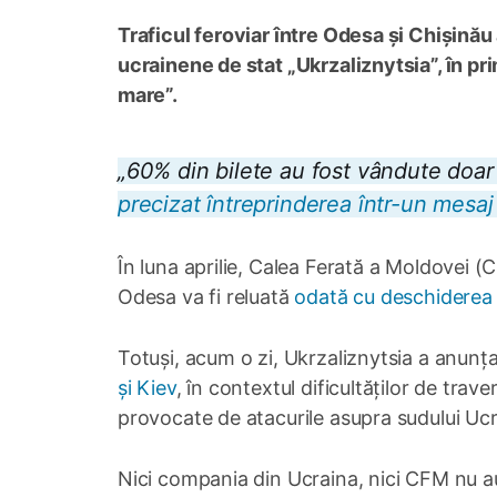
Traficul feroviar între Odesa și Chișinău
ucrainene de stat „Ukrzaliznytsia”, în pr
mare”.
„60% din bilete au fost vândute doar 
precizat întreprinderea într-un mesaj
În luna aprilie, Calea Ferată a Moldovei (
Odesa va fi reluată
odată cu deschiderea 
Totuși, acum o zi, Ukrzaliznytsia a anunț
și Kiev
, în contextul dificultăților de tra
provocate de atacurile asupra sudului Ucr
Nici compania din Ucraina, nici CFM nu au o