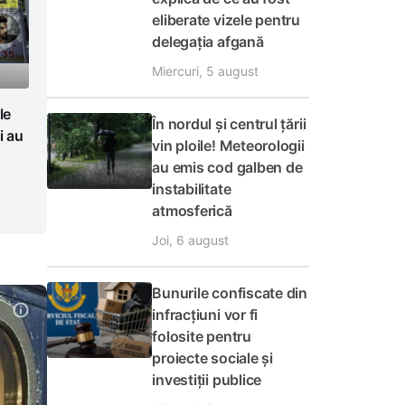
eliberate vizele pentru
delegația afgană
Miercuri, 5 august
le
În nordul și centrul țării
i au
vin ploile! Meteorologii
au emis cod galben de
instabilitate
atmosferică
Joi, 6 august
Bunurile confiscate din
infracțiuni vor fi
folosite pentru
proiecte sociale și
investiții publice