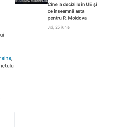
Cine ia deciziile în UE și
ce înseamnă asta
pentru R. Moldova
Joi, 25 iunie
ui
raina
,
ctului
.
a