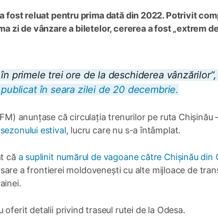
 a fost reluat pentru prima dată din 2022. Potrivit co
ima zi de vânzare a biletelor, cererea a fost „extrem d
în primele trei ore de la deschiderea vânzărilor”,
 publicat în seara zilei de 20 decembrie.
CFM) anunțase că circulația trenurilor pe ruta Chișinău 
sezonului estival
, lucru care nu s-a întâmplat.
at că
a suplinit numărul de vagoane către Chișinău din
versare a frontierei moldovenești cu alte mijloace de tran
ainei.
ferit detalii privind traseul rutei de la Odesa.