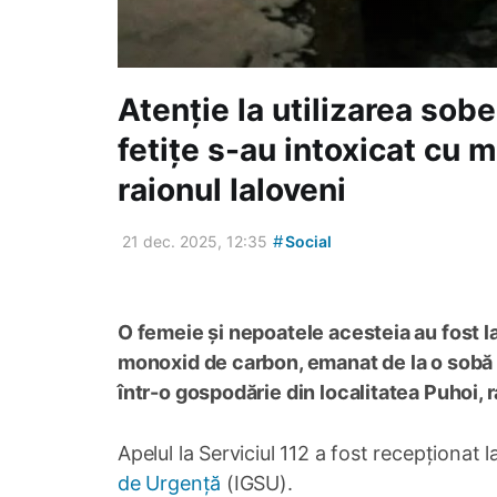
Atenție la utilizarea sob
fetițe s-au intoxicat cu 
raionul Ialoveni
#
21 dec. 2025, 12:35
Social
O femeie și nepoatele acesteia au fost la
monoxid de carbon, emanat de la o sobă de
într-o gospodărie din localitatea Puhoi, r
Apelul la Serviciul 112 a fost recepționat
de Urgență
(IGSU).