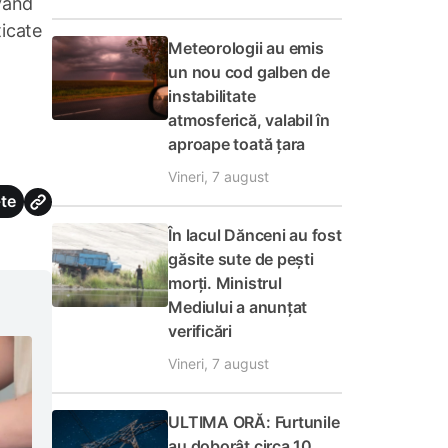
vând
ticate
Meteorologii au emis
un nou cod galben de
instabilitate
atmosferică, valabil în
aproape toată țara
Vineri, 7 august
te
În lacul Dănceni au fost
găsite sute de pești
morți. Ministrul
Mediului a anunțat
verificări
Vineri, 7 august
ULTIMA ORĂ: Furtunile
au doborât circa 10