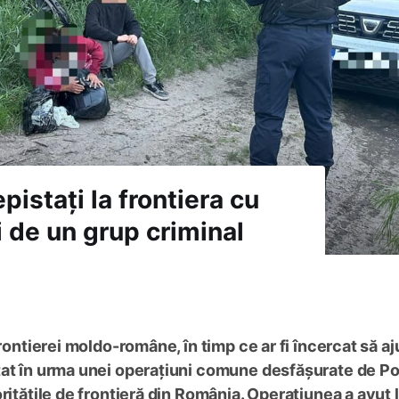
pistați la frontiera cu
i de un grup criminal
frontierei moldo-române, în timp ce ar fi încercat să a
tat în urma unei operațiuni comune desfășurate de Pol
ritățile de frontieră din România. Operațiunea a avut l