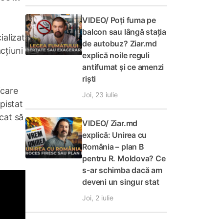
VIDEO/ Poți fuma pe
balcon sau lângă stația
ializat
de autobuz? Ziar.md
acțiuni
explică noile reguli
antifumat și ce amenzi
riști
icare
Joi, 23 iulie
epistat
rcat să
VIDEO/ Ziar.md
explică: Unirea cu
România – plan B
pentru R. Moldova? Ce
s-ar schimba dacă am
deveni un singur stat
Joi, 2 iulie