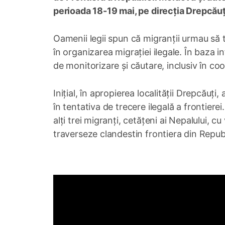
perioada 18-19 mai, pe direcția Drepcău
Oamenii legii spun că migranții urmau să tr
în organizarea migrației ilegale. În baza in
de monitorizare și căutare, inclusiv în c
Inițial, în apropierea localității Drepcăuți
în tentativa de trecere ilegală a frontierei.
alți trei migranți, cetățeni ai Nepalului, c
traverseze clandestin frontiera din Repu