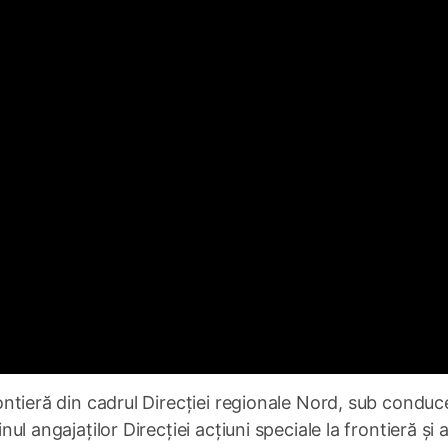
frontieră din cadrul Direcției regionale Nord, sub condu
nul angajaților Direcției acțiuni speciale la frontieră și a