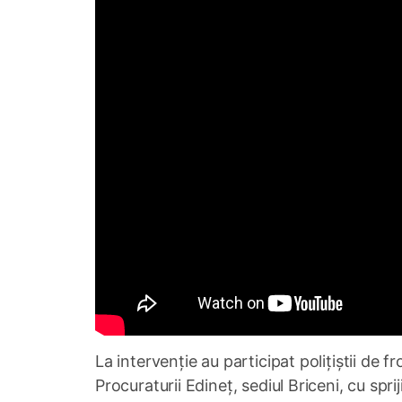
La intervenție au participat polițiștii de 
Procuraturii Edineț, sediul Briceni, cu spriji