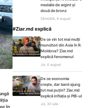
medalie de argint și
două de bronz
Sâmbătă, 8 august
#Ziar.md explică
De ce vin tot mai mulți
muncitori din Asia în R.
Moldova? Ziar.md
explică fenomenul
Joi, 6 august
De ce economia
crește, dar banii ajung
tot mai puțin? Ziar.md
jungă
explică inflația și PIB-ul
iția
Joi, 30 iulie
oc în