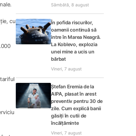
nale.
Sâmbătă, 8 august
ție, cu
În pofida riscurilor,
oamenii continuă să
intre în Marea Neagră.
La Koblevo, explozia
1.000
unei mine a ucis un
bărbat
Vineri, 7 august
tariful
Ștefan Eremia de la
AIPA, plasat în arest
preventiv pentru 30 de
zile. Cum explică banii
erviciu
găsiți în cutii de
încălțăminte
Vineri, 7 august