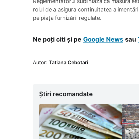
Reglementatorul subliniază că măsura este
rolul de a asigura continuitatea alimentări
pe piața furnizării regulate.
Ne poți citi și pe
Google News
sau
Autor:
Tatiana Cebotari
Știri recomandate