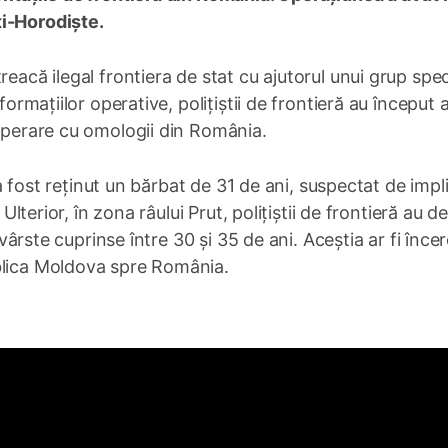
ți-Horodiște.
eacă ilegal frontiera de stat cu ajutorul unui grup spec
formațiilor operative, polițiștii de frontieră au început 
ooperare cu omologii din România.
, a fost reținut un bărbat de 31 de ani, suspectat de impl
 Ulterior, în zona râului Prut, polițiștii de frontieră au d
u vârste cuprinse între 30 și 35 de ani. Aceștia ar fi înce
blica Moldova spre România.