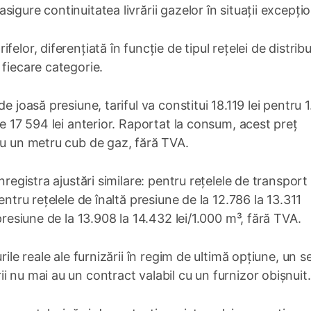
igure continuitatea livrării gazelor în situații excepțio
elor, diferențiată în funcție de tipul rețelei de distribu
 fiecare categorie.
e joasă presiune, tariful va constitui 18.119 lei pentru 
de 17 594 lei anterior. Raportat la consum, acest preț
ru un metru cub de gaz, fără TVA.
registra ajustări similare: pentru rețelele de transport 
entru rețelele de înaltă presiune de la 12.786 la 13.311
presiune de la 13.908 la 14.432 lei/1.000 m³, fără TVA.
ile reale ale furnizării în regim de ultimă opțiune, un s
 nu mai au un contract valabil cu un furnizor obișnuit.