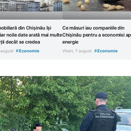
mobiliară din Chișinău își
Ce măsuri iau companiile din
 iar noile date arată mai multe
Chișinău pentru a economisi ap
ții decât se credea
energie
#
#
7 august
Economie
Vineri, 7 august
Economie