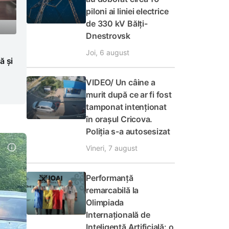
piloni ai liniei electrice
de 330 kV Bălți-
Dnestrovsk
Joi, 6 august
ă și
VIDEO/ Un câine a
murit după ce ar fi fost
tamponat intenționat
în orașul Cricova.
Poliția s-a autosesizat
Vineri, 7 august
Performanță
remarcabilă la
Olimpiada
Internațională de
Inteligență Artificială: o