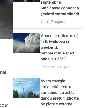
septembrie.
Sindicatele convoacă
ședință extraordinară
Vineri, 7 august
Vreme mai răcoroasă
în R: Moldova în
weekend:
temperaturile scad
până la +26°C
Sâmbătă, 8 august
mai,
Avem energie
suficientă pentru
consumul de astăzi,
dar cu prețuri ridicate
pe piețele externe
 doar