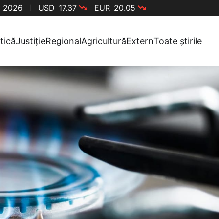
, 2026
USD
17.37
EUR
20.05
itică
Justiție
Regional
Agricultură
Extern
Toate știrile