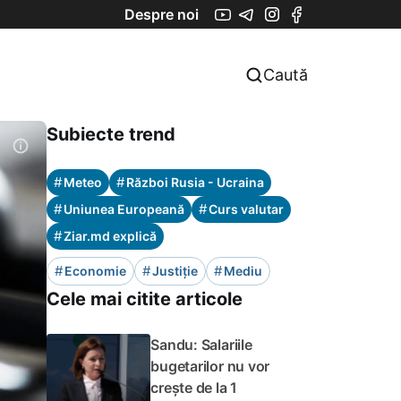
Despre noi
Caută
Subiecte trend
#
#
Meteo
Război Rusia - Ucraina
#
#
Uniunea Europeană
Curs valutar
#
Ziar.md explică
#
#
#
Economie
Justiție
Mediu
Cele mai citite articole
Sandu: Salariile
bugetarilor nu vor
crește de la 1