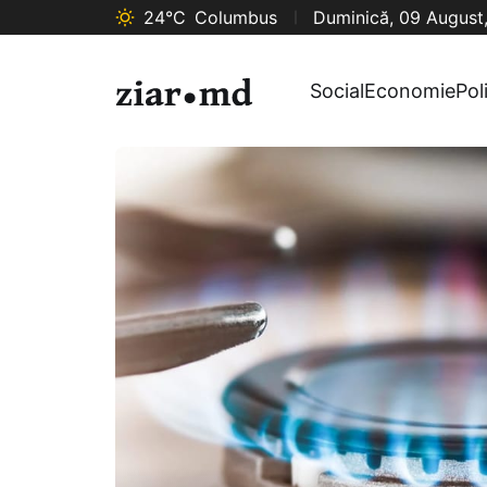
24°C
Columbus
Duminică, 09 August
Social
Economie
Pol