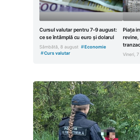
Cursul valutar pentru 7-9 august:
Piața i
ce se întâmplă cu euro și dolarul
revine,
tranzac
#
Sâmbătă, 8 august
Economie
#
Curs valutar
Vineri, 