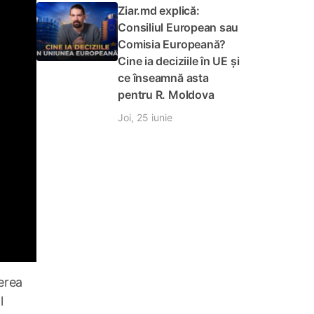
Ziar.md explică:
Consiliul European sau
Comisia Europeană?
Cine ia deciziile în UE și
ce înseamnă asta
pentru R. Moldova
Joi, 25 iunie
cerea
l