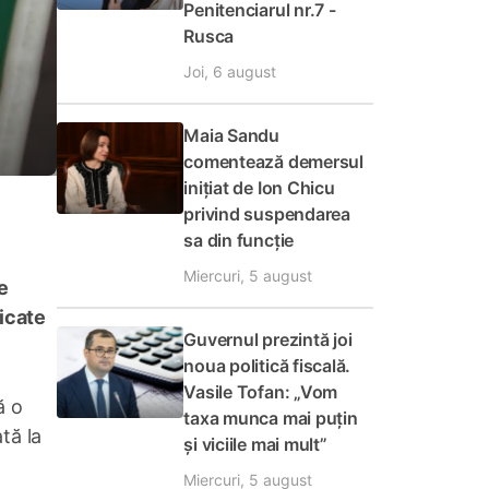
Penitenciarul nr.7 -
Rusca
Joi, 6 august
Maia Sandu
comentează demersul
inițiat de Ion Chicu
privind suspendarea
sa din funcție
Miercuri, 5 august
e
licate
Guvernul prezintă joi
noua politică fiscală.
Vasile Tofan: „Vom
ă o
taxa munca mai puțin
tă la
și viciile mai mult”
Miercuri, 5 august