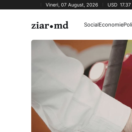
Vineri, 07 August, 2026
USD
17.37
Social
Economie
Pol