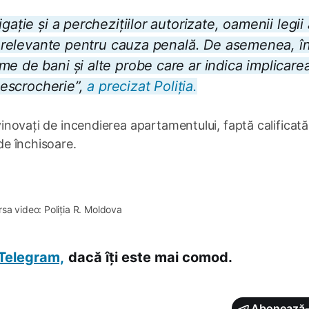
gație și a perchezițiilor autorizate, oamenii legii
ri relevante pentru cauza penală. De asemenea, î
e de bani și alte probe care ar indica implicare
e escrocherie”,
a precizat Poliția.
 vinovați de incendierea apartamentului, faptă calificat
 de închisoare.
1×
rsa video: Poliția R. Moldova
Telegram,
dacă îți este mai comod.
Abonează-