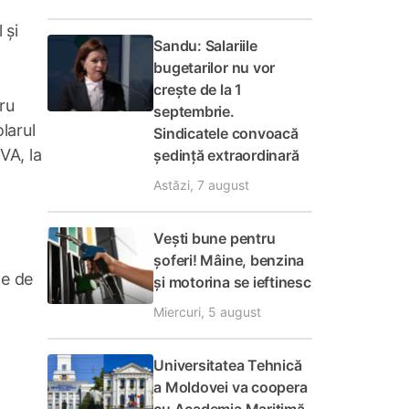
 și
Sandu: Salariile
bugetarilor nu vor
crește de la 1
ru
septembrie.
olarul
Sindicatele convoacă
VA, la
ședință extraordinară
Astăzi, 7 august
Vești bune pentru
șoferi! Mâine, benzina
le de
și motorina se ieftinesc
Miercuri, 5 august
Universitatea Tehnică
a Moldovei va coopera