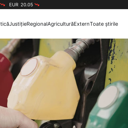
EUR
20.05
itică
Justiție
Regional
Agricultură
Extern
Toate știrile