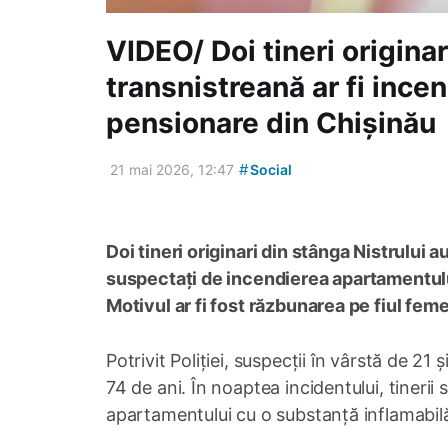
VIDEO/ Doi tineri origina
transnistreană ar fi ince
pensionare din Chișinău
#
21 mai 2026, 12:47
Social
Doi tineri originari din stânga Nistrului a
suspectați de incendierea apartamentului
Motivul ar fi fost răzbunarea pe fiul femei
Potrivit Poliției, suspecții în vârstă de 21 
74 de ani. În noaptea incidentului, tinerii s
apartamentului cu o substanță inflamabilă,