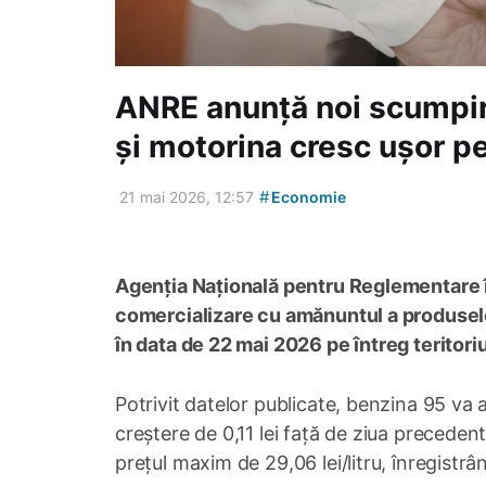
ANRE anunță noi scumpiri
și motorina cresc ușor p
#
21 mai 2026, 12:57
Economie
Agenția Națională pentru Reglementare î
comercializare cu amănuntul a produselor 
în data de 22 mai 2026 pe întreg teritori
Potrivit datelor publicate, benzina 95 va 
creștere de 0,11 lei față de ziua preceden
prețul maxim de 29,06 lei/litru, înregistrâ