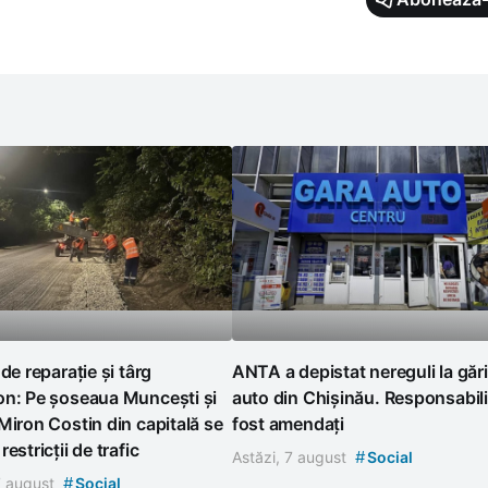
 de reparație și târg
ANTA a depistat nereguli la gări
on: Pe șoseaua Muncești și
auto din Chișinău. Responsabili
Miron Costin din capitală se
fost amendați
estricții de trafic
#
Astăzi, 7 august
Social
#
7 august
Social