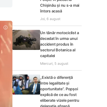
Chișinău și nu s-a mai
întors acasă
Joi, 6 august
Un tânăr motociclist a
decedat în urma unui
accident produs în
sectorul Botanica al
capitalei
Miercuri, 5 august
„Există o diferență
între legalitate și
oportunitate”. Popșoi
explică de ce au fost
eliberate vizele pentru
delegația afgană