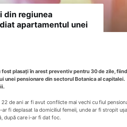
ri din regiunea
ndiat apartamentul unei
u fost plasați în arest preventiv pentru 30 de zile, fiin
 unei pensionare din sectorul Botanica al capitalei.
i.
și 22 de ani ar fi avut conflicte mai vechi cu fiul pension
-ar fi deplasat la domiciliul femeii, unde ar fi stropit uș
 după care i-ar fi dat foc.