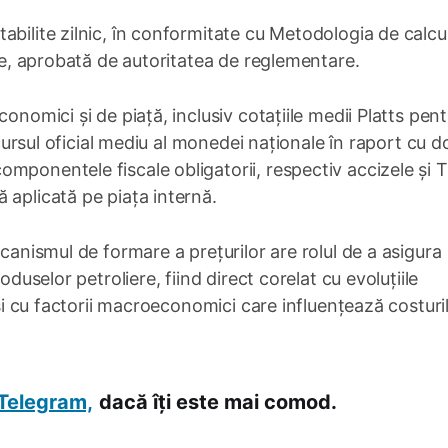
bilite zilnic, în conformitate cu Metodologia de calcul
ere, aprobată de autoritatea de reglementare.
onomici și de piață, inclusiv cotațiile medii Platts pent
 cursul oficial mediu al monedei naționale în raport cu d
mponentele fiscale obligatorii, respectiv accizele și T
 aplicată pe piața internă.
ecanismul de formare a prețurilor are rolul de a asigura
oduselor petroliere, fiind direct corelat cu evoluțiile
 și cu factorii macroeconomici care influențează costuri
Telegram,
dacă îți este mai comod.