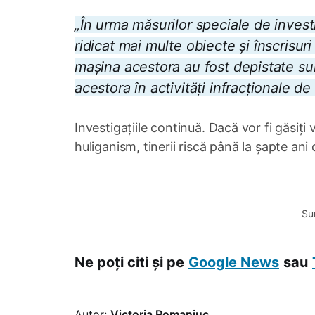
„În urma măsurilor speciale de investi
ridicat mai multe obiecte și înscrisu
mașina acestora au fost depistate sum
acestora în activități infracționale d
Investigațiile continuă. Dacă vor fi găsiți
huliganism, tinerii riscă până la șapte ani
0:00
/
0:56
Su
Ne poți citi și pe
Google News
sau
Autor:
Victoria Romaniuc