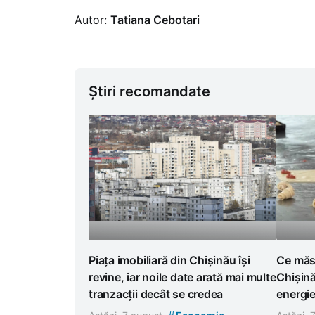
Autor:
Tatiana Cebotari
Știri recomandate
Piața imobiliară din Chișinău își
Ce măsu
revine, iar noile date arată mai multe
Chișină
tranzacții decât se credea
energi