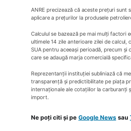
ANRE precizează că aceste prețuri sunt sta
aplicare a prețurilor la produsele petroli
Calculul se bazează pe mai mulți factori ec
ultimele 14 zile anterioare zilei de calcul,
SUA pentru aceeași perioadă, precum și co
care se adaugă marja comercială specifică
Reprezentanții instituției subliniază că m
transparență și predictibilitate pe piața pr
internaționale ale cotațiilor la carburanți
import.
Ne poți citi și pe
Google News
sau