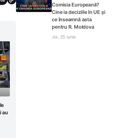
Comisia Europeană?
Cine ia deciziile în UE și
ce înseamnă asta
pentru R. Moldova
Joi, 25 iunie
le
i au