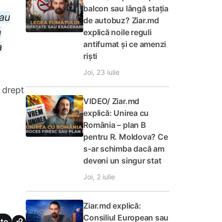
balcon sau lângă stația
 au
de autobuz? Ziar.md
n
explică noile reguli
antifumat și ce amenzi
a
riști
Joi, 23 iulie
ă drept
VIDEO/ Ziar.md
explică: Unirea cu
România – plan B
pentru R. Moldova? Ce
s-ar schimba dacă am
deveni un singur stat
Joi, 2 iulie
Ziar.md explică:
Consiliul European sau
te