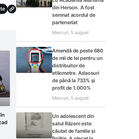
cu Academia Maritimă
din Herson. A fost
te
semnat acordul de
parteneriat
Miercuri, 5 august
Amendă de peste 680
de mii de lei pentru un
distribuitor de
etilometre. Adaosuri
de până la 733% și
profit de 1.000%
Miercuri, 5 august
 în
Un adolescent din
cad
satul Răzeni este
căutat de familie și
Poliție. A plecat la