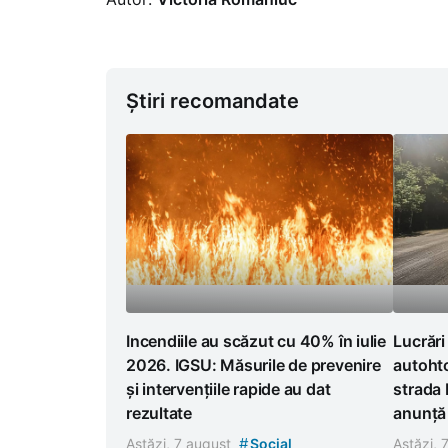
Știri recomandate
Incendiile au scăzut cu 40% în iulie
Lucrări
2026. IGSU: Măsurile de prevenire
autoht
și intervențiile rapide au dat
strada 
rezultate
anunță r
#
Astăzi, 7 august
Social
Astăzi, 