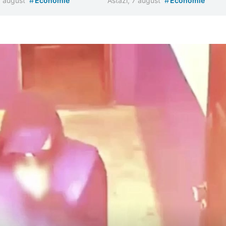
#
#
7 august
Economie
Astăzi, 7 august
Economie