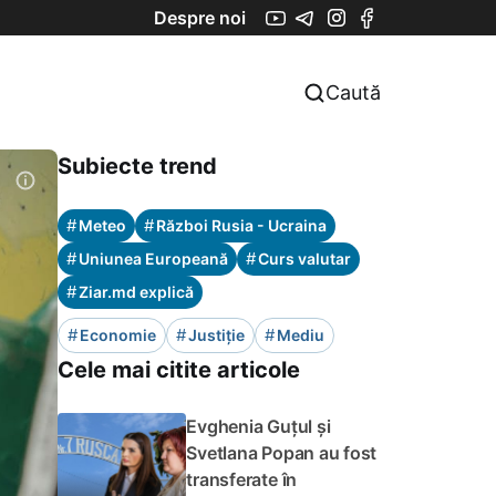
Despre noi
Caută
Subiecte trend
#
#
Meteo
Război Rusia - Ucraina
#
#
Uniunea Europeană
Curs valutar
#
Ziar.md explică
#
#
#
Economie
Justiție
Mediu
Cele mai citite articole
Evghenia Guțul și
Svetlana Popan au fost
transferate în