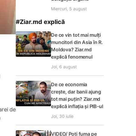
Miercuri, 5 august
#Ziar.md explică
De ce vin tot mai mulți
muncitori din Asia în R.
Moldova? Ziar.md
explică fenomenul
Joi, 6 august
d
De ce economia
crește, dar banii ajung
tot mai puțin? Ziar.md
explică inflația și PIB-ul
arei de
Joi, 30 iulie
a
VIDEO/ Poți fuma pe