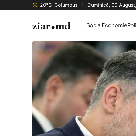
20°C
Columbus
Duminică, 09 August
Social
Economie
Pol