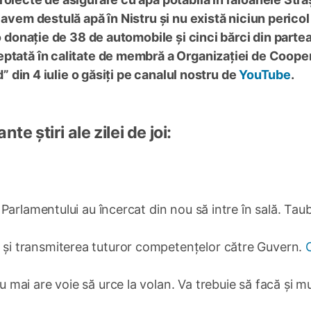
 avem destulă apă în Nistru și nu există niciun pericol
 o donație de 38 de automobile și cinci bărci din parte
eptată în calitate de membră a Organizației de Coope
d” din 4 iulie o găsiți pe canalul nostru de
YouTube
.
e știri ale zilei de joi:
le Parlamentului au încercat din nou să intre în sală. Tau
E și transmiterea tuturor competențelor către Guvern.
nu mai are voie să urce la volan. Va trebuie să facă și 