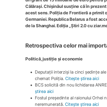
Călărași. Chișinăul susține că în prezent
acest sens. Poliția de Frontieră a primit
Germaniei. Republica Belarus a fost acc
de la Shanghai. Ediția „Știri 2.0 cu ziar.m
Retrospectiva celor mai important
Politică, justiție și economie
Deputații interziși la cinci ședințe a
chemat Poliția.
Citește știrea aici
BCS solicită din nou lichidarea ANR
știrea aici
Fostul președinte al raionului Orhei 
neremunerată.
Citește știrea aici