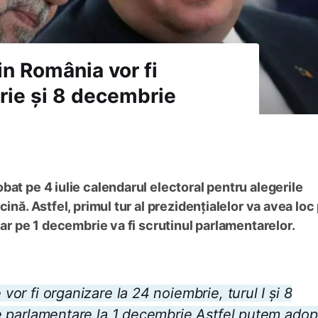
in România vor fi
rie și 8 decembrie
bat pe 4 iulie calendarul electoral pentru alegerile
ină. Astfel, primul tur al prezidențialelor va avea loc
iar pe 1 decembrie va fi scrutinul parlamentarelor.
 vor fi organizare la 24 noiembrie, turul I și 8
rile parlamentare la 1 decembrie Astfel putem adop