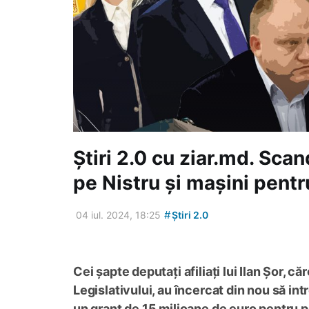
Știri 2.0 cu ziar.md. Scan
pe Nistru și mașini pentru
#
04 iul. 2024, 18:25
Știri 2.0
Cei șapte deputați afiliați lui Ilan Șor, că
Legislativului, au încercat din nou să in
un grant de 15 milioane de euro pentru pr