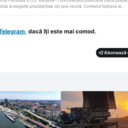
inta Partidului S.O.S. România - controversata politiciană Diana Șoșoa
ida la alegerile prezidențiale din țara vecină. Comitetul Naţional al
unii a luat o decizie în acest sens în cadrul ședinței din 24 iunie, care a
 Poiana Braşov. „Comitetul Naţional al Partidulu…
Telegram,
dacă îți este mai comod.
Abonează-