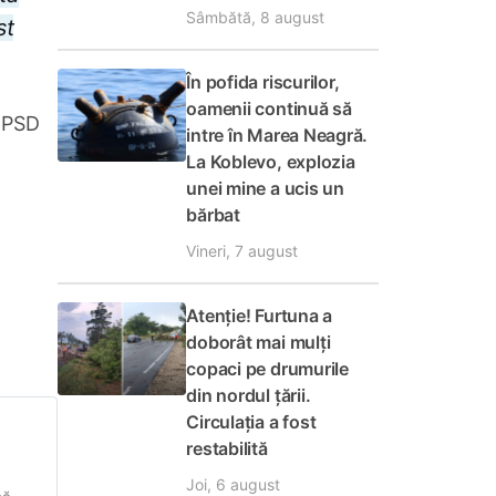
Sâmbătă, 8 august
st
În pofida riscurilor,
oamenii continuă să
e PSD
intre în Marea Neagră.
La Koblevo, explozia
unei mine a ucis un
bărbat
Vineri, 7 august
Atenție! Furtuna a
doborât mai mulți
copaci pe drumurile
din nordul țării.
Circulația a fost
restabilită
Joi, 6 august