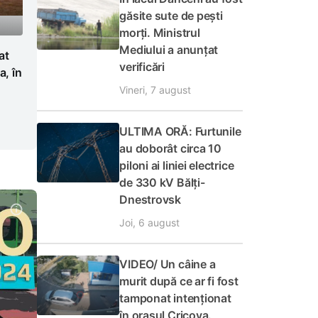
găsite sute de pești
morți. Ministrul
Mediului a anunțat
at
verificări
a, în
Vineri, 7 august
ULTIMA ORĂ: Furtunile
au doborât circa 10
piloni ai liniei electrice
de 330 kV Bălți-
Dnestrovsk
Joi, 6 august
VIDEO/ Un câine a
murit după ce ar fi fost
tamponat intenționat
în orașul Cricova.