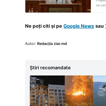
Președ
va cand
formați
loc la
Ne poți citi și pe
Google News
sau
Autor:
Redacția ziar.md
Știri recomandate