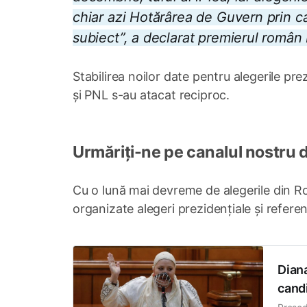
chiar azi Hotărârea de Guvern prin ca
subiect”, a declarat premierul român
Stabilirea noilor date pentru alegerile pr
și PNL s-au atacat reciproc.
Urmăriți-ne pe canalul nostru 
Cu o lună mai devreme de alegerile din R
organizate alegeri prezidențiale și refer
Diana
candi