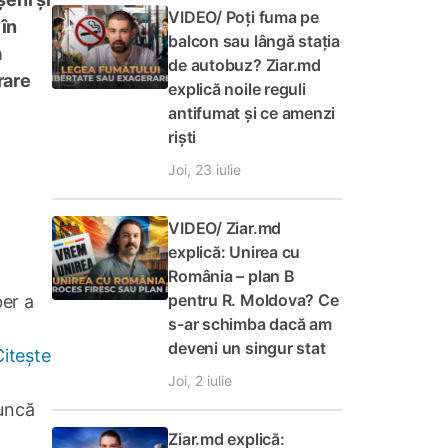
VIDEO/ Poți fuma pe
 în
balcon sau lângă stația
a
de autobuz? Ziar.md
rare
explică noile reguli
antifumat și ce amenzi
riști
Joi, 23 iulie
VIDEO/ Ziar.md
explică: Unirea cu
România – plan B
pentru R. Moldova? Ce
ber a
s-ar schimba dacă am
deveni un singur stat
Citește
Joi, 2 iulie
muncă
Ziar.md explică: