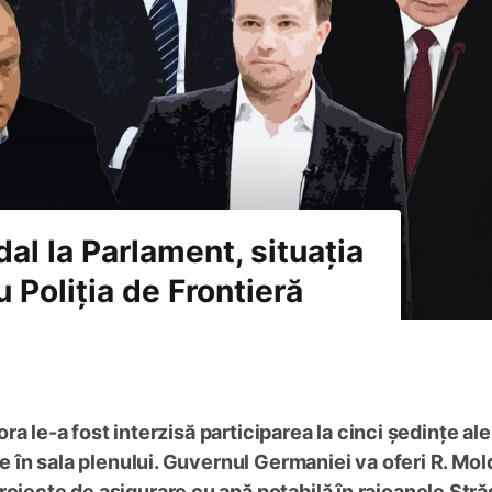
dal la Parlament, situația
 Poliția de Frontieră
rora le-a fost interzisă participarea la cinci ședințe ale
tre în sala plenului. Guvernul Germaniei va oferi R. Mo
oiecte de asigurare cu apă potabilă în raioanele Stră