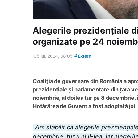
Alegerile prezidențiale d
organizate pe 24 noiemb
#
05 iul. 2024, 08:05
Extern
Coaliția de guvernare din România a apro
prezidențiale și parlamentare din țara vec
noiembrie, al doilea tur pe 8 decembrie, 
Hotărârea de Guvern a fost adoptată joi.
„Am stabilit ca alegerile prezidențiale
decembrie, turul al II-lea, iar alege