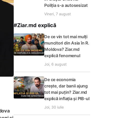
Poliția s-a autosesizat
Vineri, 7 august
#Ziar.md explică
De ce vin tot mai mulți
muncitori din Asia în R.
Moldova? Ziar.md
explică fenomenul
Joi, 6 august
De ce economia
crește, dar banii ajung
tot mai puțin? Ziar.md
explică inflația și PIB-ul
Joi, 30 iulie
ldova
șeni și