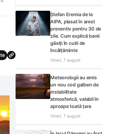
că,
 avut
Ștefan Eremia de la
AIPA, plasat în arest
preventiv pentru 30 de
zile. Cum explică banii
găsiți în cutii de
încălțăminte
te
Vineri, 7 august
Meteorologii au emis
un nou cod galben de
instabilitate
atmosferică, valabil în
aproape toată țara
Vineri, 7 august
În lacul Dănceni au fost