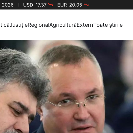
, 2026
USD
17.37
EUR
20.05
itică
Justiție
Regional
Agricultură
Extern
Toate știrile