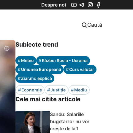
Despre noi
Caută
Subiecte trend
#
#
Meteo
Război Rusia - Ucraina
#
#
Uniunea Europeană
Curs valutar
#
Ziar.md explică
#
#
#
Economie
Justiție
Mediu
Cele mai citite articole
Sandu: Salariile
bugetarilor nu vor
crește de la 1