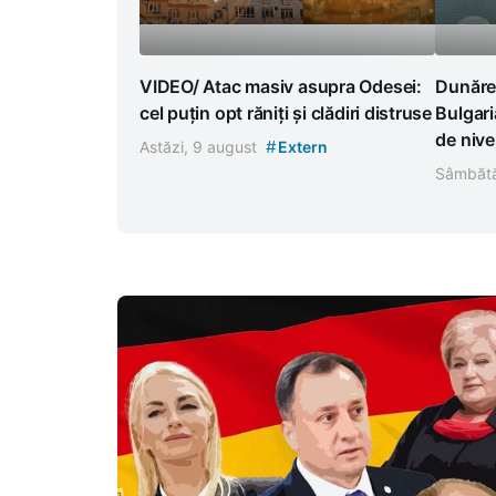
VIDEO/ Atac masiv asupra Odesei:
Dunăre
cel puțin opt răniți și clădiri distruse
Bulgari
de nive
#
Astăzi, 9 august
Extern
Sâmbătă