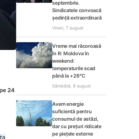
septembrie.
Sindicatele convoacă
ședință extraordinară
Vineri, 7 august
Vreme mai răcoroasă
în R: Moldova în
weekend:
temperaturile scad
până la +26°C
Sâmbătă, 8 august
 pe 24
Avem energie
suficientă pentru
consumul de astăzi,
dar cu prețuri ridicate
pe piețele externe
ta