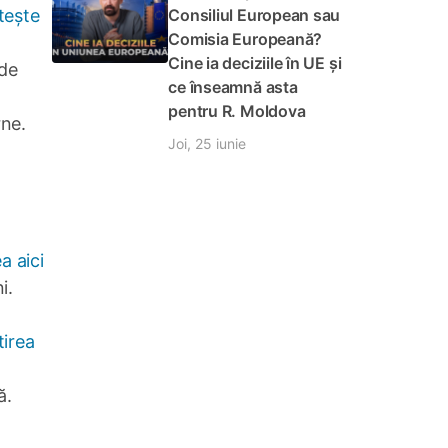
tește
Consiliul European sau
Comisia Europeană?
Cine ia deciziile în UE și
 de
ce înseamnă asta
pentru R. Moldova
rne.
Joi, 25 iunie
a aici
i.
tirea
ă.