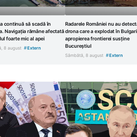
a continuă să scadă în
Radarele României nu au detect
a. Navigația rămâne afectată
drona care a explodat în Bulgari
lul foarte mic al apei
apropierea frontierei susține
Bucureștiul
#
, 8 august
Extern
#
Sâmbătă, 8 august
Extern