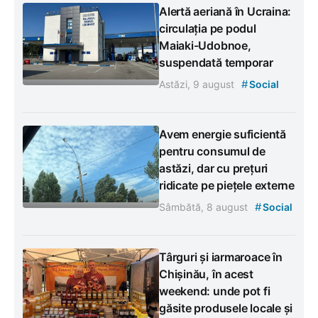
Alertă aeriană în Ucraina:
circulația pe podul
Maiaki-Udobnoe,
suspendată temporar
#
Astăzi, 9 august
Social
Avem energie suficientă
pentru consumul de
astăzi, dar cu prețuri
ridicate pe piețele externe
#
Sâmbătă, 8 august
Social
Târguri și iarmaroace în
Chișinău, în acest
weekend: unde pot fi
găsite produsele locale și