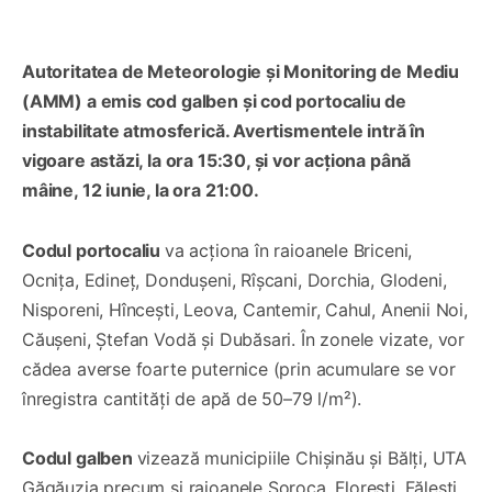
Autoritatea de Meteorologie și Monitoring de Mediu
(AMM) a emis cod galben și cod portocaliu de
instabilitate atmosferică. Avertismentele intră în
vigoare astăzi, la ora 15:30, și vor acționa până
mâine, 12 iunie, la ora 21:00.
Codul portocaliu
va acționa în raioanele Briceni,
Ocnița, Edineț, Dondușeni, Rîșcani, Dorchia, Glodeni,
Nisporeni, Hîncești, Leova, Cantemir, Cahul, Anenii Noi,
Căușeni, Ștefan Vodă și Dubăsari. În zonele vizate, vor
cădea averse foarte puternice (prin acumulare se vor
înregistra cantități de apă de 50–79 l/m²).
Codul galben
vizează municipiile Chișinău și Bălți, UTA
Găgăuzia precum și raioanele Soroca, Florești, Fălești,