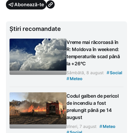
Abonează-te
Știri recomandate
Vreme mai răcoroasă în
R: Moldova în weekend:
temperaturile scad până
la +26°C
#
Sâmbătă, 8 august
Social
#
Meteo
Codul galben de pericol
de incendiu a fost
prelungit până pe 14
august
#
Vineri, 7 august
Meteo
#
Social