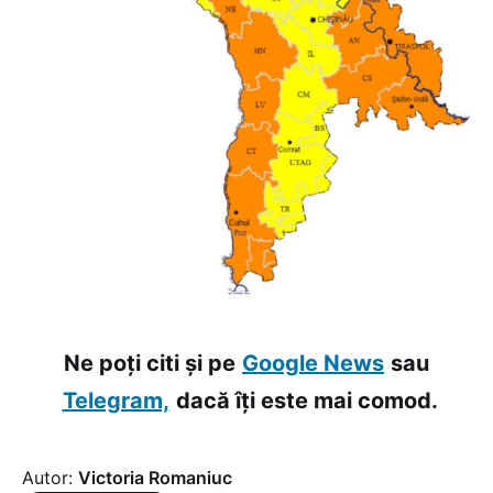
Ne poți citi și pe
Google News
sau
Telegram,
dacă îți este mai comod.
Autor:
Victoria Romaniuc