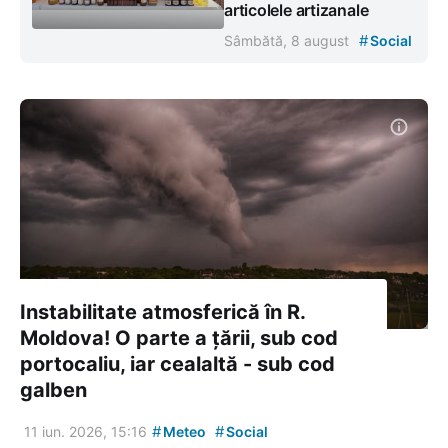
articolele artizanale
#
Sâmbătă, 8 august
Social
Instabilitate atmosferică în R.
Moldova! O parte a țării, sub cod
portocaliu, iar cealaltă - sub cod
galben
#
#
11 iun. 2026, 15:16
Meteo
Social