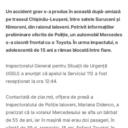
Un accident grav s-a produs în această după-amiază
pe traseul Chișinău-Leușeni, între satele Suruceni și
Nimoreni, din raionul Ialoveni. Potrivit informațiilor
preliminare oferite de Poliție, un automobil Mercedes
s-a ciocnit frontal cu o Toyota. În urma impactului, o
adolescentă de 15 ani a rămas blocată între fiare.
Inspectoratul General pentru Situații de Urgență
(IGSU) a anunțat că apelul la Serviciul 112 a fost
recepționat la ora 12:44.
Contactată de ziar.md, ofițera de presă a
Inspectoratului de Poliție Ialoveni, Mariana Didenco, a
precizat că la volanul Mercedesului se afla un bărbat
de 55 de ani, iar în mașină mai erau doi pasageri, în
vârstă de 39 și, respectiv, 15 ani. Șoferul Toyotei, în