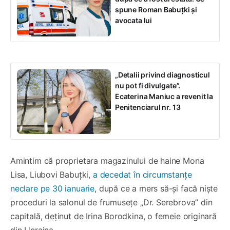
spune Roman Babuțki și
avocata lui
„Detalii privind diagnosticul
nu pot fi divulgate”.
Ecaterina Maniuc a revenit la
Penitenciarul nr. 13
Amintim că proprietara magazinului de haine Mona
Lisa, Liubovi Babuțki,
a decedat în circumstanțe
neclare pe 30 ianuarie
, după ce a mers să-și facă niște
proceduri la salonul de frumusețe „Dr. Serebrova” din
capitală, deținut de Irina Borodkina, o femeie originară