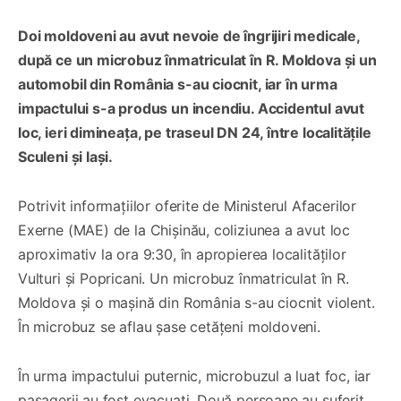
Doi moldoveni au avut nevoie de îngrijiri medicale,
după ce un microbuz înmatriculat în R. Moldova şi un
automobil din România s-au ciocnit, iar în urma
impactului s-a produs un incendiu. Accidentul avut
loc, ieri dimineața, pe traseul DN 24, între localitățile
Sculeni și Iași.
Potrivit informațiilor oferite de Ministerul Afacerilor
Exerne (MAE) de la Chișinău, coliziunea a avut loc
aproximativ la ora 9:30, în apropierea localităților
Vulturi și Popricani. Un microbuz înmatriculat în R.
Moldova şi o mașină din România s-au ciocnit violent.
În microbuz se aflau șase cetățeni moldoveni.
În urma impactului puternic, microbuzul a luat foc, iar
pasagerii au fost evacuați. Două persoane au suferit