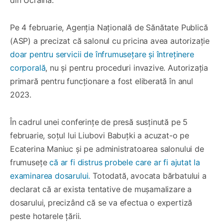
din Ucraina.
Pe 4 februarie, Agenția Națională de Sănătate Publică
(ASP) a precizat că salonul cu pricina avea autorizație
doar pentru servicii de înfrumusețare și întreținere
corporală
, nu și pentru proceduri invazive. Autorizația
primară pentru funcționare a fost eliberată în anul
2023.
În cadrul unei conferințe de presă susținută pe 5
februarie, soțul lui Liubovi Babuțki a acuzat-o pe
Ecaterina Maniuc și pe administratoarea salonului de
frumusețe
că ar fi distrus probele care ar fi ajutat la
examinarea dosarului.
Totodată, avocata bărbatului a
declarat că ar exista tentative de mușamalizare a
dosarului, precizând că se va efectua o expertiză
peste hotarele țării.