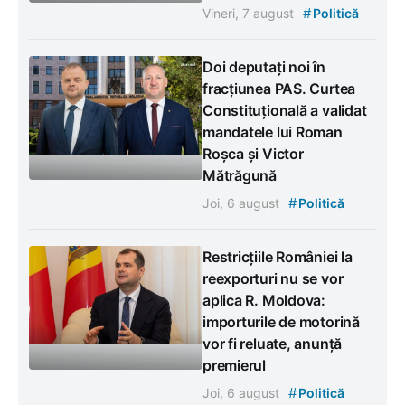
#
Vineri, 7 august
Politică
Doi deputați noi în
fracțiunea PAS. Curtea
Constituțională a validat
mandatele lui Roman
Roșca și Victor
Mătrăgună
#
Joi, 6 august
Politică
Restricțiile României la
reexporturi nu se vor
aplica R. Moldova:
importurile de motorină
vor fi reluate, anunță
premierul
#
Joi, 6 august
Politică