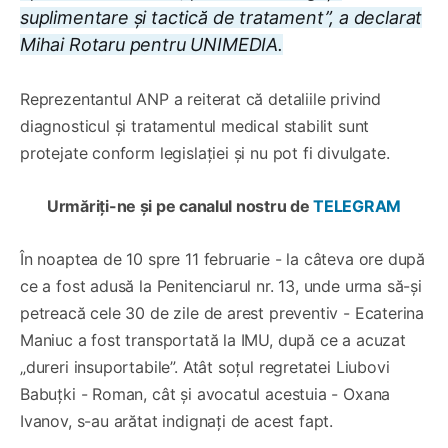
suplimentare și tactică de tratament”, a declarat
Mihai Rotaru pentru UNIMEDIA.
Reprezentantul ANP a reiterat că detaliile privind
diagnosticul și tratamentul medical stabilit sunt
protejate conform legislației și nu pot fi divulgate.
Urmăriți-ne și pe canalul nostru de
TELEGRAM
În noaptea de 10 spre 11 februarie - la câteva ore după
ce a fost adusă la Penitenciarul nr. 13, unde urma să-și
petreacă cele 30 de zile de arest preventiv - Ecaterina
Maniuc a fost transportată la IMU, după ce a acuzat
„dureri insuportabile”. Atât soțul regretatei Liubovi
Babuțki - Roman, cât și avocatul acestuia - Oxana
Ivanov, s-au arătat indignați de acest fapt.