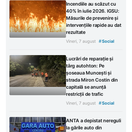
Incendiile au scăzut cu
40% în iulie 2026. IGSU:
Măsurile de prevenire și
intervențiile rapide au dat
rezultate
#
Vineri, 7 august
Social
Lucrări de reparație și
târg autohton: Pe
șoseaua Muncești și
strada Miron Costin din
capitală se anunță
restricții de trafic
#
Vineri, 7 august
Social
ANTA a depistat nereguli
la gările auto din