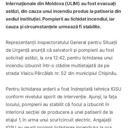
Internaționale din Moldova (ULIM) au fost evacuați
astăzi, din cauza unui incendiu produs la patiseria din
sediul instituției. Pompierii au lichidat incendiul, iar
cauza și circumstanțele urmează fi stabilite.
Reprezentanții Inspectoratului General pentru Situații
de Urgență anunță că salvatorii și pompierii au fost
solicitați astăzi, la ora 12:42, pentru lichidarea unui
incendiu izbucnit într-o clădire multietajată de pe
strada Vlaicu Pârcălab nr. 52 din municipiul Chișinău.
Pentru lichidarea arderii a fost îndreptată tehnica IGSU
conform nivelului sporit de intervenție. Ajunși, la fața
locului, pompierii au stabilit că focul a izbucnit în
interiorul secției de producere a unei patiserii de la
etajul 1, în urma unui scurtcircuit electric. Angajații
IGSU au reușit prompt lichidarea incendiului la ora