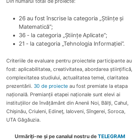
Din numărul total de proiecte:
26 au fost înscrise la categoria „Științe și
Matematică”;
36 - la categoria „Științe Aplicate”;
21 - la categoria „Tehnologia Informației”.
Criteriile de evaluare pentru proiectele participante au
fost: aplicabilitatea, creativitatea, abordarea științifică,
complexitatea studiului, actualitatea temei, claritatea
prezentării.
30 de proiecte
au fost premiate la etapa
națională. Premianții etapei naționale sunt elevi ai
instituțiilor de învățământ din Anenii Noi, Bălți, Cahul,
Chișinău, Criuleni, Edineț, Ialoveni, Sîngerei, Soroca,
UTA Găgăuzia.
Urmăriți-ne și pe canalul nostru de
TELEGRAM