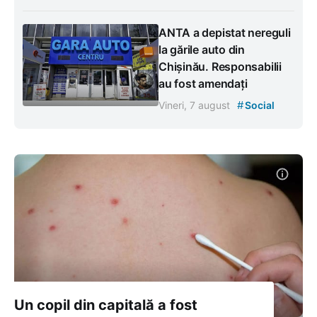
ANTA a depistat nereguli
la gările auto din
Chișinău. Responsabilii
au fost amendați
#
Vineri, 7 august
Social
Un copil din capitală a fost