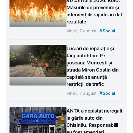
40% în iulie 2026. IGSU:
Măsurile de prevenire și
intervențiile rapide au dat
rezultate
#
Vineri, 7 august
Social
Lucrări de reparație și
târg autohton: Pe
șoseaua Muncești și
strada Miron Costin din
capitală se anunță
restricții de trafic
#
Vineri, 7 august
Social
ANTA a depistat nereguli
la gările auto din
Chișinău. Responsabilii
au fost amendați