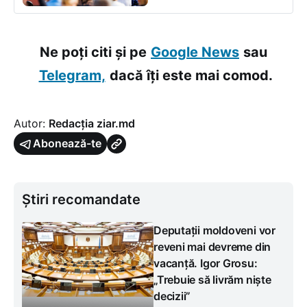
Ne poți citi și pe
Google News
sau
Telegram,
dacă îți este mai comod.
Autor:
Redacția ziar.md
Abonează-te
Știri recomandate
Deputații moldoveni vor
reveni mai devreme din
vacanță. Igor Grosu:
„Trebuie să livrăm niște
decizii”