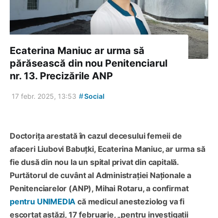
Ecaterina Maniuc ar urma să
părăsească din nou Penitenciarul
nr. 13. Precizările ANP
#
17 febr. 2025, 13:53
Social
Doctorița arestată în cazul decesului femeii de
afaceri Liubovi Babuțki, Ecaterina Maniuc, ar urma să
fie dusă din nou la un spital privat din capitală.
Purtătorul de cuvânt al Administrației Naționale a
Penitenciarelor (ANP), Mihai Rotaru, a confirmat
pentru UNIMEDIA
că medicul anesteziolog va fi
escortat astăzi, 17 februarie, „pentru investigații