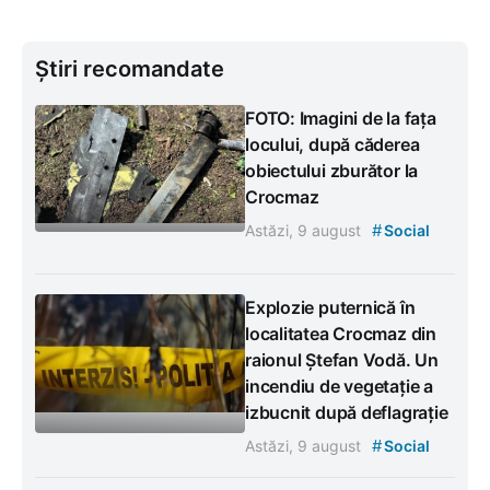
Știri recomandate
FOTO: Imagini de la fața
locului, după căderea
obiectului zburător la
Crocmaz
#
Astăzi, 9 august
Social
Explozie puternică în
localitatea Crocmaz din
raionul Ștefan Vodă. Un
incendiu de vegetație a
izbucnit după deflagrație
#
Astăzi, 9 august
Social