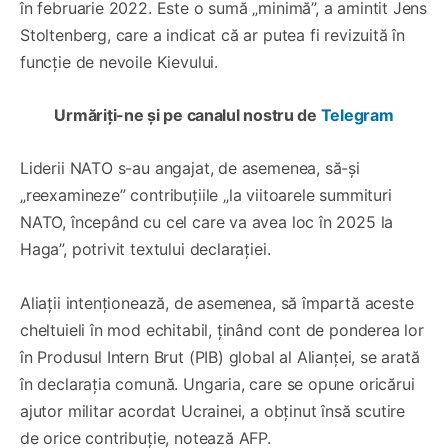
în februarie 2022. Este o sumă „minimă”, a amintit Jens
Stoltenberg, care a indicat că ar putea fi revizuită în
funcție de nevoile Kievului.
Urmăriți-ne și pe canalul nostru de
Telegram
Liderii NATO s-au angajat, de asemenea, să-şi
„reexamineze” contribuțiile „la viitoarele summituri
NATO, începând cu cel care va avea loc în 2025 la
Haga”, potrivit textului declarației.
Aliații intenționează, de asemenea, să împartă aceste
cheltuieli în mod echitabil, ținând cont de ponderea lor
în Produsul Intern Brut (PIB) global al Alianței, se arată
în declarația comună. Ungaria, care se opune oricărui
ajutor militar acordat Ucrainei, a obținut însă scutire
de orice contribuție, notează AFP.