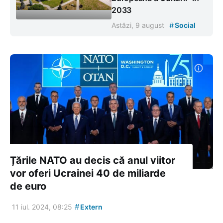
2033
#
Astăzi, 9 august
Social
Țările NATO au decis că anul viitor
vor oferi Ucrainei 40 de miliarde
de euro
#
11 iul. 2024, 08:25
Extern