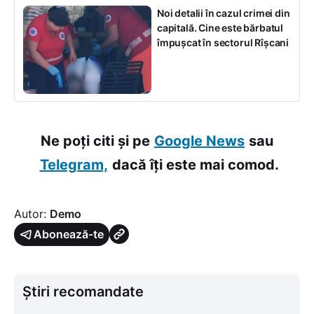
Noi detalii în cazul crimei din
capitală. Cine este bărbatul
împușcat în sectorul Rîșcani
Ne poți citi și pe
Google News
sau
Telegram,
dacă îți este mai comod.
Autor:
Demo
Abonează-te
Știri recomandate