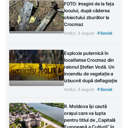
FOTO: Imagini de la fața
locului, după căderea
obiectului zburător la
Crocmaz
#
Astăzi, 9 august
Social
Explozie puternică în
localitatea Crocmaz din
raionul Ștefan Vodă. Un
incendiu de vegetație a
izbucnit după deflagrație
#
Astăzi, 9 august
Social
R. Moldova își caută
orașul care va lupta
pentru titlul de „Capitală
Europeană a Culturii” în