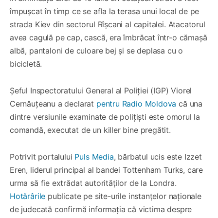
împușcat în timp ce se afla la terasa unui local de pe
strada Kiev din sectorul Rîșcani al capitalei. Atacatorul
avea cagulă pe cap, cască, era îmbrăcat într-o cămașă
albă, pantaloni de culoare bej și se deplasa cu o
bicicletă.
Șeful Inspectoratului General al Poliției (IGP) Viorel
Cernăuțeanu a declarat
pentru Radio Moldova
că una
dintre versiunile examinate de polițiști este omorul la
comandă, executat de un killer bine pregătit.
Potrivit portalului
Puls Media
, bărbatul ucis este Izzet
Eren, liderul principal al bandei Tottenham Turks, care
urma să fie extrădat autorităților de la Londra.
Hotărârile
publicate pe site-urile instanțelor naționale
de judecată confirmă informația că victima despre