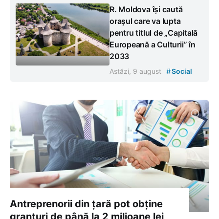
R. Moldova își caută
orașul care va lupta
pentru titlul de „Capitală
Europeană a Culturii” în
2033
#
Astăzi, 9 august
Social
Antreprenorii din țară pot obține
granturi de până la 2 milioane lei,