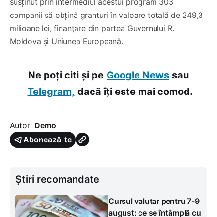
susținut prin intermediul acestui program 303
companii să obțină granturi în valoare totală de 249,3
milioane lei, finanțare din partea Guvernului R.
Moldova și Uniunea Europeană.
Ne poți citi și pe
Google News
sau
Telegram,
dacă îți este mai comod.
Autor:
Demo
Abonează-te
Știri recomandate
Cursul valutar pentru 7-9
august: ce se întâmplă cu