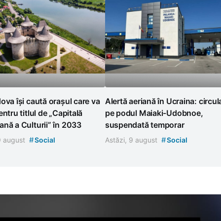
ova își caută orașul care va
Alertă aeriană în Ucraina: circul
entru titlul de „Capitală
pe podul Maiaki-Udobnoe,
nă a Culturii” în 2033
suspendată temporar
#
#
 9 august
Social
Astăzi, 9 august
Social