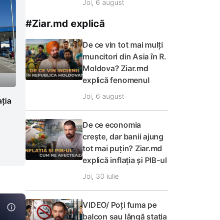
Joi, 6 august
#Ziar.md explică
De ce vin tot mai mulți
muncitori din Asia în R.
Moldova? Ziar.md
explică fenomenul
Joi, 6 august
ația
De ce economia
crește, dar banii ajung
tot mai puțin? Ziar.md
explică inflația și PIB-ul
Joi, 30 iulie
VIDEO/ Poți fuma pe
balcon sau lângă stația