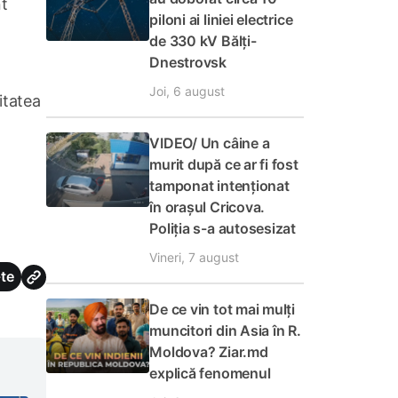
nt
piloni ai liniei electrice
de 330 kV Bălți-
Dnestrovsk
Joi, 6 august
itatea
VIDEO/ Un câine a
murit după ce ar fi fost
tamponat intenționat
în orașul Cricova.
Poliția s-a autosesizat
Vineri, 7 august
te
De ce vin tot mai mulți
muncitori din Asia în R.
Moldova? Ziar.md
explică fenomenul