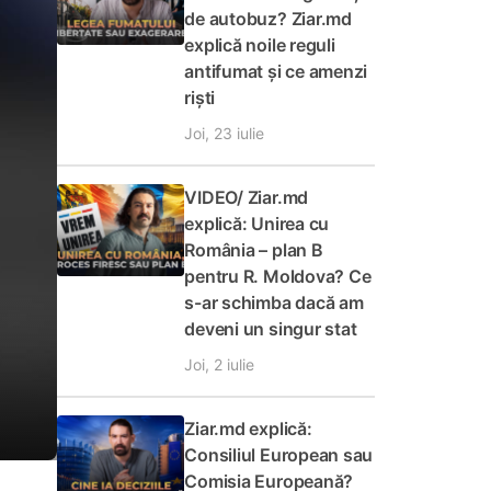
de autobuz? Ziar.md
explică noile reguli
antifumat și ce amenzi
riști
Joi, 23 iulie
VIDEO/ Ziar.md
explică: Unirea cu
România – plan B
pentru R. Moldova? Ce
s-ar schimba dacă am
deveni un singur stat
Joi, 2 iulie
Ziar.md explică:
Consiliul European sau
Comisia Europeană?