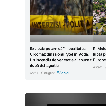
Explozie puternică în localitatea
R. Mold
Crocmaz din raionul Ștefan Vodă.
lupta p
Un incendiu de vegetație a izbucnit
Europea
după deflagrație
Astăzi,
#
Astăzi, 9 august
Social