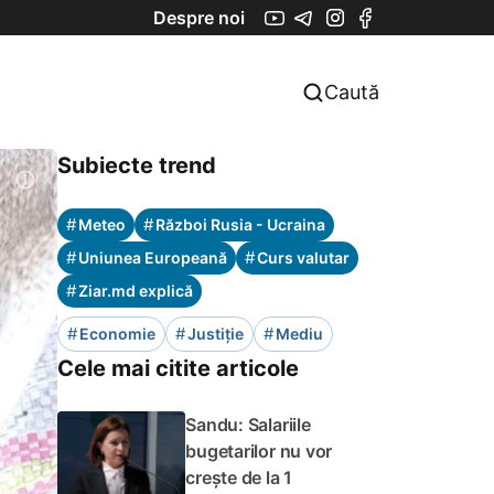
Despre noi
Caută
Subiecte trend
#
#
Meteo
Război Rusia - Ucraina
#
#
Uniunea Europeană
Curs valutar
#
Ziar.md explică
#
#
#
Economie
Justiție
Mediu
Cele mai citite articole
Sandu: Salariile
bugetarilor nu vor
crește de la 1