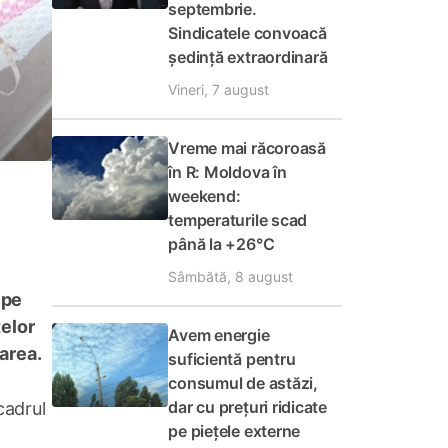
septembrie.
Sindicatele convoacă
ședință extraordinară
Vineri, 7 august
Vreme mai răcoroasă
în R: Moldova în
weekend:
temperaturile scad
până la +26°C
Sâmbătă, 8 august
 pe
telor
Avem energie
area.
suficientă pentru
consumul de astăzi,
dar cu prețuri ridicate
cadrul
pe piețele externe