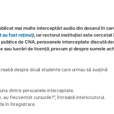
blicat mai multe interceptări audio din dosarul în ca
 au fost reținuț
i, iar rectorul instituției este cercetat 
ute publice de CNA, persoanele interceptate discută d
e sau lucrări de licență, precum și despre sumele ach
întreabă despre două studente care urmau să susțină
na dintre persoanele interceptate.
, au frecventat cursurile?”,
întreabă interlocutorul.
e în înregistrare.