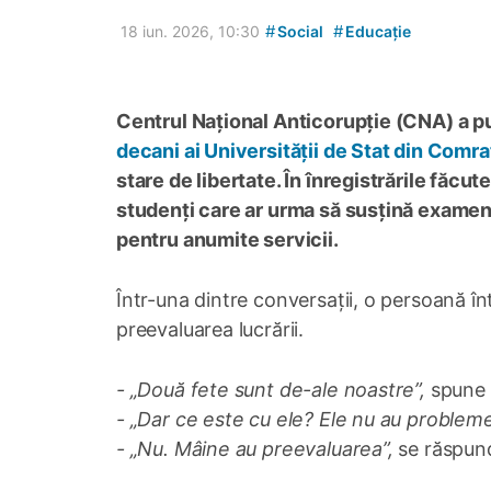
#
#
18 iun. 2026, 10:30
Social
Educație
Centrul Național Anticorupție (CNA) a pu
decani ai Universității de Stat din Comrat
stare de libertate. În înregistrările făc
studenți care ar urma să susțină examen
pentru anumite servicii.
Într-una dintre conversații, o persoană 
preevaluarea lucrării.
- „Două fete sunt de-ale noastre”,
spune u
- „Dar ce este cu ele? Ele nu au probleme
- „Nu. Mâine au preevaluarea”,
se răspund