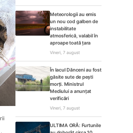
Meteorologii au emis
un nou cod galben de
instabilitate
atmosferică, valabil în
aproape toată țara
Vineri, 7 august
În lacul Dănceni au fost
găsite sute de pești
morți. Ministrul
Mediului a anunțat
verificări
Vineri, 7 august
ii
ULTIMA ORĂ: Furtunile
au doborât circa 10