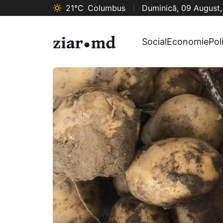
21°C
Columbus
Duminică, 09 August
Social
Economie
Pol