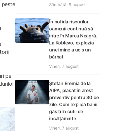
, peste
Sâmbătă, 8 august
În pofida riscurilor,
u
oamenii continuă să
intre în Marea Neagră.
La Koblevo, explozia
a
unei mine a ucis un
orii
bărbat
Vineri, 7 august
ri pe
Ștefan Eremia de la
urilor
AIPA, plasat în arest
preventiv pentru 30 de
zile. Cum explică banii
găsiți în cutii de
încălțăminte
Vineri, 7 august