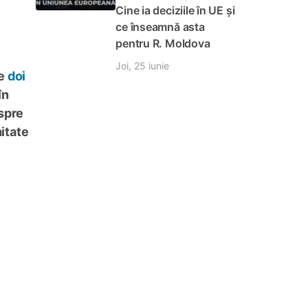
Cine ia deciziile în UE și
ce înseamnă asta
pentru R. Moldova
Joi, 25 iunie
re
doi
în
espre
itate