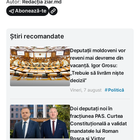
Autor:
Redacția ziar.md
Abonează-te
Știri recomandate
Deputații moldoveni vor
reveni mai devreme din
vacanță. Igor Grosu:
„Trebuie să livrăm niște
decizii”
#
Vineri, 7 august
Politică
Doi deputați noi în
fracțiunea PAS. Curtea
Constituțională a validat
mandatele lui Roman
Roșca și Victor