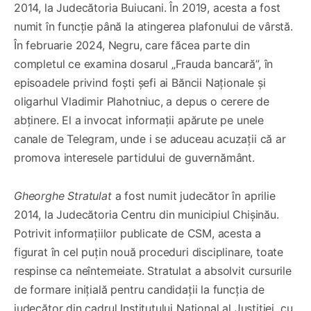
2014, la Judecătoria Buiucani. În 2019, acesta a fost
numit în funcție până la atingerea plafonului de vârstă.
În februarie 2024, Negru, care făcea parte din
completul ce examina dosarul „Frauda bancară”, în
episoadele privind foști șefi ai Băncii Naționale și
oligarhul Vladimir Plahotniuc, a depus o cerere de
abținere. El a invocat informații apărute pe unele
canale de Telegram, unde i se aduceau acuzații că ar
promova interesele partidului de guvernământ.
Gheorghe Stratulat
a fost numit judecător în aprilie
2014, la Judecătoria Centru din municipiul Chișinău.
Potrivit informațiilor publicate de CSM, acesta a
figurat în cel puțin nouă proceduri disciplinare, toate
respinse ca neîntemeiate. Stratulat a absolvit cursurile
de formare inițială pentru candidații la funcția de
judecător din cadrul Institutului Național al Justiției, cu