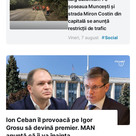
șoseaua Muncești și
strada Miron Costin din
capitală se anunță
restricții de trafic
#
Vineri, 7 august
Social
Ion Ceban îl provoacă pe Igor
Grosu să devină premier. MAN
anunță că îi va înainta