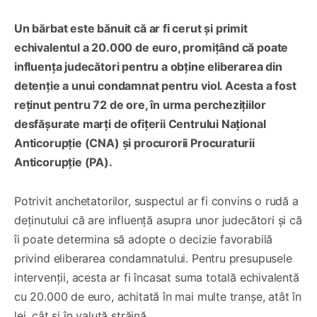
Un bărbat este bănuit că ar fi cerut și primit
echivalentul a 20.000 de euro, promițând că poate
influența judecători pentru a obține eliberarea din
detenție a unui condamnat pentru viol. Acesta a fost
reținut pentru 72 de ore, în urma perchezițiilor
desfășurate marți de ofițerii Centrului Național
Anticorupție (CNA) și procurorii Procuraturii
Anticorupție (PA).
Potrivit anchetatorilor, suspectul ar fi convins o rudă a
deținutului că are influență asupra unor judecători și că
îi poate determina să adopte o decizie favorabilă
privind eliberarea condamnatului. Pentru presupusele
intervenții, acesta ar fi încasat suma totală echivalentă
cu 20.000 de euro, achitată în mai multe tranșe, atât în
lei, cât și în valută străină.