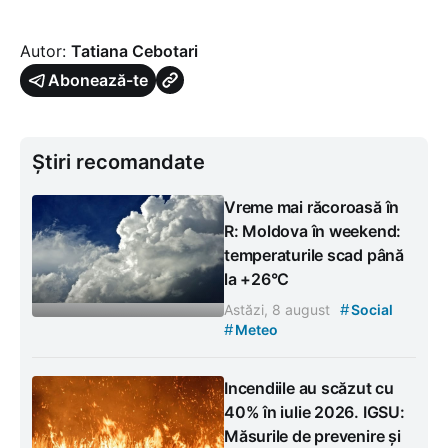
Autor:
Tatiana Cebotari
Abonează-te
Știri recomandate
Vreme mai răcoroasă în
R: Moldova în weekend:
temperaturile scad până
la +26°C
#
Astăzi, 8 august
Social
#
Meteo
Incendiile au scăzut cu
40% în iulie 2026. IGSU:
Măsurile de prevenire și