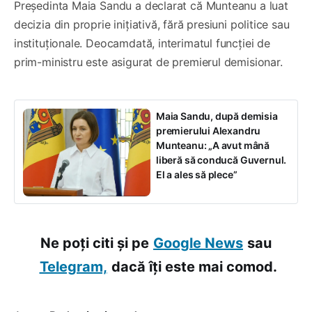
Președinta Maia Sandu a declarat că Munteanu a luat
decizia din proprie inițiativă, fără presiuni politice sau
instituționale. Deocamdată, interimatul funcției de
prim-ministru este asigurat de premierul demisionar.
Maia Sandu, după demisia
premierului Alexandru
Munteanu: „A avut mână
liberă să conducă Guvernul.
El a ales să plece”
Ne poți citi și pe
Google News
sau
Telegram,
dacă îți este mai comod.