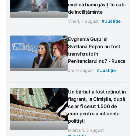
explică banii găsiți în cutii
de încălțăminte
#
Vineri, 7 august
Justiție
Evghenia Guțul și
Svetlana Popan au fost
transferate în
Penitenciarul nr.7 - Rusca
#
Joi, 6 august
Justiție
Un bărbat a fost reținut în
flagrant, la Cimișlia, după
ce ar fi cerut 1.500 de
euro pentru a influența
polițiști
Miercuri, 5 august