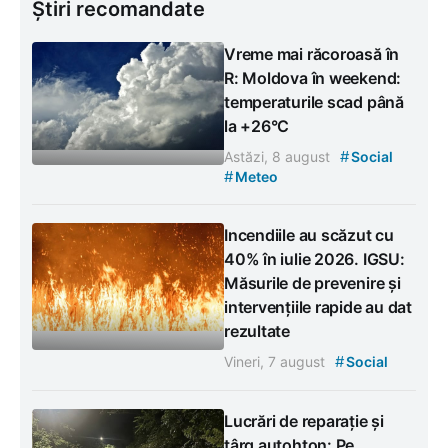
Știri recomandate
Vreme mai răcoroasă în
R: Moldova în weekend:
temperaturile scad până
la +26°C
#
Astăzi, 8 august
Social
#
Meteo
Incendiile au scăzut cu
40% în iulie 2026. IGSU:
Măsurile de prevenire și
intervențiile rapide au dat
rezultate
#
Vineri, 7 august
Social
Lucrări de reparație și
târg autohton: Pe