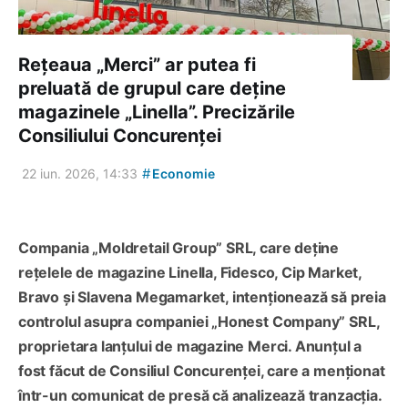
Rețeaua „Merci” ar putea fi
preluată de grupul care deține
magazinele „Linella”. Precizările
Consiliului Concurenței
#
22 iun. 2026, 14:33
Economie
Compania „Moldretail Group” SRL, care deține
rețelele de magazine Linella, Fidesco, Cip Market,
Bravo și Slavena Megamarket, intenționează să preia
controlul asupra companiei „Honest Company” SRL,
proprietara lanțului de magazine Merci. Anunțul a
fost făcut de Consiliul Concurenței, care a menționat
într-un comunicat de presă că analizează tranzacția.