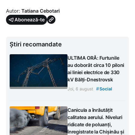
Autor:
Tatiana Cebotari
Abonează-te
Știri recomandate
ULTIMA ORĂ: Furtunile
au doborât circa 10 piloni
ai liniei electrice de 330
kV Bălți-Dnestrovsk
#
Joi, 6 august
Social
Canicula a înrăutățit
calitatea aerului. Niveluri
ridicate de poluanți,
înregistrate la Chișinău și