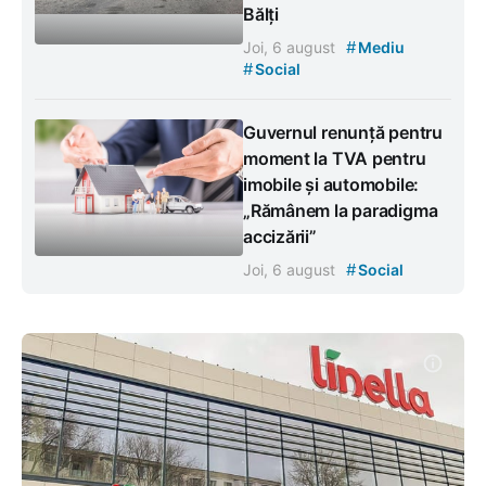
Bălți
#
Joi, 6 august
Mediu
#
Social
Guvernul renunță pentru
moment la TVA pentru
imobile și automobile:
„Rămânem la paradigma
accizării”
#
Joi, 6 august
Social