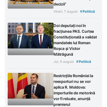
decizii”
#
Vineri, 7 august
Politică
Doi deputați noi în
fracțiunea PAS. Curtea
Constituțională a validat
mandatele lui Roman
Roșca și Victor
Mătrăgună
#
Joi, 6 august
Politică
Restricțiile României la
reexporturi nu se vor
aplica R. Moldova:
importurile de motorină
vor fi reluate, anunță
premierul