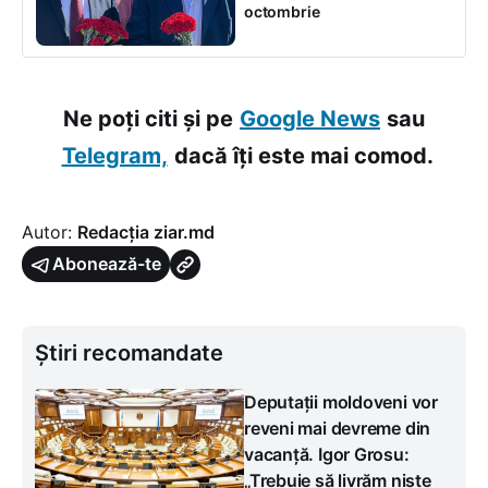
octombrie
Ne poți citi și pe
Google News
sau
Telegram,
dacă îți este mai comod.
Autor:
Redacția ziar.md
Abonează-te
Știri recomandate
Deputații moldoveni vor
reveni mai devreme din
vacanță. Igor Grosu:
„Trebuie să livrăm niște