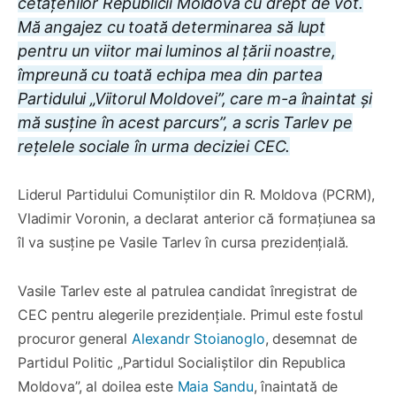
cetățenilor Republicii Moldova cu drept de vot.
Mă angajez cu toată determinarea să lupt
pentru un viitor mai luminos al țării noastre,
împreună cu toată echipa mea din partea
Partidului „Viitorul Moldovei”, care m-a înaintat și
mă susține în acest parcurs”, a scris Tarlev pe
rețelele sociale în urma deciziei CEC.
Liderul Partidului Comuniștilor din R. Moldova (PCRM),
Vladimir Voronin, a declarat anterior că formațiunea sa
îl va susține pe Vasile Tarlev în cursa prezidențială.
Vasile Tarlev este al patrulea candidat înregistrat de
CEC pentru alegerile prezidențiale. Primul este fostul
procuror general
Alexandr Stoianoglo
, desemnat de
Partidul Politic „Partidul Socialiștilor din Republica
Moldova”, al doilea este
Maia Sandu
, înaintată de