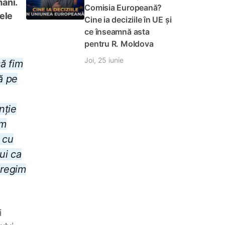
mâni.
Comisia Europeană?
rele
Cine ia deciziile în UE și
ce înseamnă asta
pentru R. Moldova
Joi, 25 iunie
ă fim
ă pe
nție
om
 cu
ui ca
 regim
i