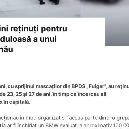
ni reținuți pentru
uduloasă a unui
inău
ani, cu sprijinul mascaților din BPDS „Fulger”, au reținu
 de 23, 25 și 27 de ani, în timp ce încercau să
 în capitală.
i acționau în mod organizat și făceau parte dintr-o grup
știa ar fi închiriat un BMW evaluat la aproximativ 100.0