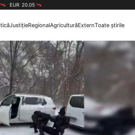
EUR
20.05
itică
Justiție
Regional
Agricultură
Extern
Toate știrile