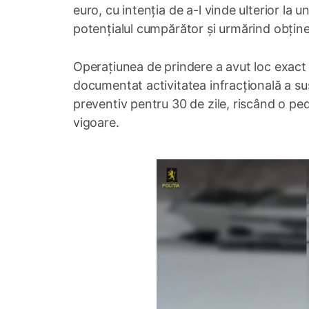
euro, cu intenția de a-l vinde ulterior la
potențialul cumpărător și urmărind obținere
Operațiunea de prindere a avut loc exact î
documentat activitatea infracțională a susp
preventiv pentru 30 de zile, riscând o ped
vigoare.