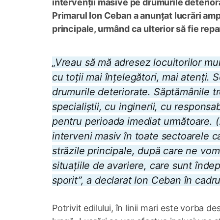
intervenții masive pe drumurile deteriora
Primarul Ion Ceban a anunțat lucrări ampl
principale, urmând ca ulterior să fie repa
„Vreau să mă adresez locuitorilor mu
cu toții mai înțelegători, mai atenți.
drumurile deteriorate. Săptămânile t
specialiștii, cu inginerii, cu responsa
pentru perioada imediat următoare. (.
interveni masiv în toate sectoarele c
străzile principale, după care ne vo
situațiile de avariere, care sunt înde
sporit”, a declarat Ion Ceban în cadru
Potrivit edilului, în linii mari este vorba 