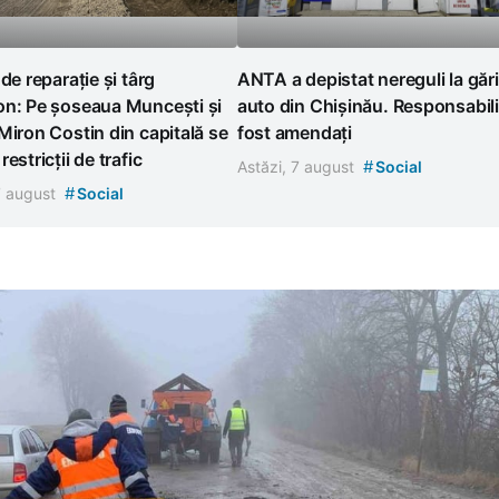
 de reparație și târg
ANTA a depistat nereguli la gări
on: Pe șoseaua Muncești și
auto din Chișinău. Responsabili
Miron Costin din capitală se
fost amendați
estricții de trafic
#
Astăzi, 7 august
Social
#
7 august
Social