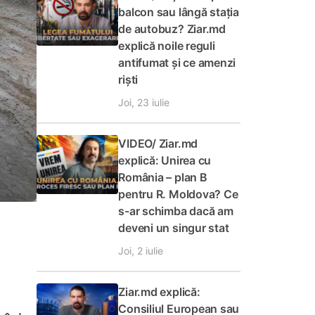
balcon sau lângă stația
de autobuz? Ziar.md
explică noile reguli
antifumat și ce amenzi
riști
Joi, 23 iulie
VIDEO/ Ziar.md
explică: Unirea cu
România – plan B
pentru R. Moldova? Ce
s-ar schimba dacă am
deveni un singur stat
Joi, 2 iulie
Ziar.md explică:
Consiliul European sau