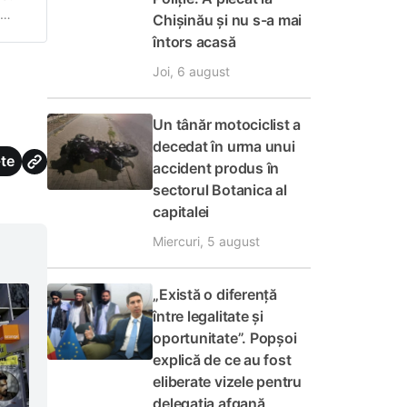
Chișinău și nu s-a mai
-a
întors acasă
Joi, 6 august
Un tânăr motociclist a
decedat în urma unui
te
accident produs în
sectorul Botanica al
capitalei
Miercuri, 5 august
„Există o diferență
între legalitate și
oportunitate”. Popșoi
explică de ce au fost
eliberate vizele pentru
delegația afgană