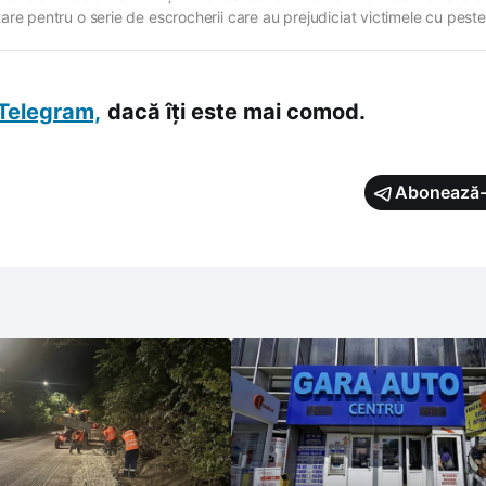
are pentru o serie de escrocherii care au prejudiciat victimele cu peste
ilioane de lei. Decizia a fost pronunțată de instanța de judecată, care i
pus inculpatului interdicția de a desfășura
Telegram,
dacă îți este mai comod.
Abonează-