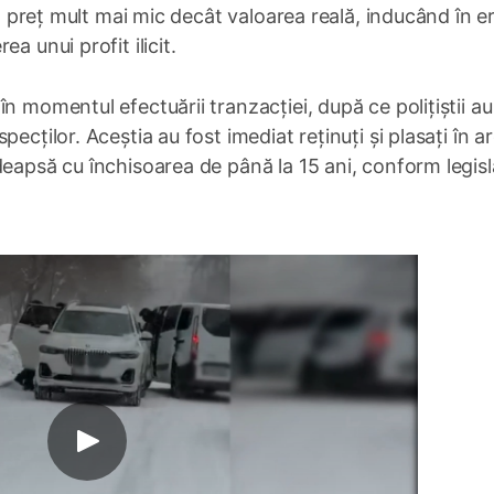
 un preț mult mai mic decât valoarea reală, inducând în e
a unui profit ilicit.
n momentul efectuării tranzacției, după ce polițiștii au
ecților. Aceștia au fost imediat reținuți și plasați în a
eapsă cu închisoarea de până la 15 ani, conform legisla