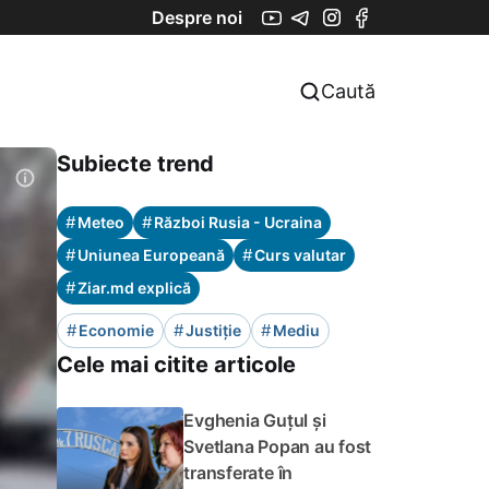
Despre noi
Caută
Subiecte trend
#
#
Meteo
Război Rusia - Ucraina
#
#
Uniunea Europeană
Curs valutar
#
Ziar.md explică
#
#
#
Economie
Justiție
Mediu
Cele mai citite articole
Evghenia Guțul și
Svetlana Popan au fost
transferate în