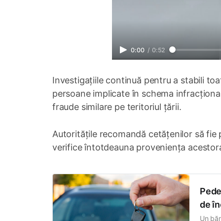
0:00
/
0:52
Investigațiile continuă pentru a stabili toa
persoane implicate în schema infracțional
fraude similare pe teritoriul țării.
Autoritățile recomandă cetățenilor să fie
verifice întotdeauna proveniența acestora 
Pedea
de î
Un băr