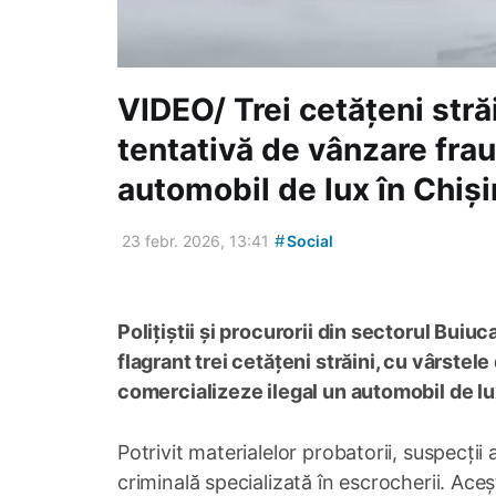
VIDEO/ Trei cetățeni străi
tentativă de vânzare fra
automobil de lux în Chiș
#
23 febr. 2026, 13:41
Social
Polițiștii și procurorii din sectorul Buiuc
flagrant trei cetățeni străini, cu vârstele
comercializeze ilegal un automobil de lux
Potrivit materialelor probatorii, suspecți
criminală specializată în escrocherii. Ace