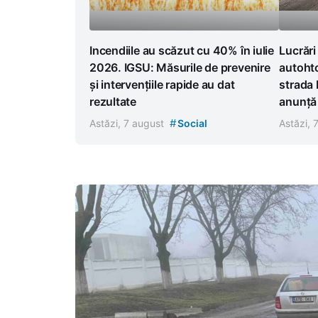
Incendiile au scăzut cu 40% în iulie
Lucrări
2026. IGSU: Măsurile de prevenire
autoht
și intervențiile rapide au dat
strada 
rezultate
anunță r
#
Astăzi, 7 august
Social
Astăzi, 