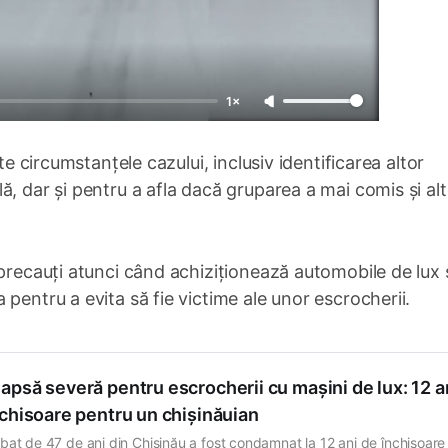
1×
te circumstanțele cazului, inclusiv identificarea altor
ă, dar și pentru a afla dacă gruparea a mai comis și al
 precauți atunci când achiziționează automobile de lux 
pentru a evita să fie victime ale unor escrocherii.
psă severă pentru escrocherii cu mașini de lux: 12 a
nchisoare pentru un chișinăuian
bat de 47 de ani din Chișinău a fost condamnat la 12 ani de închisoare