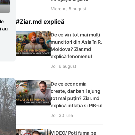
Miercuri, 5 august
#Ziar.md explică
le
i au
De ce vin tot mai mulți
muncitori din Asia în R.
Moldova? Ziar.md
explică fenomenul
Joi, 6 august
De ce economia
crește, dar banii ajung
tot mai puțin? Ziar.md
explică inflația și PIB-ul
Joi, 30 iulie
VIDEO/ Poți fuma pe