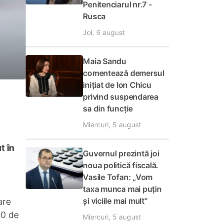
Penitenciarul nr.7 -
Rusca
Joi, 6 august
Maia Sandu
comentează demersul
inițiat de Ion Chicu
privind suspendarea
sa din funcție
Miercuri, 5 august
t în
Guvernul prezintă joi
noua politică fiscală.
Vasile Tofan: „Vom
taxa munca mai puțin
și viciile mai mult”
are
00 de
Miercuri, 5 august