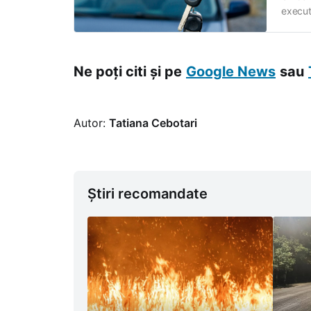
execut
cinci m
mai im
Ne poți citi și pe
Google News
sau
Autor:
Tatiana Cebotari
Știri recomandate