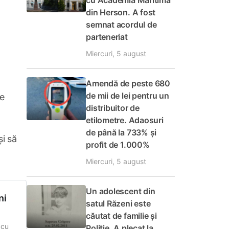
cu Academia Maritimă
din Herson. A fost
semnat acordul de
parteneriat
Miercuri, 5 august
Amendă de peste 680
de mii de lei pentru un
te
distribuitor de
etilometre. Adaosuri
de până la 733% și
și să
profit de 1.000%
Miercuri, 5 august
Un adolescent din
ni
satul Răzeni este
căutat de familie și
 cu
Poliție. A plecat la