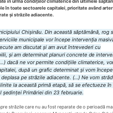
te în urma condițiilor climaterice din ultimele săptă
e în toate sectoarele capitalei, prioritate având arte
rate și străzile adiacente.
nicipiului Chișinău. Din această săptămână, rog s
 Serviciile municipale vor începe intervenția masiv
recute am discutat și am avut întrevederi cu
bilii, și am determinat planuri concrete de interve
..) dacă ne vor permite condițiile climaterice, v
apitalei, după un grafic determinat și vom începe
m deplasa pe străzile adiacente. (…) Ne vom străd
plinite la această primă etapă, să se efectueze în
l ședinței Primăriei din 23 februarie.
despre străzile care nu au fost reparate de o perioadă ma