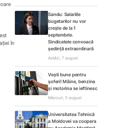
roare
Sandu: Salariile
bugetarilor nu vor
crește de la 1
septembrie.
rest
Sindicatele convoacă
ției în
ședință extraordinară
Astăzi, 7 august
Vești bune pentru
șoferi! Mâine, benzina
și motorina se ieftinesc
Miercuri, 5 august
Universitatea Tehnică
a Moldovei va coopera