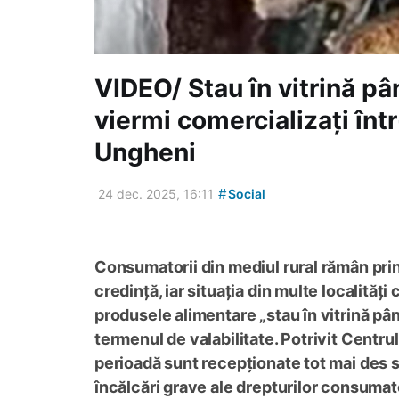
VIDEO/ Stau în vitrină pâ
viermi comercializați în
Ungheni
#
24 dec. 2025, 16:11
Social
Consumatorii din mediul rural rămân print
credință, iar situația din multe localită
produsele alimentare „stau în vitrină pân
termenul de valabilitate. Potrivit Centru
perioadă sunt recepționate tot mai des s
încălcări grave ale drepturilor consumat