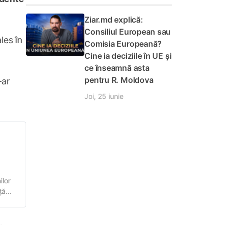
Ziar.md explică:
Consiliul European sau
les în
Comisia Europeană?
Cine ia deciziile în UE și
ce înseamnă asta
pentru R. Moldova
-ar
Joi, 25 iunie
ilor
ță
lor