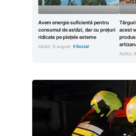
Avem energie suficientă pentru
Târguri
consumul de astăzi, dar cu prețuri
acest w
ridicate pe piețele externe
produse
artizan
#
Astăzi, 8 august
Social
Astăzi,