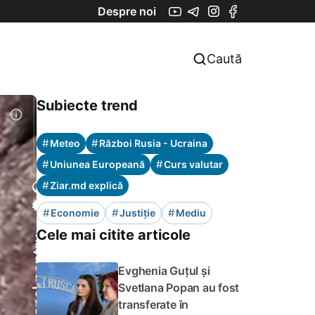
Despre noi
Caută
Subiecte trend
#
#
Meteo
Război Rusia - Ucraina
#
#
Uniunea Europeană
Curs valutar
#
Ziar.md explică
#
#
#
Economie
Justiție
Mediu
Cele mai citite articole
Evghenia Guțul și
Svetlana Popan au fost
transferate în