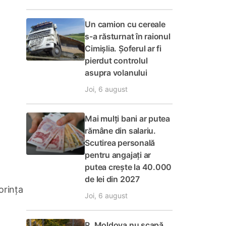
Un camion cu cereale
s-a răsturnat în raionul
Cimișlia. Șoferul ar fi
pierdut controlul
asupra volanului
Joi, 6 august
Mai mulți bani ar putea
rămâne din salariu.
Scutirea personală
pentru angajați ar
putea crește la 40.000
de lei din 2027
orința
Joi, 6 august
R. Moldova nu scapă