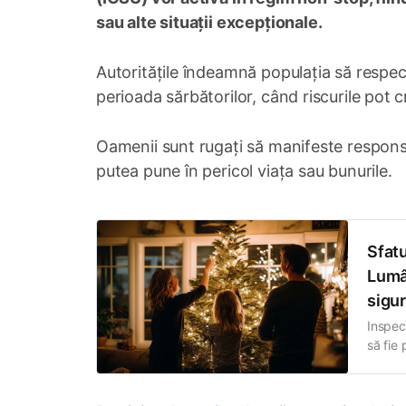
sau alte situații excepționale.
Autoritățile îndeamnă populația să respecte
perioada sărbătorilor, când riscurile pot c
Oamenii sunt rugați să manifeste responsab
putea pune în pericol viața sau bunurile.
Sfatu
Lumân
sigu
Inspec
să fie 
de atmo
de Crăc
sursel