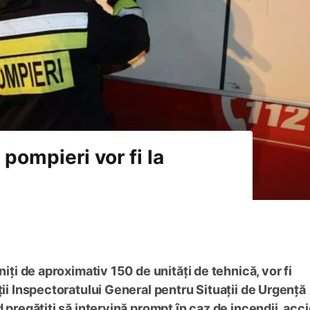
 pompieri vor fi la
niți de aproximativ 150 de unități de tehnică, vor fi
ții Inspectoratului General pentru Situații de Urgență
d pregătiți să intervină prompt în caz de incendii, acc