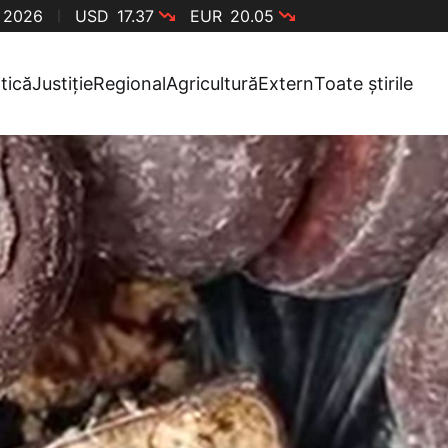
, 2026
USD
17.37
EUR
20.05
itică
Justiție
Regional
Agricultură
Extern
Toate știrile