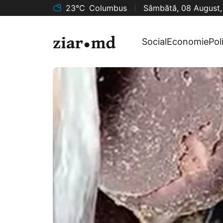
23°C
Columbus
Sâmbătă, 08 August
Social
Economie
Pol