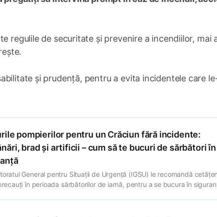
 regulile de securitate și prevenire a incendiilor, mai a
rește.
ilitate și prudență, pentru a evita incidentele care le
rile pompierilor pentru un Crăciun fără incidente:
ări, brad și artificii – cum să te bucuri de sărbători în
ranță
toratul General pentru Situații de Urgență (IGSU) le recomandă cetățen
precauți în perioada sărbătorilor de iarnă, pentru a se bucura în siguran
sfera festivă, acordând atenție deosebită instalării și împodobirii brazi
iun. Potrivit salvatorilor, brazii naturali trebuie amplasați la distanță de
e de căldură, precum sobe,