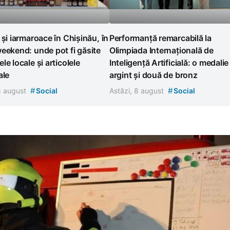
 și iarmaroace în Chișinău, în
Performanță remarcabilă la
eekend: unde pot fi găsite
Olimpiada Internațională de
le locale și articolele
Inteligență Artificială: o medalie
ale
argint și două de bronz
#
#
 8 august
Social
Astăzi, 8 august
Social