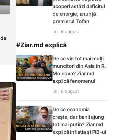
acoperi astăzi deficitul
de energie, anunță
premierul Tofan
Joi, 6 august
 de
#Ziar.md explică
De ce vin tot mai mulți
muncitori din Asia în R.
Moldova? Ziar.md
explică fenomenul
Joi, 6 august
De ce economia
crește, dar banii ajung
tot mai puțin? Ziar.md
explică inflația și PIB-ul