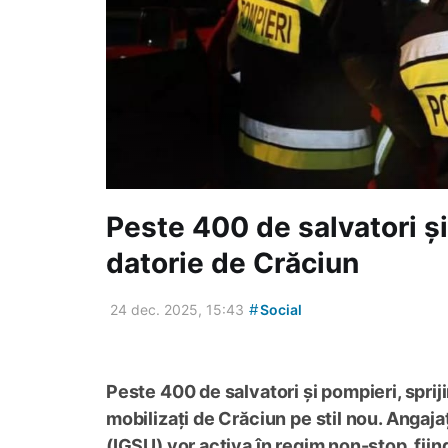
Peste 400 de salvatori și
datorie de Crăciun
#
24 dec. 2025, 15:43
Social
Peste 400 de salvatori și pompieri, spriji
mobilizați de Crăciun pe stil nou. Angaja
(IGSU) vor activa în regim non-stop, fiin