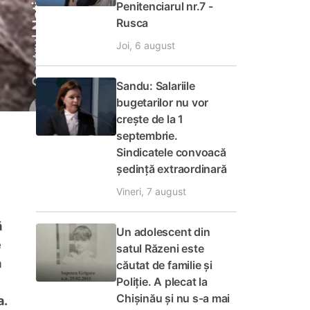
Penitenciarul nr.7 -
Rusca
Joi, 6 august
Sandu: Salariile
bugetarilor nu vor
crește de la 1
septembrie.
Sindicatele convoacă
ședință extraordinară
Vineri, 7 august
ă
Un adolescent din
e
satul Răzeni este
a
căutat de familie și
Poliție. A plecat la
Chișinău și nu s-a mai
a.