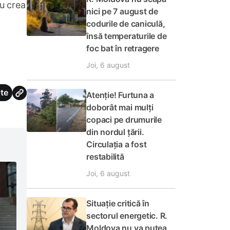
nu crea
nici pe 7 august de
codurile de caniculă,
însă temperaturile de
foc bat în retragere
Joi, 6 august
te
Atenție! Furtuna a
doborât mai mulți
copaci pe drumurile
din nordul țării.
Circulația a fost
restabilită
Joi, 6 august
Situație critică în
sectorul energetic. R.
Moldova nu va putea