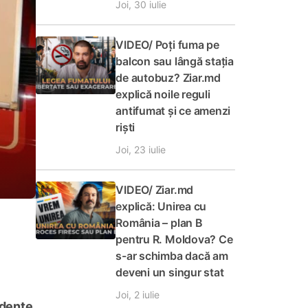
Joi, 30 iulie
VIDEO/ Poți fuma pe
balcon sau lângă stația
de autobuz? Ziar.md
explică noile reguli
antifumat și ce amenzi
riști
Joi, 23 iulie
VIDEO/ Ziar.md
explică: Unirea cu
România – plan B
pentru R. Moldova? Ce
s-ar schimba dacă am
deveni un singur stat
Joi, 2 iulie
idente