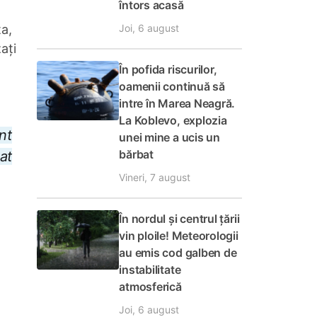
întors acasă
Joi, 6 august
a,
ați
În pofida riscurilor,
oamenii continuă să
intre în Marea Neagră.
La Koblevo, explozia
nt
unei mine a ucis un
bărbat
at
Vineri, 7 august
În nordul și centrul țării
vin ploile! Meteorologii
au emis cod galben de
instabilitate
atmosferică
Joi, 6 august