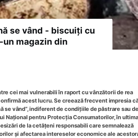
nă se vând - biscuiți cu
tr-un magazin din
re cei mai vulnerabili în raport cu vânzătorii de rea
ți confirmă acest lucru. Se creează frecvent impresia c
ă se vând”, indiferent de condițiile de păstrare sau d
lui Național pentru Protecția Consumatorilor, în ultim
esizări de la cetățeni responsabili care semnalează
orilor și afectarea intereselor economice ale acestor