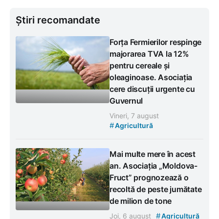
Știri recomandate
Forța Fermierilor respinge
majorarea TVA la 12%
pentru cereale și
oleaginoase. Asociația
cere discuții urgente cu
Guvernul
Vineri, 7 august
#
Agricultură
Mai multe mere în acest
an. Asociația „Moldova-
Fruct” prognozează o
recoltă de peste jumătate
de milion de tone
#
Joi, 6 august
Agricultură