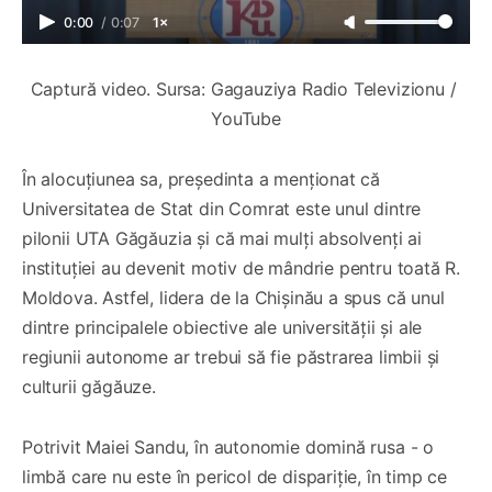
0:00
/
0:07
1×
Captură video. Sursa: Gagauziya Radio Televizionu / 
YouTube
În alocuțiunea sa, președinta a menționat că
Universitatea de Stat din Comrat este unul dintre
pilonii UTA Găgăuzia și că mai mulți absolvenți ai
instituției au devenit motiv de mândrie pentru toată R.
Moldova. Astfel, lidera de la Chișinău a spus că unul
dintre principalele obiective ale universității și ale
regiunii autonome ar trebui să fie păstrarea limbii și
culturii găgăuze.
Potrivit Maiei Sandu, în autonomie domină rusa - o
limbă care nu este în pericol de dispariție, în timp ce