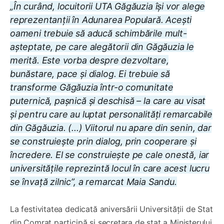
„În curând, locuitorii UTA Găgăuzia își vor alege
reprezentanții în Adunarea Populară. Acești
oameni trebuie să aducă schimbările mult-
așteptate, pe care alegătorii din Găgăuzia le
merită. Este vorba despre dezvoltare,
bunăstare, pace și dialog. Ei trebuie să
transforme Găgăuzia într-o comunitate
puternică, pașnică și deschisă – la care au visat
și pentru care au luptat personalități remarcabile
din Găgăuzia. (...) Viitorul nu apare din senin, dar
se construiește prin dialog, prin cooperare și
încredere. El se construiește pe cale onestă, iar
universitățile reprezintă locul în care acest lucru
se învață zilnic”, a remarcat Maia Sandu.
La festivitatea dedicată aniversării Universității de Stat
din Comrat participă și secretara de stat a Ministerului