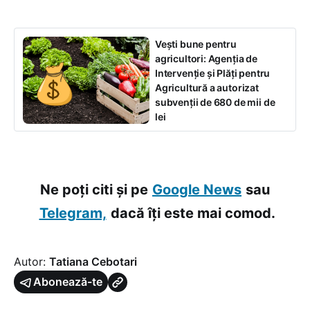
Vești bune pentru
agricultori: Agenția de
Intervenție și Plăți pentru
Agricultură a autorizat
subvenții de 680 de mii de
lei
Ne poți citi și pe
Google News
sau
Telegram,
dacă îți este mai comod.
Autor:
Tatiana Cebotari
Abonează-te