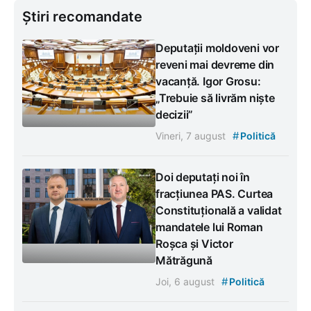
Știri recomandate
Deputații moldoveni vor
reveni mai devreme din
vacanță. Igor Grosu:
„Trebuie să livrăm niște
decizii”
#
Vineri, 7 august
Politică
Doi deputați noi în
fracțiunea PAS. Curtea
Constituțională a validat
mandatele lui Roman
Roșca și Victor
Mătrăgună
#
Joi, 6 august
Politică