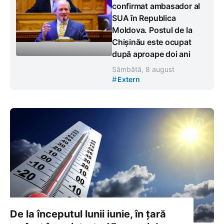
confirmat ambasador al
SUA în Republica
Moldova. Postul de la
Chișinău este ocupat
după aproape doi ani
Sâmbătă, 8 august
#
Extern
De la începutul lunii iunie, în țară