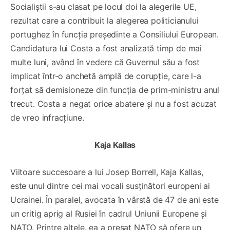
Socialiștii s-au clasat pe locul doi la alegerile UE,
rezultat care a contribuit la alegerea politicianului
portughez în funcția președinte a Consiliului European.
Candidatura lui Costa a fost analizată timp de mai
multe luni, având în vedere că Guvernul său a fost
implicat într-o anchetă amplă de corupție, care l-a
forțat să demisioneze din funcția de prim-ministru anul
trecut. Costa a negat orice abatere și nu a fost acuzat
de vreo infracțiune.
Kaja Kallas
Viitoare succesoare a lui Josep Borrell, Kaja Kallas,
este unul dintre cei mai vocali susținători europeni ai
Ucrainei. În paralel, avocata în vârstă de 47 de ani este
un critig aprig al Rusiei în cadrul Uniunii Europene și
NATO. Printre altele, ea a presat NATO să ofere un