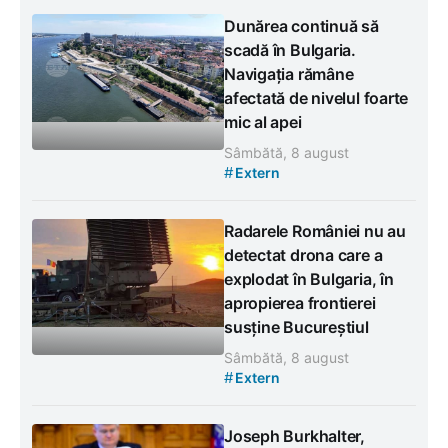
Dunărea continuă să
scadă în Bulgaria.
Navigația rămâne
afectată de nivelul foarte
mic al apei
Sâmbătă, 8 august
#
Extern
Radarele României nu au
detectat drona care a
explodat în Bulgaria, în
apropierea frontierei
susține Bucureștiul
Sâmbătă, 8 august
#
Extern
Joseph Burkhalter,