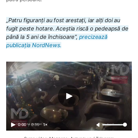
„Patru figuranți au fost arestați, iar alți doi au
fugit peste hotare. Aceștia riscă o pedeapsă de
până la 5 ani de închisoare”,
precizează
publicația NordNews.
0:00
/
0:59
1×