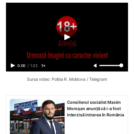
0:00
/
1:23
1×
Sursa video: Poliția R. Moldova / Telegram
Consilierul socialist Maxim
Moroșan anunță că i-a fost
interzisă intrarea în România