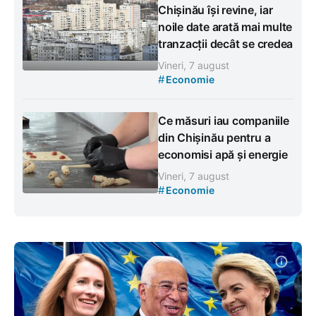
Chișinău își revine, iar
noile date arată mai multe
tranzacții decât se credea
Vineri, 7 august
#
Economie
Ce măsuri iau companiile
din Chișinău pentru a
economisi apă și energie
Vineri, 7 august
#
Economie