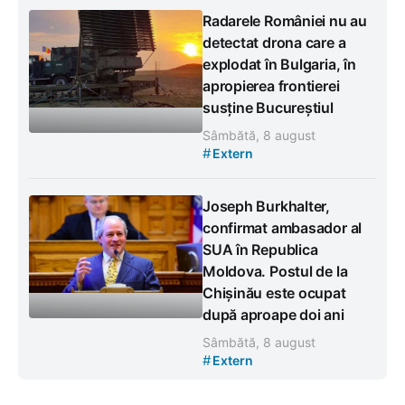
Radarele României nu au
detectat drona care a
explodat în Bulgaria, în
apropierea frontierei
susține Bucureștiul
Sâmbătă, 8 august
#
Extern
Joseph Burkhalter,
confirmat ambasador al
SUA în Republica
Moldova. Postul de la
Chișinău este ocupat
după aproape doi ani
Sâmbătă, 8 august
#
Extern