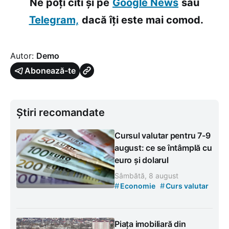
Ne poți citi și pe
Google News
sau
Telegram,
dacă îți este mai comod.
Autor:
Demo
Abonează-te
Știri recomandate
Cursul valutar pentru 7-9
august: ce se întâmplă cu
euro și dolarul
Sâmbătă, 8 august
#
#
Economie
Curs valutar
Piața imobiliară din