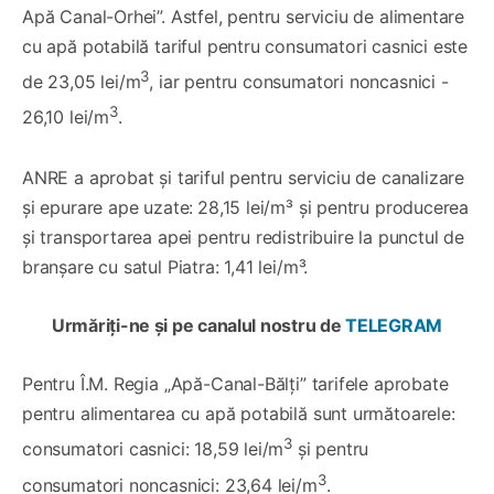
Apă Canal-Orhei”. Astfel, pentru serviciu de alimentare
cu apă potabilă tariful pentru consumatori casnici este
3
de 23,05 lei/m
, iar pentru consumatori noncasnici -
3
26,10 lei/m
.
ANRE a aprobat și tariful pentru serviciu de canalizare
și epurare ape uzate:
28,15 lei/m³ și pentru producerea
și transportarea apei pentru redistribuire la punctul de
branșare cu satul Piatra: 1,41 lei/m³.
Urmăriți-ne și pe canalul nostru de
TELEGRAM
Pentru Î.M. Regia „Apă-Canal-Bălți” tarifele aprobate
pentru alimentarea cu apă potabilă sunt următoarele:
3
consumatori casnici: 18,59 lei/m
și pentru
3
consumatori noncasnici: 23,64 lei/m
.