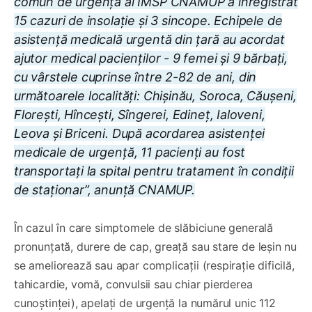
comun de urgență al IMSP CNAMUP a înregistrat
15 cazuri de insolație și 3 sincope. Echipele de
asistență medicală urgentă din țară au acordat
ajutor medical pacienților - 9 femei și 9 bărbați,
cu vârstele cuprinse între 2-82 de ani, din
următoarele localități: Chișinău, Soroca, Căușeni,
Florești, Hîncești, Sîngerei, Edineț, Ialoveni,
Leova și Briceni. După acordarea asistenței
medicale de urgență, 11 pacienți au fost
transportați la spital pentru tratament în condiții
de staționar”, anunță CNAMUP.
În cazul în care simptomele de slăbiciune generală
pronunțată, durere de cap, greață sau stare de leșin nu
se ameliorează sau apar complicații (respirație dificilă,
tahicardie, vomă, convulsii sau chiar pierderea
cunoștinței), apelați de urgență la numărul unic 112