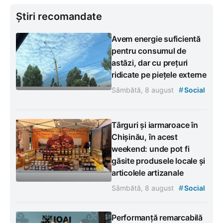
Știri recomandate
Avem energie suficientă
pentru consumul de
astăzi, dar cu prețuri
ridicate pe piețele externe
#
Sâmbătă, 8 august
Social
Târguri și iarmaroace în
Chișinău, în acest
weekend: unde pot fi
găsite produsele locale și
articolele artizanale
#
Sâmbătă, 8 august
Social
Performanță remarcabilă