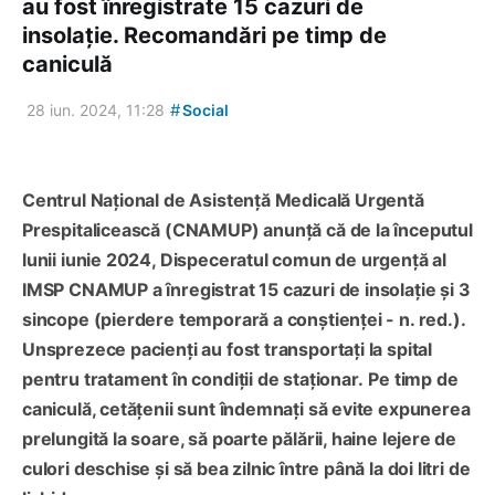
au fost înregistrate 15 cazuri de
insolație. Recomandări pe timp de
caniculă
#
28 iun. 2024, 11:28
Social
Centrul Național de Asistență Medicală Urgentă
Prespitalicească (CNAMUP) anunță că de la începutul
lunii iunie 2024, Dispeceratul comun de urgență al
IMSP CNAMUP a înregistrat 15 cazuri de insolație și 3
sincope (pierdere temporară a conștienței - n. red.).
Unsprezece pacienți au fost transportați la spital
pentru tratament în condiții de staționar.
Pe timp de
caniculă, cetățenii sunt îndemnați să evite expunerea
prelungită la soare, să poarte pălării, haine lejere de
culori deschise și să bea zilnic între până la doi litri de