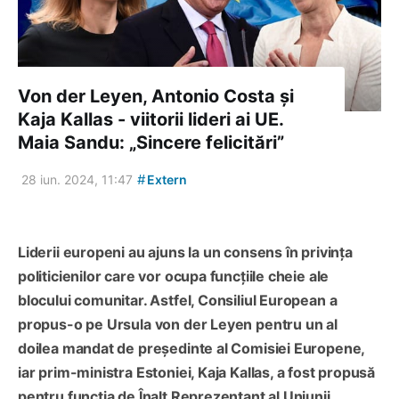
Von der Leyen, Antonio Costa și
Kaja Kallas - viitorii lideri ai UE.
Maia Sandu: „Sincere felicitări”
#
28 iun. 2024, 11:47
Extern
Liderii europeni au ajuns la un consens în privința
politicienilor care vor ocupa funcțiile cheie ale
blocului comunitar. Astfel, Consiliul European a
propus-o pe Ursula von der Leyen pentru un al
doilea mandat de președinte al Comisiei Europene,
iar prim-ministra Estoniei, Kaja Kallas, a fost propusă
pentru funcția de Înalt Reprezentant al Uniunii