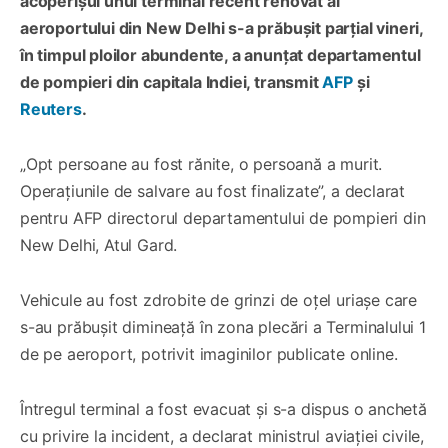
acoperișul unui terminal recent renovat al
aeroportului din New Delhi s-a prăbușit parțial vineri,
în timpul ploilor abundente, a anunțat departamentul
de pompieri din capitala Indiei, transmit
AFP
şi
Reuters
.
„Opt persoane au fost rănite, o persoană a murit.
Operațiunile de salvare au fost finalizate”, a declarat
pentru AFP directorul departamentului de pompieri din
New Delhi, Atul Gard.
Vehicule au fost zdrobite de grinzi de oțel uriașe care
s-au prăbușit dimineață în zona plecări a Terminalului 1
de pe aeroport, potrivit imaginilor publicate online.
Întregul terminal a fost evacuat și s-a dispus o anchetă
cu privire la incident, a declarat ministrul aviației civile,