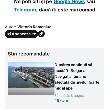
Ne poți citi și pe
Google News
sau
Telegram,
dacă îți este mai comod.
Autor:
Victoria Romaniuc
Abonează-te
Știri recomandate
Dunărea continuă să
scadă în Bulgaria.
Navigația rămâne
afectată de nivelul foarte
mic al apei
Sâmbătă, 8 august
#
Extern