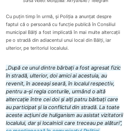
Sursa video: Молдова: Актуально / Telegram
Cu puțin timp în urmă, și Poliția a anunțat despre
faptul că o persoană cu funcție publică în Consiliul
municipal Bălți a fost implicată în mai multe altercații
pe o stradă din adiacentul unui local din Bălți, iar
ulterior, pe teritoriul localului.
„După ce unul dintre bărbați a fost agresat fizic
în stradă, ulterior, doi amici ai acestuia, au
revenit, în aceeași seară, în localul respectiv,
pentru a-și regla conturile, urmând o altă
altercație între cei doi și alți patru bărbați care
au participat și la conflictul din stradă. La toate
aceste acțiuni de huliganism au asistat vizitatorii
localului, dar și localnicii care treceau pe alături”,
se menționează în comunicatul Poliției.