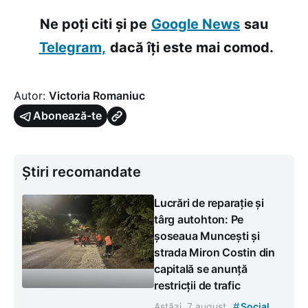
Ne poți citi și pe
Google News
sau
Telegram,
dacă îți este mai comod.
Autor:
Victoria Romaniuc
Abonează-te
Știri recomandate
Lucrări de reparație și
târg autohton: Pe
șoseaua Muncești și
strada Miron Costin din
capitală se anunță
restricții de trafic
#
Astăzi, 7 august
Social