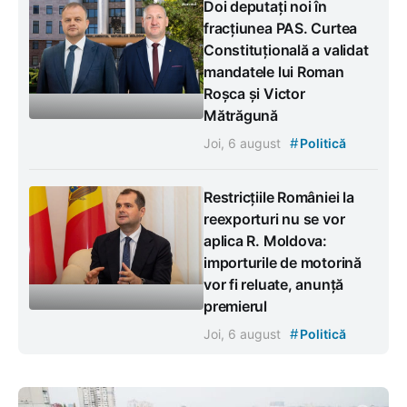
Doi deputați noi în
fracțiunea PAS. Curtea
Constituțională a validat
mandatele lui Roman
Roșca și Victor
Mătrăgună
#
Joi, 6 august
Politică
Restricțiile României la
reexporturi nu se vor
aplica R. Moldova:
importurile de motorină
vor fi reluate, anunță
premierul
#
Joi, 6 august
Politică