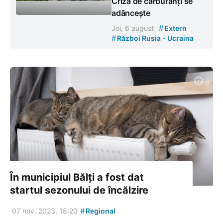
Criza de carburanți se
adâncește
#
Joi, 6 august
Extern
#
Război Rusia - Ucraina
În municipiul Bălți a fost dat
startul sezonului de încălzire
#
07 nov. 2023, 18:20
Regional