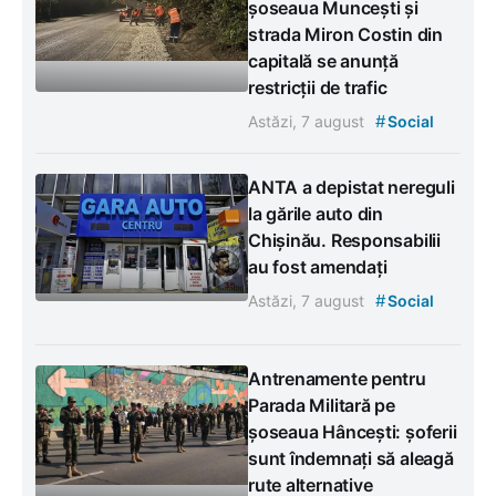
șoseaua Muncești și
strada Miron Costin din
capitală se anunță
restricții de trafic
#
Astăzi, 7 august
Social
ANTA a depistat nereguli
la gările auto din
Chișinău. Responsabilii
au fost amendați
#
Astăzi, 7 august
Social
Antrenamente pentru
Parada Militară pe
șoseaua Hâncești: șoferii
sunt îndemnați să aleagă
rute alternative