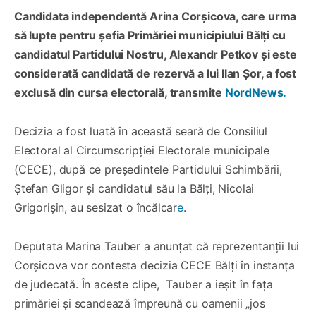
Candidata independentă Arina Corșicova, care urma
să lupte pentru șefia Primăriei municipiului Bălți cu
candidatul Partidului Nostru, Alexandr Petkov și este
considerată candidată de rezervă a lui Ilan Șor, a fost
exclusă din cursa electorală, transmite
NordNews.
Decizia a fost luată în această seară de Consiliul
Electoral al Circumscripției Electorale municipale
(CECE), după ce președintele Partidului Schimbării,
Ștefan Gligor și candidatul său la Bălți, Nicolai
Grigorișin, au sesizat o încălcar
e
.
Deputata Marina Tauber a anunțat că reprezentanții lui
Corșicova vor contesta decizia CECE Bălți în instanța
de judecată. În aceste clipe, Tauber a ieșit în fața
primăriei și scandează împreună cu oamenii „jos