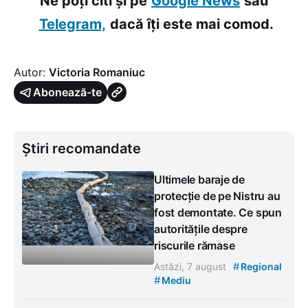
Ne poți citi și pe
Google News
sau
Telegram,
dacă îți este mai comod.
Autor:
Victoria Romaniuc
Abonează-te
Știri recomandate
Ultimele baraje de
protecție de pe Nistru au
fost demontate. Ce spun
autoritățile despre
riscurile rămase
#
Astăzi, 7 august
Regional
#
Mediu