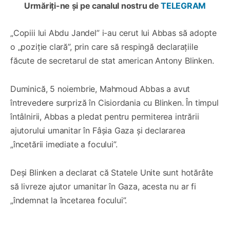
Urmăriți-ne și pe canalul nostru de
TELEGRAM
„Copiii lui Abdu Jandel” i-au cerut lui Abbas să adopte
o „poziție clară”, prin care să respingă declarațiile
făcute de secretarul de stat american Antony Blinken.
Duminică, 5 noiembrie, Mahmoud Abbas a avut
întrevedere surpriză în Cisiordania cu Blinken. În timpul
întâlnirii, Abbas a pledat pentru permiterea intrării
ajutorului umanitar în Fâșia Gaza și declararea
„încetării imediate a focului”.
Deși Blinken a declarat că Statele Unite sunt hotărâte
să livreze ajutor umanitar în Gaza, acesta nu ar fi
„îndemnat la încetarea focului”.
0:00
/
1×