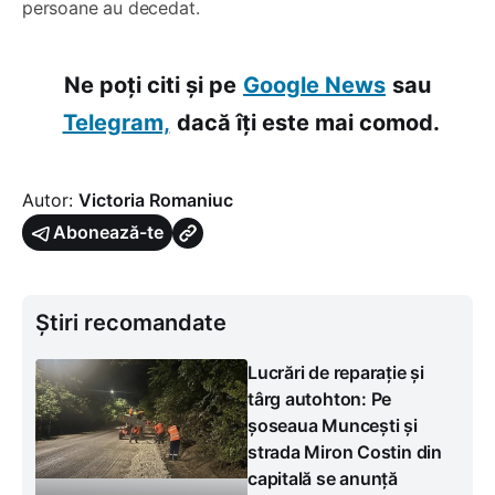
persoane au decedat.
Ne poți citi și pe
Google News
sau
Telegram,
dacă îți este mai comod.
Autor:
Victoria Romaniuc
Abonează-te
Știri recomandate
Lucrări de reparație și
târg autohton: Pe
șoseaua Muncești și
strada Miron Costin din
capitală se anunță