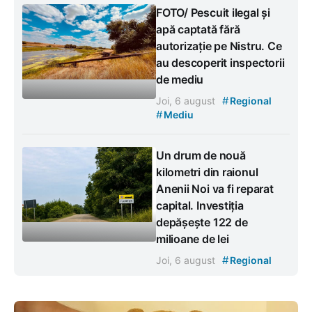
FOTO/ Pescuit ilegal și
apă captată fără
autorizație pe Nistru. Ce
au descoperit inspectorii
de mediu
#
Joi, 6 august
Regional
#
Mediu
Un drum de nouă
kilometri din raionul
Anenii Noi va fi reparat
capital. Investiția
depășește 122 de
milioane de lei
#
Joi, 6 august
Regional