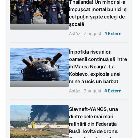
Thailanda! Un minor și-a
împușcat mortal bunicii și
cel puțin șapte colegi de
școală
#
Astăzi, 7 august
Extern
În pofida riscurilor,
oamenii continuă să intre
în Marea Neagră. La
Koblevo, explozia unei
mine a ucis un bărbat
#
Astăzi, 7 august
Extern
Slavneft-YANOS, una
dintre cele mai mari
rafinării din Federația
Rusă, lovită de drone.