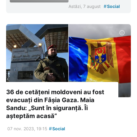
#
Astăzi, 7 august
Social
36 de cetățeni moldoveni au fost
evacuați din Fâșia Gaza. Maia
Sandu: „Sunt în siguranță. Îi
așteptăm acasă”
#
07 nov. 2023, 19:15
Social