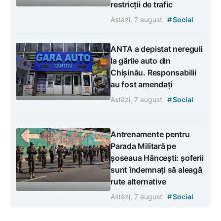
restricții de trafic
#
Astăzi, 7 august
Social
ANTA a depistat nereguli
la gările auto din
Chișinău. Responsabilii
au fost amendați
#
Astăzi, 7 august
Social
Antrenamente pentru
Parada Militară pe
șoseaua Hâncești: șoferii
sunt îndemnați să aleagă
rute alternative
#
Astăzi, 7 august
Social