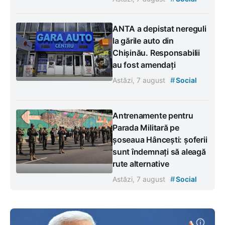
ANTA a depistat nereguli
la gările auto din
Chișinău. Responsabilii
au fost amendați
#
Astăzi, 7 august
Social
Antrenamente pentru
Parada Militară pe
șoseaua Hâncești: șoferii
sunt îndemnați să aleagă
rute alternative
#
Astăzi, 7 august
Social