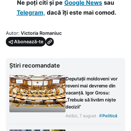
Ne poți citi și pe
Google News
sau
Telegram,
dacă îți este mai comod.
Autor:
Victoria Romaniuc
Abonează-te
Știri recomandate
Deputații moldoveni vor
reveni mai devreme din
vacanță. Igor Grosu:
„Trebuie să livrăm niște
decizii”
#
Astăzi, 7 august
Politică