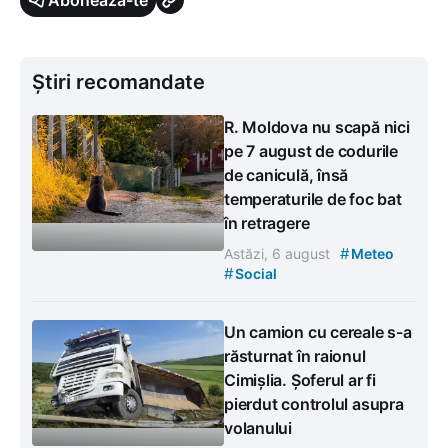
Știri recomandate
R. Moldova nu scapă nici
pe 7 august de codurile
de caniculă, însă
temperaturile de foc bat
în retragere
#
Astăzi, 6 august
Meteo
#
Social
Un camion cu cereale s-a
răsturnat în raionul
Cimișlia. Șoferul ar fi
pierdut controlul asupra
volanului