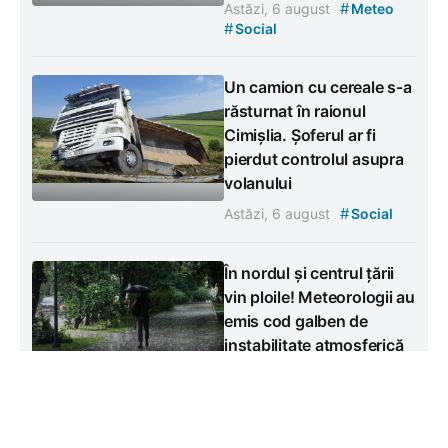
#
Astăzi, 6 august
Meteo
#
Social
Un camion cu cereale s-a
răsturnat în raionul
Cimișlia. Șoferul ar fi
pierdut controlul asupra
volanului
#
Astăzi, 6 august
Social
În nordul și centrul țării
vin ploile! Meteorologii au
emis cod galben de
instabilitate atmosferică
#
Astăzi, 6 august
Meteo
#
Social