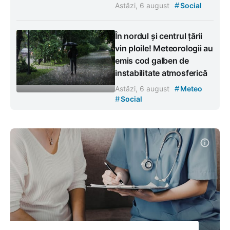
#
Astăzi, 6 august
Social
În nordul și centrul țării
vin ploile! Meteorologii au
emis cod galben de
instabilitate atmosferică
#
Astăzi, 6 august
Meteo
#
Social