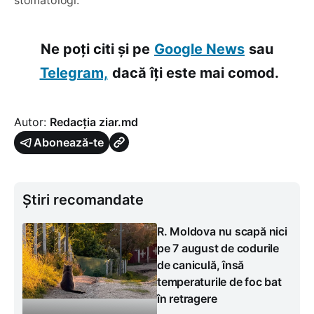
Ne poți citi și pe
Google News
sau
Telegram,
dacă îți este mai comod.
Autor:
Redacția ziar.md
Abonează-te
Știri recomandate
R. Moldova nu scapă nici
pe 7 august de codurile
de caniculă, însă
temperaturile de foc bat
în retragere