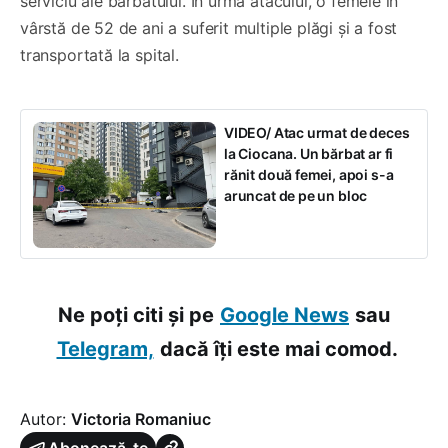
serviciu ale bărbatului. În urma atacului, o femeie în
vârstă de 52 de ani a suferit multiple plăgi și a fost
transportată la spital.
VIDEO/ Atac urmat de deces
la Ciocana. Un bărbat ar fi
rănit două femei, apoi s-a
aruncat de pe un bloc
Ne poți citi și pe
Google News
sau
Telegram,
dacă îți este mai comod.
Autor:
Victoria Romaniuc
Abonează-te