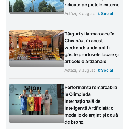
ridicate pe piețele externe
#
Astăzi, 8 august
Social
Târguri și iarmaroace în
Chișinău, în acest
weekend: unde pot fi
găsite produsele locale și
articolele artizanale
#
Astăzi, 8 august
Social
Performanță remarcabilă
la Olimpiada
Internațională de
Inteligență Artificială: o
medalie de argint și două
de bronz