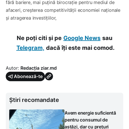
fără bariere, mai puțină birocrație pentru mediul de
afaceri, creșterea competitivității economiei naționale
și atragerea investițiilor,
Ne poți citi și pe
Google News
sau
Telegram,
dacă îți este mai comod.
Autor:
Redacția ziar.md
Abonează-te
Știri recomandate
Avem energie suficientă
pentru consumul de
astăzi, dar cu prețuri