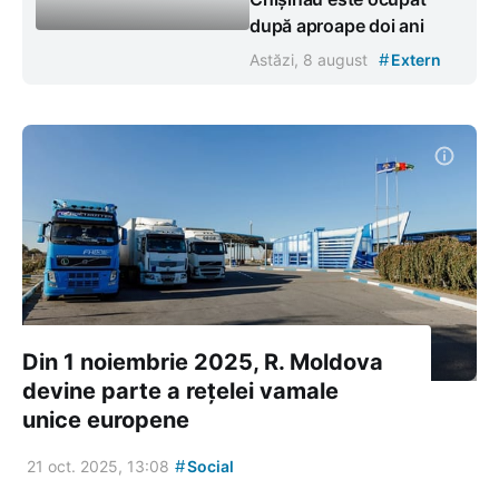
după aproape doi ani
#
Astăzi, 8 august
Extern
Din 1 noiembrie 2025, R. Moldova
devine parte a rețelei vamale
unice europene
#
21 oct. 2025, 13:08
Social