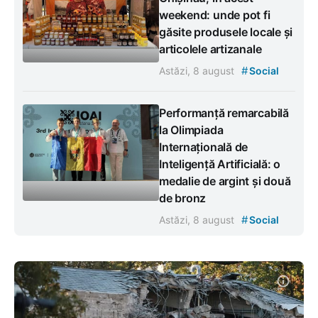
weekend: unde pot fi
găsite produsele locale și
articolele artizanale
#
Astăzi, 8 august
Social
Performanță remarcabilă
la Olimpiada
Internațională de
Inteligență Artificială: o
medalie de argint și două
de bronz
#
Astăzi, 8 august
Social