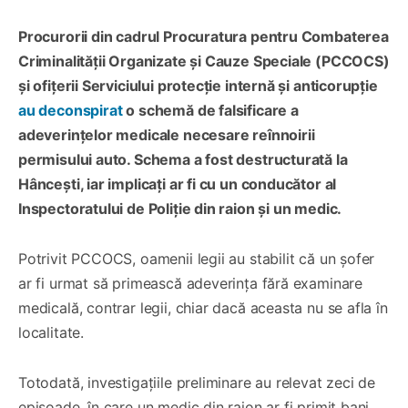
Procurorii din cadrul Procuratura pentru Combaterea
Criminalității Organizate și Cauze Speciale (PCCOCS)
și ofițerii Serviciului protecție internă și anticorupție
au deconspirat
o schemă de falsificare a
adeverințelor medicale necesare reînnoirii
permisului auto. Schema a fost destructurată la
Hâncești, iar implicați ar fi cu un conducător al
Inspectoratului de Poliție din raion și un medic.
Potrivit PCCOCS, oamenii legii au stabilit că un șofer
ar fi urmat să primească adeverința fără examinare
medicală, contrar legii, chiar dacă aceasta nu se afla în
localitate.
Totodată, investigațiile preliminare au relevat zeci de
episoade, în care un medic din raion ar fi primit bani