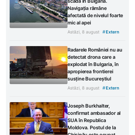
scadă în Bulgaria.
Navigația rămâne
afectată de nivelul foarte
mic al apei
#
Astăzi, 8 august
Extern
Radarele României nu au
detectat drona care a
explodat în Bulgaria, în
apropierea frontierei
susține Bucureștiul
#
Astăzi, 8 august
Extern
Joseph Burkhalter,
confirmat ambasador al
SUA în Republica
Moldova. Postul de la
Chișinău este ocupat