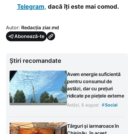
Telegram,
dacă îți este mai comod.
Autor:
Redacția ziar.md
Abonează-te
Știri recomandate
Avem energie suficientă
pentru consumul de
astăzi, dar cu prețuri
ridicate pe piețele externe
#
Astăzi, 8 august
Social
Târguri și iarmaroace în
Chișinău, în acest