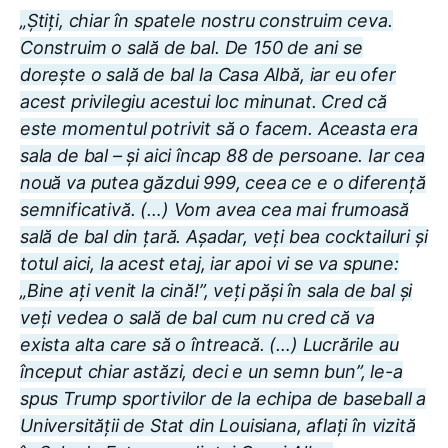
„Știți, chiar în spatele nostru construim ceva.
Construim o sală de bal. De 150 de ani se
dorește o sală de bal la Casa Albă, iar eu ofer
acest privilegiu acestui loc minunat. Cred că
este momentul potrivit să o facem. Aceasta era
sala de bal – și aici încap 88 de persoane. Iar cea
nouă va putea găzdui 999, ceea ce e o diferență
semnificativă. (…) Vom avea cea mai frumoasă
sală de bal din țară. Așadar, veți bea cocktailuri și
totul aici, la acest etaj, iar apoi vi se va spune:
„Bine ați venit la cină!”, veți păși în sala de bal și
veți vedea o sală de bal cum nu cred că va
exista alta care să o întreacă. (…) Lucrările au
început chiar astăzi, deci e un semn bun”, le-a
spus Trump sportivilor de la echipa de baseball a
Universității de Stat din Louisiana, aflați în vizită