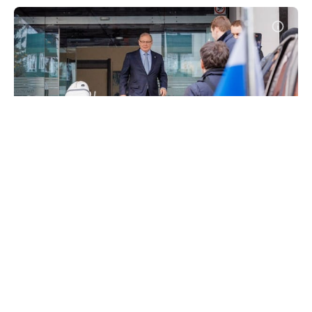
Ambasadorul desemnat al Rusiei
nu ar urma să fie expulzat din R.
Moldova. Igor Grosu: „Pot fi
întreprinse și alte acțiuni”
#
27 nov. 2025, 15:10
Politică
Autoritățile de la Chișinău nu ar intenționa să-l