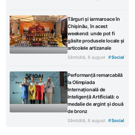
Târguri și iarmaroace în
Chișinău, în acest
weekend: unde pot fi
găsite produsele locale și
articolele artizanale
#
Sâmbătă, 8 august
Social
Performanță remarcabilă
la Olimpiada
Internațională de
Inteligență Artificială: o
medalie de argint și două
de bronz
#
Sâmbătă, 8 august
Social