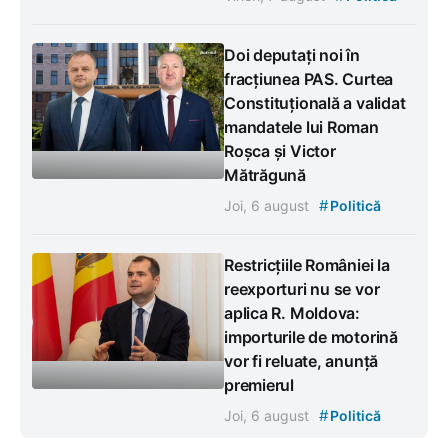
Doi deputați noi în
fracțiunea PAS. Curtea
Constituțională a validat
mandatele lui Roman
Roșca și Victor
Mătrăgună
#
Joi, 6 august
Politică
Restricțiile României la
reexporturi nu se vor
aplica R. Moldova:
importurile de motorină
vor fi reluate, anunță
premierul
#
Joi, 6 august
Politică