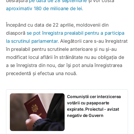
desfășura
pe data de 28 septembrie
și vor costa
aproximativ 180 de milioane de lei.
Începând cu data de 22 aprilie, moldovenii din
diasporă
se pot înregistra prealabil pentru a participa
la scrutinul parlamentar.
Alegătorii care s-au înregistrat
în prealabil pentru scrutinele anterioare și nu și-au
modificat locul aflării în străinătate nu au obligația de
a se înregistra din nou, dar își pot anula înregistrarea
precedentă și efectua una nouă.
Comuniștii cer interzicerea
votării cu pașapoarte
expirate. Proiectul - avizat
negativ de Guvern