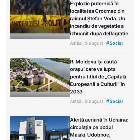
Explozie puternică în
localitatea Crocmaz din
raionul Ștefan Vodă. Un
incendiu de vegetație a
izbucnit după deflagrație
#
Astăzi, 9 august
Social
R. Moldova își caută
orașul care va lupta
pentru titlul de „Capitală
Europeană a Culturii” în
2033
#
Astăzi, 9 august
Social
Alertă aeriană în Ucraina:
circulația pe podul
Maiaki-Udobnoe,