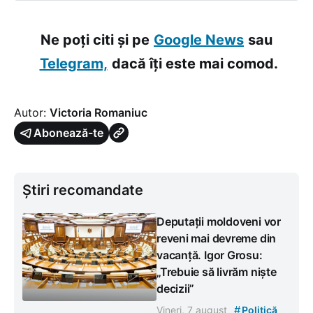
Ne poți citi și pe
Google News
sau
Telegram,
dacă îți este mai comod.
Autor:
Victoria Romaniuc
Abonează-te
Știri recomandate
Deputații moldoveni vor
reveni mai devreme din
vacanță. Igor Grosu:
„Trebuie să livrăm niște
decizii”
#
Vineri, 7 august
Politică