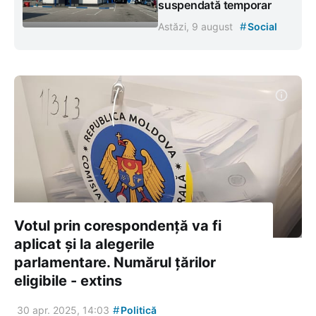
suspendată temporar
#
Astăzi, 9 august
Social
Votul prin corespondență va fi
aplicat și la alegerile
parlamentare. Numărul țărilor
eligibile - extins
#
30 apr. 2025, 14:03
Politică