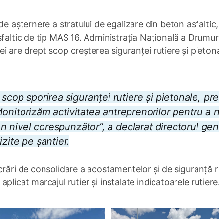
de așternere a stratului de egalizare din beton asfaltic,
faltic de tip MAS 16. Administrația Națională a Drumuri
 are drept scop creșterea siguranței rutiere și pietona
 scop sporirea siguranței rutiere și pietonale, p
. Monitorizăm activitatea antreprenorilor pentru a 
 un nivel corespunzător”, a declarat directorul gen
zite pe șantier.
crări de consolidare a acostamentelor și de siguranță r
licat marcajul rutier și instalate indicatoarele rutiere