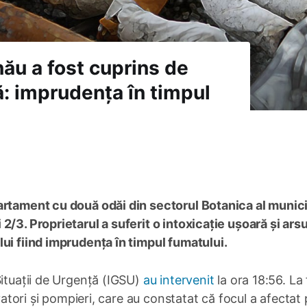
ău a fost cuprins de
ă: imprudența în timpul
artament cu două odăi din sectorul Botanica al munici
/3. Proprietarul a suferit o intoxicație ușoară și arsu
ui fiind imprudența în timpul fumatului.
Situații de Urgență (IGSU)
au intervenit
la ora 18:56. La
vatori și pompieri, care au constatat că focul a afectat 