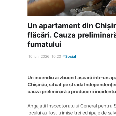
Un apartament din Chișin
flăcări. Cauza preliminar
fumatului
#
10 iun. 2026, 10:20
Social
Un incendiu a izbucnit aseară într-un ap
Chișinău, situat pe strada Independenței 2
cauza preliminară a producerii incidentul
Angajații Inspectoratului General pentru 
locului au fost trimise trei echipaje de sal