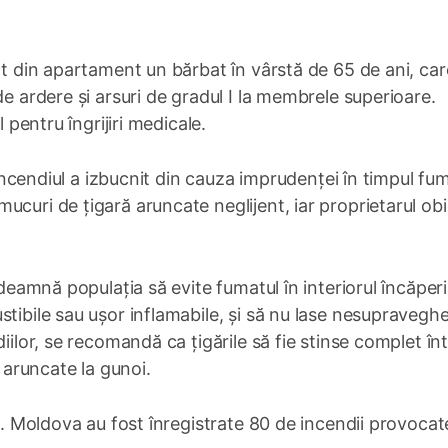
at din apartament un bărbat în vârstă de 65 de ani, car
de ardere și arsuri de gradul I la membrele superioare.
l pentru îngrijiri medicale.
ă incendiul a izbucnit din cauza imprudenței în timpul fum
ucuri de țigară aruncate neglijent, iar proprietarul ob
ndeamnă populația să evite fumatul în interiorul încăperi
stibile sau ușor inflamabile, și să nu lase nesupravegh
iilor, se recomandă ca țigările să fie stinse complet în
e aruncate la gunoi.
 R. Moldova au fost înregistrate 80 de incendii provocat