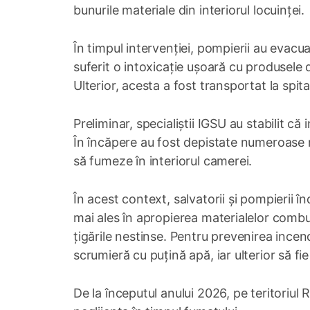
bunurile materiale din interiorul locuinței.
În timpul intervenției, pompierii au evacu
suferit o intoxicație ușoară cu produsele 
Ulterior, acesta a fost transportat la spita
Preliminar, specialiștii IGSU au stabilit c
În încăpere au fost depistate numeroase m
să fumeze în interiorul camerei.
În acest context, salvatorii și pompierii î
mai ales în apropierea materialelor combu
țigările nestinse. Pentru prevenirea incend
scrumieră cu puțină apă, iar ulterior să fi
De la începutul anului 2026, pe teritoriul