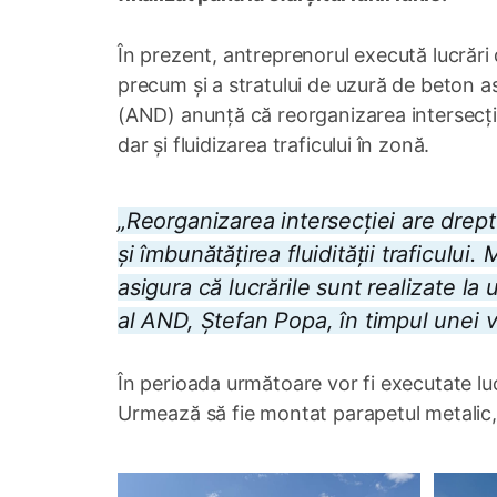
În prezent, antreprenorul execută lucrări 
precum și a stratului de uzură de beton as
(AND) anunță că reorganizarea intersecției
dar și fluidizarea traficului în zonă.
„Reorganizarea intersecției are drept
și îmbunătățirea fluidității traficului
asigura că lucrările sunt realizate la
al AND, Ștefan Popa, în timpul unei vi
În perioada următoare vor fi executate lu
Urmează să fie montat parapetul metalic, ap