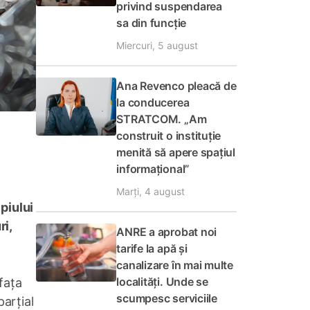
privind suspendarea
sa din funcție
Miercuri, 5 august
Ana Revenco pleacă de
la conducerea
STRATCOM. „Am
construit o instituție
menită să apere spațiul
informațional”
Marți, 4 august
piului
ri,
ANRE a aprobat noi
tarife la apă și
canalizare în mai multe
localități. Unde se
 fața
scumpesc serviciile
parțial