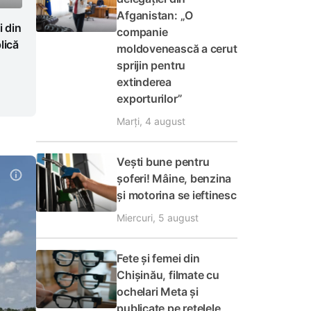
Afganistan: „O
i din
companie
lică
moldovenească a cerut
sprijin pentru
extinderea
exporturilor”
Marți, 4 august
Vești bune pentru
șoferi! Mâine, benzina
și motorina se ieftinesc
Miercuri, 5 august
Fete și femei din
Chișinău, filmate cu
ochelari Meta și
publicate pe rețelele