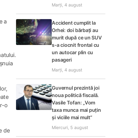
Marți, 4 august
e a
Accident cumplit la
Orhei: doi bărbați au
murit după ce un SUV
s-a ciocnit frontal cu
un autocar plin cu
atului.
pasageri
ișnuia
Marți, 4 august
Guvernul prezintă joi
lor,
noua politică fiscală.
eate
Vasile Tofan: „Vom
tr-o
taxa munca mai puțin
și viciile mai mult”
Miercuri, 5 august
e de