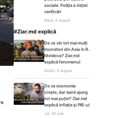
sociale. Poliția a inițiat
verificări
Marți, 4 august
#Ziar.md explică
De ce vin tot mai mulți
muncitori din Asia în R.
Moldova? Ziar.md
explică fenomenul
Astăzi, 6 august
De ce economia
crește, dar banii ajung
tot mai puțin? Ziar.md
re
explică inflația și PIB-ul
Joi, 30 iulie