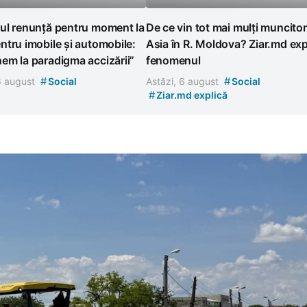
ul renunță pentru moment la
De ce vin tot mai mulți muncitor
tru imobile și automobile:
Asia în R. Moldova? Ziar.md exp
em la paradigma accizării”
fenomenul
#
#
 6 august
Social
Astăzi, 6 august
Social
#
Ziar.md explică