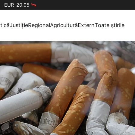
EUR
20.05
itică
Justiție
Regional
Agricultură
Extern
Toate știrile