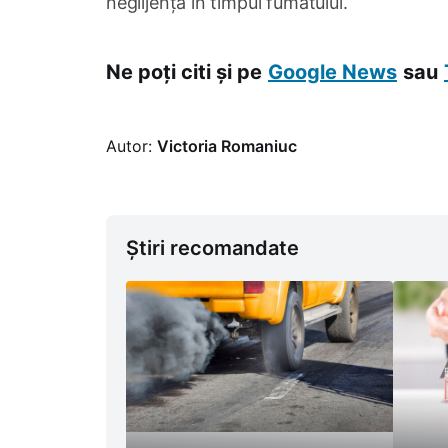
neglijența în timpul fumatului.
Ne poți citi și pe
Google News
sau
Autor:
Victoria Romaniuc
Știri recomandate