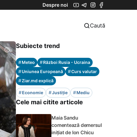
Despre noi
Caută
Subiecte trend
#
#
Meteo
Război Rusia - Ucraina
#
#
Uniunea Europeană
Curs valutar
#
Ziar.md explică
#
#
#
Economie
Justiție
Mediu
Cele mai citite articole
Maia Sandu
comentează demersul
inițiat de Ion Chicu