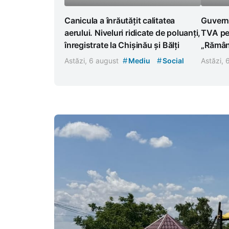
Canicula a înrăutățit calitatea
Guvern
aerului. Niveluri ridicate de poluanți,
TVA pen
înregistrate la Chișinău și Bălți
„Rămân
#
#
Astăzi, 6 august
Mediu
Social
Astăzi,