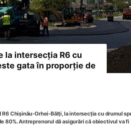
 la intersecția R6 cu
ste gata în proporție de
l R6 Chișinău-Orhei-Bălți, la intersecția cu drumul sp
de 80%. Antreprenorul dă asigurări că obiectivul va fi