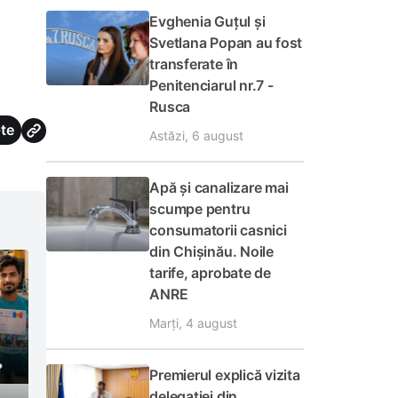
Evghenia Guțul și
Svetlana Popan au fost
transferate în
Penitenciarul nr.7 -
Rusca
te
Astăzi, 6 august
Apă și canalizare mai
scumpe pentru
consumatorii casnici
din Chișinău. Noile
tarife, aprobate de
ANRE
Marți, 4 august
Premierul explică vizita
delegației din