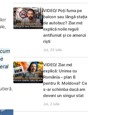
VIDEO/ Poți fuma pe
balcon sau lângă stația
lor
de autobuz? Ziar.md
le,
explică noile reguli
antifumat și ce amenzi
riști
Joi, 23 iulie
recum
ne
VIDEO/ Ziar.md
eral
explică: Unirea cu
România – plan B
pentru R. Moldova? Ce
utieră.
s-ar schimba dacă am
deveni un singur stat
.
Joi, 2 iulie