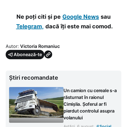
Ne poți citi și pe
Google News
sau
Telegram,
dacă îți este mai comod.
Autor:
Victoria Romaniuc
Abonează-te
Știri recomandate
Un camion cu cereale s-a
răsturnat în raionul
Cimișlia. Șoferul ar fi
pierdut controlul asupra
volanului
#
Astăzi, 6 august
Social