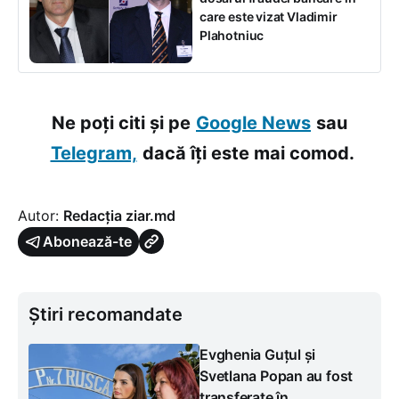
care este vizat Vladimir
Plahotniuc
Ne poți citi și pe
Google News
sau
Telegram,
dacă îți este mai comod.
Autor:
Redacția ziar.md
Abonează-te
Știri recomandate
Evghenia Guțul și
Svetlana Popan au fost
transferate în