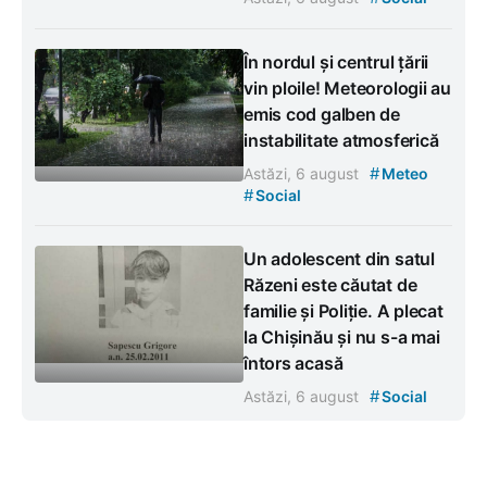
În nordul și centrul țării
vin ploile! Meteorologii au
emis cod galben de
instabilitate atmosferică
#
Astăzi, 6 august
Meteo
#
Social
Un adolescent din satul
Răzeni este căutat de
familie și Poliție. A plecat
la Chișinău și nu s-a mai
întors acasă
#
Astăzi, 6 august
Social