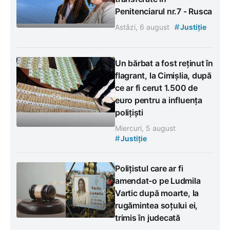
Penitenciarul nr.7 - Rusca
#
Astăzi, 6 august
Justiție
Un bărbat a fost reținut în
flagrant, la Cimișlia, după
ce ar fi cerut 1.500 de
euro pentru a influența
polițiști
Miercuri, 5 august
#
Justiție
Polițistul care ar fi
amendat-o pe Ludmila
Vartic după moarte, la
rugămintea soțului ei,
trimis în judecată