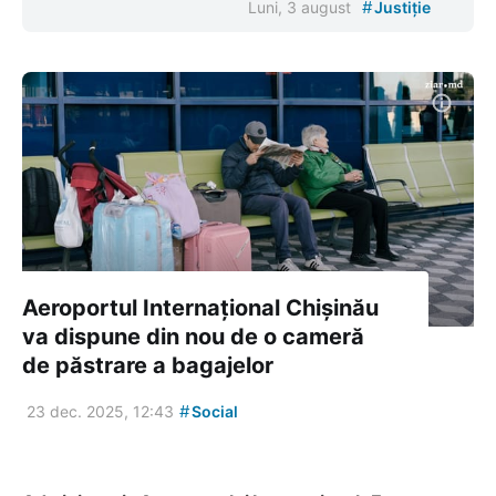
#
Luni, 3 august
Justiție
Aeroportul Internațional Chișinău
va dispune din nou de o cameră
de păstrare a bagajelor
#
23 dec. 2025, 12:43
Social