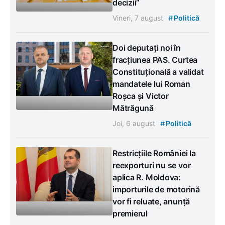
decizii”
#
Vineri, 7 august
Politică
Doi deputați noi în
fracțiunea PAS. Curtea
Constituțională a validat
mandatele lui Roman
Roșca și Victor
Mătrăgună
#
Joi, 6 august
Politică
Restricțiile României la
reexporturi nu se vor
aplica R. Moldova:
importurile de motorină
vor fi reluate, anunță
premierul