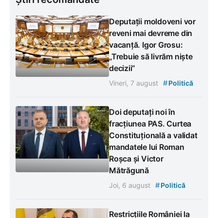
Deputații moldoveni vor
reveni mai devreme din
vacanță. Igor Grosu:
„Trebuie să livrăm niște
decizii”
#
Vineri, 7 august
Politică
Doi deputați noi în
fracțiunea PAS. Curtea
Constituțională a validat
mandatele lui Roman
Roșca și Victor
Mătrăgună
#
Joi, 6 august
Politică
Restricțiile României la