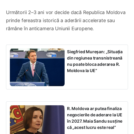
Următorii 2–3 ani vor decide dacă Republica Moldova
prinde fereastra istorică a aderării accelerate sau
rămâne în anticamera Uniunii Europene.
Siegfried Mureșan: „Situația
din regiunea transnistreană
nu poate bloca aderarea R.
Moldova la UE”
R. Moldova ar putea finaliza
negocierile de aderare la UE
în 2027. Maia Sandu susține
că „acest lucru este real”