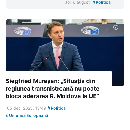
#
Joi, 6 august
Politică
Siegfried Mureșan: „Situația din
regiunea transnistreană nu poate
bloca aderarea R. Moldova la UE”
#
05 dec. 2025, 13:49
Politică
#
Uniunea Europeană