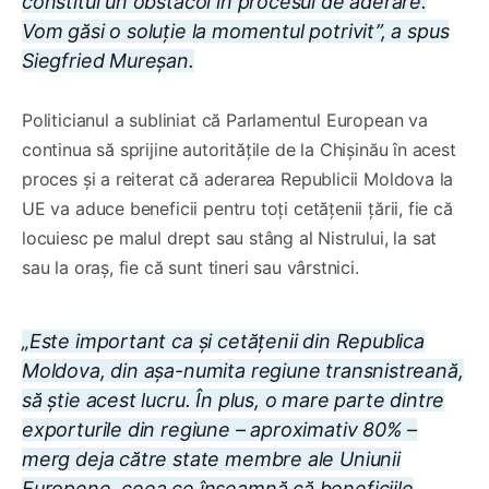
constitui un obstacol în procesul de aderare.
Vom găsi o soluție la momentul potrivit”, a spus
Siegfried Mureșan.
Politicianul a subliniat că Parlamentul European va
continua să sprijine autoritățile de la Chișinău în acest
proces și a reiterat că aderarea Republicii Moldova la
UE va aduce beneficii pentru toți cetățenii țării, fie că
locuiesc pe malul drept sau stâng al Nistrului, la sat
sau la oraș, fie că sunt tineri sau vârstnici.
„Este important ca și cetățenii din Republica
Moldova, din așa-numita regiune transnistreană,
să știe acest lucru. În plus, o mare parte dintre
exporturile din regiune – aproximativ 80% –
merg deja către state membre ale Uniunii
Europene, ceea ce înseamnă că beneficiile