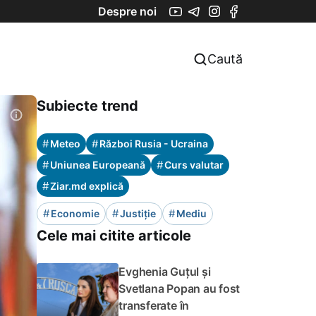
Despre noi
Caută
Subiecte trend
#
#
Meteo
Război Rusia - Ucraina
#
#
Uniunea Europeană
Curs valutar
#
Ziar.md explică
#
#
#
Economie
Justiție
Mediu
Cele mai citite articole
Evghenia Guțul și
Svetlana Popan au fost
transferate în