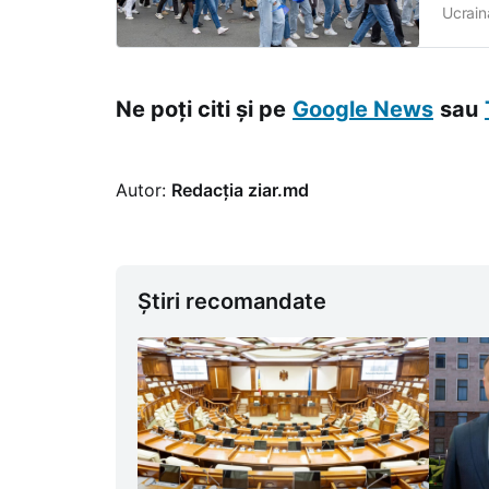
Ucrain
că Bru
ambele
Ne poți citi și pe
Google News
sau
Autor:
Redacția ziar.md
Știri recomandate