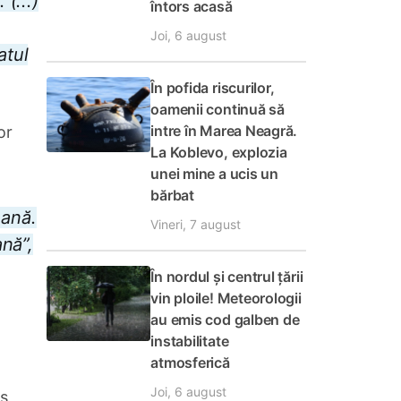
(...)
întors acasă
Joi, 6 august
atul
În pofida riscurilor,
oamenii continuă să
intre în Marea Neagră.
or
La Koblevo, explozia
unei mine a ucis un
bărbat
eană.
Vineri, 7 august
ană”,
În nordul și centrul țării
vin ploile! Meteorologii
au emis cod galben de
instabilitate
atmosferică
Joi, 6 august
rs