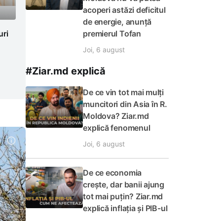
acoperi astăzi deficitul
de energie, anunță
uri
premierul Tofan
Joi, 6 august
#Ziar.md explică
De ce vin tot mai mulți
muncitori din Asia în R.
Moldova? Ziar.md
explică fenomenul
Joi, 6 august
De ce economia
crește, dar banii ajung
tot mai puțin? Ziar.md
explică inflația și PIB-ul