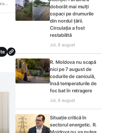
arat
doborât mai mulți
 cu
copaci pe drumurile
din nordul țării.
Circulația a fost
restabilită
Joi, 6 august
te
R. Moldova nu scapă
nici pe 7 august de
codurile de caniculă,
însă temperaturile de
foc bat în retragere
Joi, 6 august
Situație critică în
sectorul energetic. R.
Moldova nu va putea