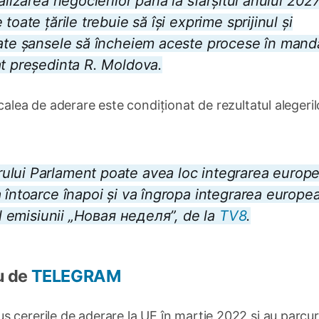
lizarea negocierilor până la sfârșitul anului 2027. 
oate țările trebuie să își exprime sprijinul și
oate șansele să încheiem aceste procese
în mand
at președinta R. Moldova.
calea de aderare este condiționat de rezultatul alegeril
ului Parlament poate avea loc integrarea europ
 întoarce înapoi și va îngropa integrarea europe
ul emisiunii „Новая неделя”, de la
TV8
.
u de
TELEGRAM
 cererile de aderare la UE în martie 2022 și au parcu