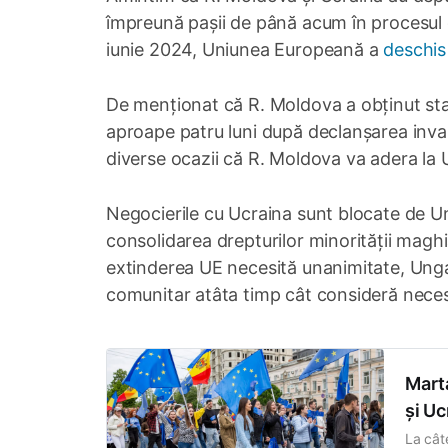
împreună pașii de până acum în procesul d
iunie 2024, Uniunea Europeană a
deschis 
De menționat că R. Moldova a obținut stat
aproape patru luni după declanșarea invaz
diverse ocazii că R. Moldova va adera la
Negocierile cu Ucraina sunt blocate de Ung
consolidarea drepturilor minorității maghi
extinderea UE necesită unanimitate, Ungari
comunitar atâta timp cât consideră neces
Marta
și Uc
La cât