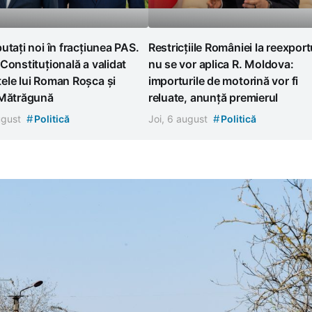
utați noi în fracțiunea PAS.
Restricțiile României la reexport
Constituțională a validat
nu se vor aplica R. Moldova:
ele lui Roman Roșca și
importurile de motorină vor fi
 Mătrăgună
reluate, anunță premierul
#
#
august
Politică
Joi, 6 august
Politică