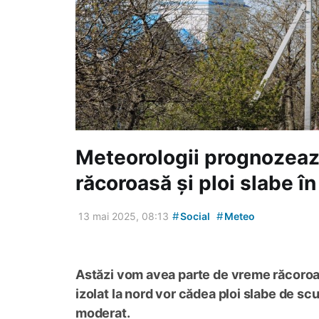
Meteorologii prognozeaz
răcoroasă și ploi slabe în 
#
#
13 mai 2025, 08:13
Social
Meteo
Astăzi vom avea parte de vreme răcoroasă 
izolat la nord vor cădea ploi slabe de scu
moderat.