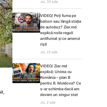
Joi, 30 iulie
VIDEO/ Poți fuma pe
balcon sau lângă stația
de autobuz? Ziar.md
explică noile reguli
antifumat și ce amenzi
riști
Joi, 23 iulie
VIDEO/ Ziar.md
explică: Unirea cu
România – plan B
pentru R. Moldova? Ce
s-ar schimba dacă am
l,
deveni un singur stat
Joi, 2 iulie