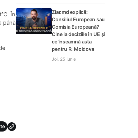
Ziar.md explică:
3°C. În
Consiliul European sau
ca până
Comisia Europeană?
Cine ia deciziile în UE și
ce înseamnă asta
 de
pentru R. Moldova
Joi, 25 iunie
te