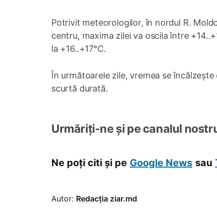
Potrivit meteorologilor, în nordul R. Mol
centru, maxima zilei va oscila între +14..
la +16..+17°C.
În următoarele zile, vremea se încălzește 
scurtă durată.
Urmăriți-ne și pe canalul nostr
Ne poți citi și pe
Google News
sau
Autor:
Redacția ziar.md