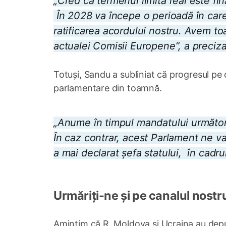
„Cred că termenul limită real este fina
În 2028 va începe o perioadă în care t
ratificarea acordului nostru. Avem t
actualei Comisii Europene
”, a preciz
Totuși, Sandu a subliniat că progresul pe 
parlamentare din toamnă.
„Anume în timpul mandatului următor
În caz contrar, acest Parlament ne va
a mai declarat șefa statului, în cadr
Urmăriți-ne și pe canalul nostr
Amintim că R. Moldova și Ucraina au depus