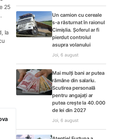
Pe 25
Un camion cu cereale
.
s-a răsturnat în raionul
Cimișlia. Șoferul ar fi
, la
pierdut controlul
cu
asupra volanului
Joi, 6 august
Mai mulți bani ar putea
rămâne din salariu.
Scutirea personală
pentru angajați ar
putea crește la 40.000
de lei din 2027
ova
Joi, 6 august
e
Atenție! Furtuna a