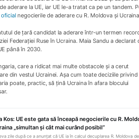
e aderare la UE, iar UE le-a tratat ca pe un tandem. 
oficial
negocierile de aderare cu R. Moldova și Ucraina
utul de țară candidat la aderare într-un termen record
iei Federației Ruse în Ucraina. Maia Sandu a declarat 
 UE până în 2030.
aria, care a ridicat mai multe obstacole și a cerut
are din vestul Ucrainei. Așa cum toate deciziile privind
a poate, practic, să țină Ucraina în afara blocului
ar.
 Kos: UE este gata să înceapă negocierile cu R. Mold
raina „simultan și cât mai curând posibil”
eva zile după ce a anunțat că UE ia în calcul decuplarea R. Moldova d