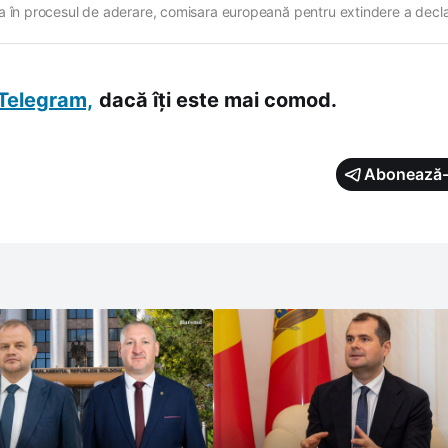
a în procesul de aderare, comisara europeană pentru extindere a decl
xellesul este deschis să înceapă „Clusterul 1” al negocierilor de aderare
 candidate, „simultan și cât mai curând posibil”. „Am…
Telegram,
dacă îți este mai comod.
Abonează-