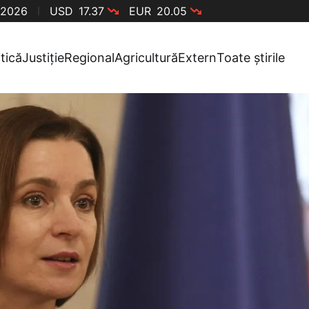
 2026
USD
17.37
EUR
20.05
itică
Justiție
Regional
Agricultură
Extern
Toate știrile