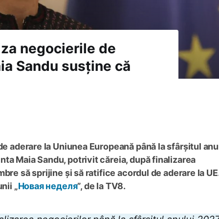
iza negocierile de
aia Sandu susține că
 de aderare la Uniunea Europeană până la sfârșitul anu
ta Maia Sandu, potrivit căreia, după finalizarea
bre să sprijine și să ratifice acordul de aderare la UE
nii „
Новая неделя
”, de la TV8.