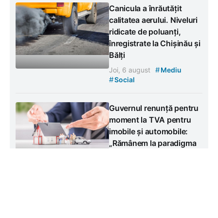
Canicula a înrăutățit
calitatea aerului. Niveluri
ridicate de poluanți,
înregistrate la Chișinău și
Bălți
#
Joi, 6 august
Mediu
#
Social
Guvernul renunță pentru
moment la TVA pentru
imobile și automobile:
„Rămânem la paradigma
accizării”
#
Joi, 6 august
Social