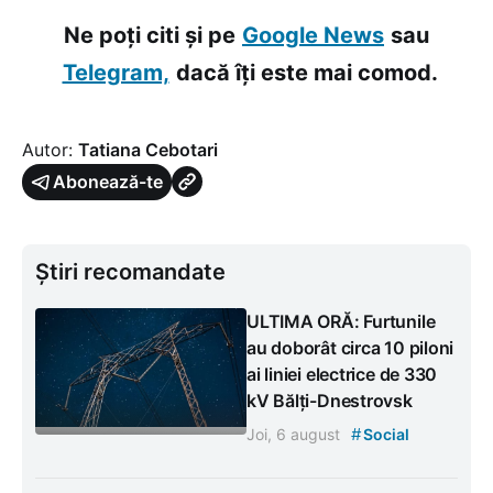
Ne poți citi și pe
Google News
sau
Telegram,
dacă îți este mai comod.
Autor:
Tatiana Cebotari
Abonează-te
Știri recomandate
ULTIMA ORĂ: Furtunile
au doborât circa 10 piloni
ai liniei electrice de 330
kV Bălți-Dnestrovsk
#
Joi, 6 august
Social