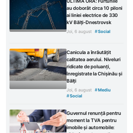
ULTIMA ORĂ: Furtunile
au doborât circa 10 piloni
ai liniei electrice de 330
kV Bălți-Dnestrovsk
#
Joi, 6 august
Social
Canicula a înrăutățit
calitatea aerului. Niveluri
ridicate de poluanți,
înregistrate la Chișinău și
Bălți
#
Joi, 6 august
Mediu
#
Social
Guvernul renunță pentru
moment la TVA pentru
imobile și automobile: