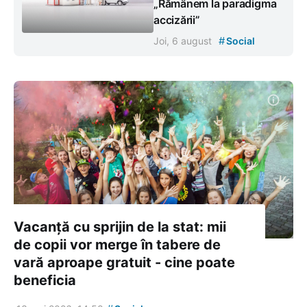
„Rămânem la paradigma
accizării”
#
Joi, 6 august
Social
Vacanță cu sprijin de la stat: mii
de copii vor merge în tabere de
vară aproape gratuit - cine poate
beneficia