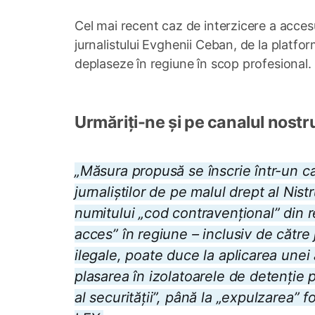
Cel mai recent caz de interzicere a accesu
jurnalistului Evghenii Ceban, de la platfo
deplaseze în regiune în scop profesional.
Urmăriți-ne și pe canalul nostr
„Măsura propusă se înscrie într-un ca
jurnaliștilor de pe malul drept al Nis
numitului „cod contravențional” din r
acces” în regiune – inclusiv de către 
ilegale, poate duce la aplicarea unei
plasarea în izolatoarele de detenție p
al securității”, până la „expulzarea” 