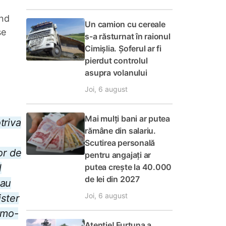
ând
Un camion cu cereale
se
s-a răsturnat în raionul
Cimișlia. Șoferul ar fi
pierdut controlul
asupra volanului
Joi, 6 august
Mai mulți bani ar putea
triva
rămâne din salariu.
Scutirea personală
or de
pentru angajați ar
putea crește la 40.000
l
de lei din 2027
sau
Joi, 6 august
ister
romo-
Atenție! Furtuna a