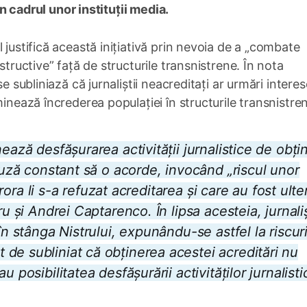
 în cadrul unor instituții media.
 justifică această inițiativă prin nevoia de a „combate
structive” față de structurile transnistrene. În nota
e subliniază că jurnaliștii neacreditați ar urmări interes
minează încrederea populației în structurile transnistre
ează desfășurarea activității jurnalistice de obți
efuză constant să o acorde, invocând „riscul unor
ărora li s-a refuzat acreditarea și care au fost ulte
u și Andrei Captarenco. În lipsa acesteia, jurnaliș
în stânga Nistrului, expunându-se astfel la riscur
de subliniat că obținerea acestei acreditări nu
 posibilitatea desfășurării activităților jurnalisti