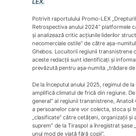
LEX.
Potrivit raportulului Promo-LEX „Drepturi
Retrospectiva anului 2024” platformele car
și analizează critic acțiunile liderilor str
necomerciale ostile” de către așa-numitul „m
Ghebos. Locuitorii regiunii transnistrene c
aceste redacții sunt identificați și inform
prevăzută pentru așa-numita „trădare de p
De la începutul anului 2025, regimul de la
amplifică climatul de frică din regiune. D
general” al regiunii transnistrene, Anatol
a persoanelor care vor colecta, stoca și 
„clasificate” către cetățeni, organizații și
suprem” de la Tiraspol a înregistrat șase
unui mod de viaţă fără copii”.