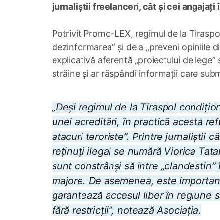
jurnaliștii freelanceri, cât și cei angajați
Potrivit Promo-LEX, regimul de la Tiraspol
dezinformarea” și de a „preveni opiniile di
explicativă aferentă „proiectului de lege” s
străine și ar răspândi informații care sub
„Deși regimul de la Tiraspol condițion
unei acreditări, în practică acesta r
atacuri teroriste”. Printre jurnaliștii c
reținuți ilegal se numără Viorica Tatar
sunt constrânși să intre „clandestin” 
majore. De asemenea, este important 
garantează accesul liber în regiune sau
fără restricții”, notează Asociația.