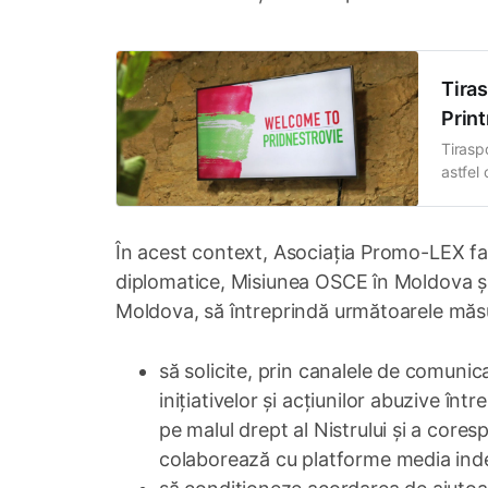
Tiras
Prin
Tirasp
astfel 
Asocia
Tirasp
În acest context, Asociația Promo-LEX face
diplomatice, Misiunea OSCE în Moldova și 
Moldova, să întreprindă următoarele măsu
să solicite, prin canalele de comunic
inițiativelor și acțiunilor abuzive înt
pe malul drept al Nistrului și a coresp
colaborează cu platforme media in