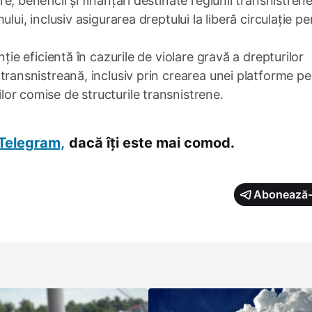
, beneficii și finanțări destinate regiunii transnistren
lui, inclusiv asigurarea dreptului la liberă circulație pe
ție eficientă în cazurile de violare gravă a drepturilor
transnistreană, inclusiv prin crearea unei platforme pe
or comise de structurile transnistrene.
Telegram,
dacă îți este mai comod.
Abonează-