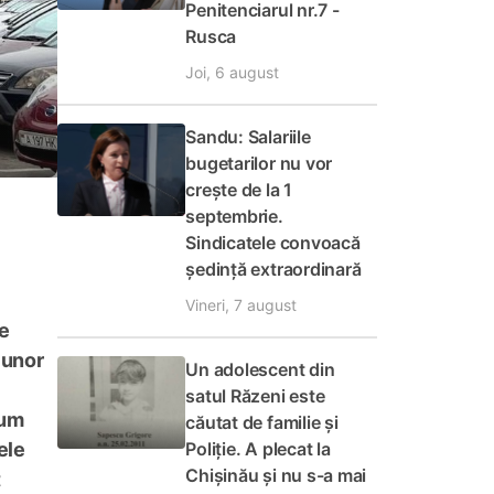
Penitenciarul nr.7 -
Rusca
Joi, 6 august
Sandu: Salariile
bugetarilor nu vor
crește de la 1
septembrie.
Sindicatele convoacă
ședință extraordinară
Vineri, 7 august
re
 unor
Un adolescent din
satul Răzeni este
cum
căutat de familie și
Poliție. A plecat la
ele
Chișinău și nu s-a mai
t