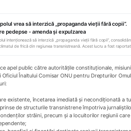
polul vrea să interzică „propaganda vieții fără copii”.
tre pedepse - amenda și expulzarea
olul intenționează să interzică „propaganda vieții fără copii”, consolidâ
climatul de frică din regiunea transnistreană. Acest lucru a fost raporta
ția Promo-LEX, care a informat că așa numitul „soviet suprem” de la
ol a înregistrat pe 4 martie șase „proiecte de lege”…
 apel public către autoritățile constituționale, misiuni
Oficiul Înaltului Comisar ONU pentru Drepturilor Omulu
ri:
are existente, încetarea imediată și necondiționată a t
reprinse de structurile transnistrene împotriva jurnaliștil
ondenților străini, precum și a locuitorilor regiunii care
dependente;