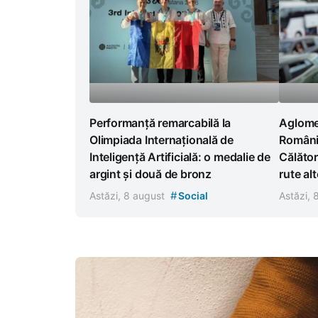
Performanță remarcabilă la
Aglomer
Olimpiada Internațională de
România
Inteligență Artificială: o medalie de
Călător
argint și două de bronz
rute al
#
Astăzi, 8 august
Social
Astăzi,