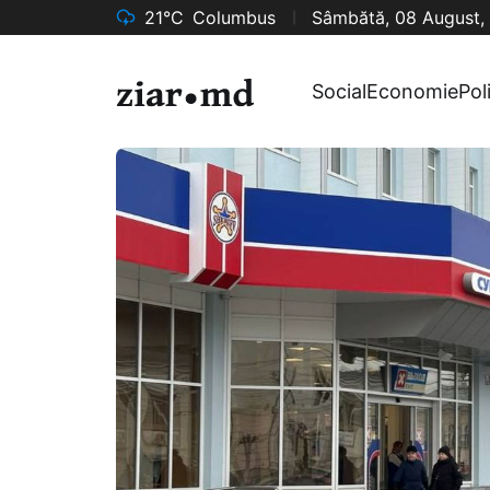
21°C
Columbus
Sâmbătă, 08 August,
Social
Economie
Pol