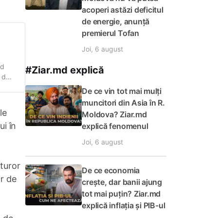
acoperi astăzi deficitul
de energie, anunță
premierul Tofan
Joi, 6 august
nd
#Ziar.md explică
t de
De ce vin tot mai mulți
muncitori din Asia în R.
le
Moldova? Ziar.md
i în
explică fenomenul
Joi, 6 august
uturor
De ce economia
or de
crește, dar banii ajung
tot mai puțin? Ziar.md
explică inflația și PIB-ul