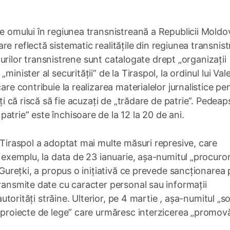
le omului în regiunea transnistreană a Republicii Moldo
e reflectă sistematic realitățile din regiunea transnis
ucturilor transnistrene sunt catalogate drept „organizații
inister al securității” de la Tiraspol, la ordinul lui Vale
are contribuie la realizarea materialelor jurnalistice pe
ați că riscă să fie acuzați de „trădare de patrie”. Pedeap
atrie” este închisoare de la 12 la 20 de ani.
 Tiraspol a adoptat mai multe măsuri represive, care
e exemplu, la data de 23 ianuarie, așa-numitul „procuro
i Gurețki, a propus o inițiativă ce prevede sancționarea
transmite date cu caracter personal sau informații
 autorități străine. Ulterior, pe 4 martie , așa-numitul „s
 „proiecte de lege” care urmăresc interzicerea „promovă