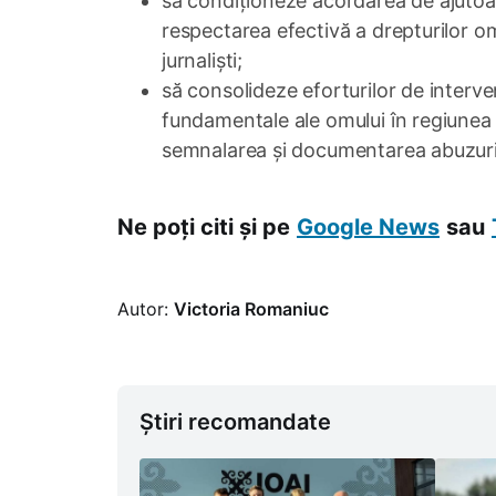
să condiționeze acordarea de ajutoare
respectarea efectivă a drepturilor omu
jurnaliști;
să consolideze eforturilor de interven
fundamentale ale omului în regiunea 
semnalarea și documentarea abuzuril
Ne poți citi și pe
Google News
sau
Autor:
Victoria Romaniuc
Știri recomandate