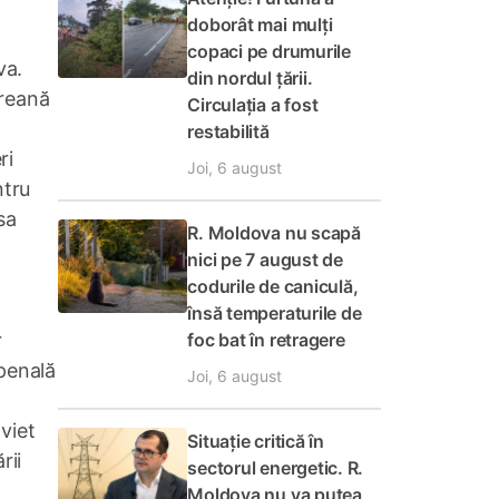
doborât mai mulți
copaci pe drumurile
va.
din nordul țării.
treană
Circulația a fost
restabilită
ri
Joi, 6 august
ntru
sa
R. Moldova nu scapă
nici pe 7 august de
codurile de caniculă,
însă temperaturile de
foc bat în retragere
r
 penală
Joi, 6 august
oviet
Situație critică în
rii
sectorul energetic. R.
Moldova nu va putea