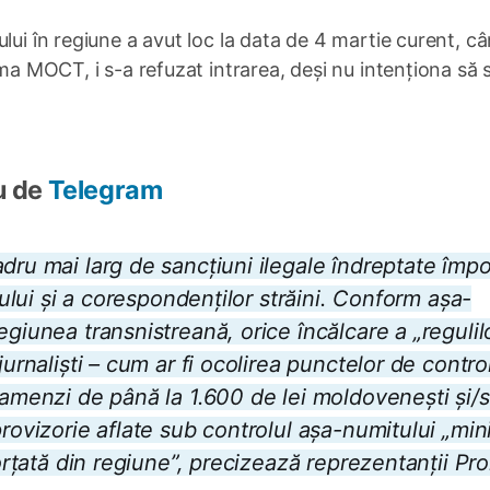
lui în regiune a avut loc la data de 4 martie curent, c
rma МОСТ, i s-a refuzat intrarea, deși nu intenționa să 
u de
Telegram
dru mai larg de sancțiuni ilegale îndreptate împo
trului și a corespondenților străini. Conform așa-
egiunea transnistreană, orice încălcare a „regulil
jurnaliști – cum ar fi ocolirea punctelor de contro
 amenzi de până la 1.600 de lei moldovenești și/
rovizorie aflate sub controlul așa-numitului „min
forțată din regiune”, precizează reprezentanții P