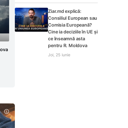
Ziar.md explică:
Consiliul European sau
Comisia Europeană?
Cine ia deciziile în UE și
ce înseamnă asta
pentru R. Moldova
dova
Joi, 25 iunie