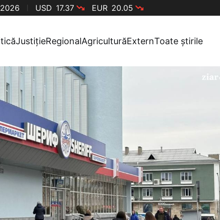
 2026
USD
17.37
EUR
20.05
itică
Justiție
Regional
Agricultură
Extern
Toate știrile