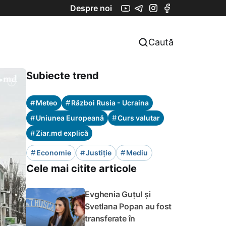
Despre noi
Caută
Subiecte trend
#
#
Meteo
Război Rusia - Ucraina
#
#
Uniunea Europeană
Curs valutar
#
Ziar.md explică
#
#
#
Economie
Justiție
Mediu
Cele mai citite articole
Evghenia Guțul și
Svetlana Popan au fost
transferate în