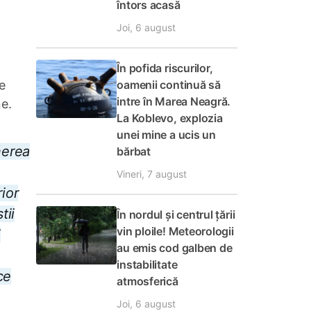
întors acasă
Joi, 6 august
În pofida riscurilor,
oamenii continuă să
e
intre în Marea Neagră.
ne.
La Koblevo, explozia
unei mine a ucis un
nerea
bărbat
Vineri, 7 august
rior
tii
În nordul și centrul țării
vin ploile! Meteorologii
i
au emis cod galben de
instabilitate
ce
atmosferică
Joi, 6 august