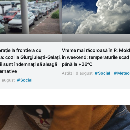
ație la frontiera cu
Vreme mai răcoroasă în R: Mol
: cozi la Giurgiulești-Galați.
în weekend: temperaturile scad
ii sunt îndemnați să aleagă
până la +26°C
ternative
#
#
Astăzi, 8 august
Social
Meteo
#
 8 august
Social