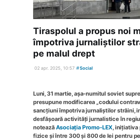
Tiraspolul a propus noi 
împotriva jurnaliștilor str
pe malul drept
#
02 apr. 2025, 10:57
Social
Luni, 31 martie, așa-numitul soviet supre
presupune modificarea „codului contrave
sancțiuni împotriva jurnaliștilor străini, 
desfășoară activități jurnalistice în reg
notează
Asociația Promo-LEX
, inițiati
fizice și între 300 și 800 de lei pentru p