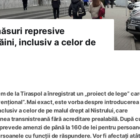
măsuri represive
ăini, inclusiv a celor de
m de la Tiraspol a înregistrat un „proiect de lege” ca
nțional”. Mai exact, este vorba despre introducerea
inclusiv a celor de pe malul drept al Nistrului, care
iunea transnistreană fără acreditare prealabilă. După 
va prevede amenzi de până la 160 de lei pentru persoan
ersoanele cu funcții de răspundere. Vor fi afectați atâ