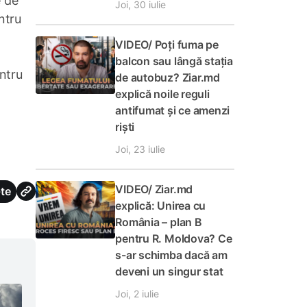
e de
Joi, 30 iulie
ntru
VIDEO/ Poți fuma pe
balcon sau lângă stația
ntru
de autobuz? Ziar.md
explică noile reguli
antifumat și ce amenzi
riști
Joi, 23 iulie
VIDEO/ Ziar.md
te
explică: Unirea cu
România – plan B
pentru R. Moldova? Ce
s-ar schimba dacă am
deveni un singur stat
Joi, 2 iulie