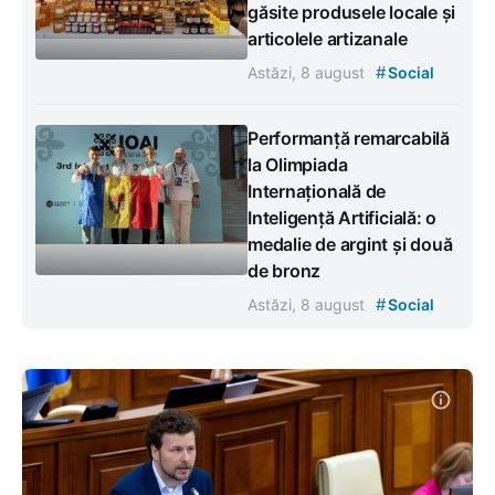
găsite produsele locale și
articolele artizanale
#
Astăzi, 8 august
Social
Performanță remarcabilă
la Olimpiada
Internațională de
Inteligență Artificială: o
medalie de argint și două
de bronz
#
Astăzi, 8 august
Social