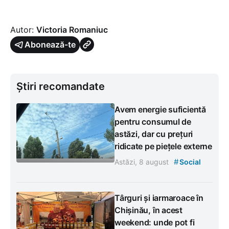
Autor:
Victoria Romaniuc
Abonează-te
Știri recomandate
Avem energie suficientă
pentru consumul de
astăzi, dar cu prețuri
ridicate pe piețele externe
#
Astăzi, 8 august
Social
Târguri și iarmaroace în
Chișinău, în acest
weekend: unde pot fi