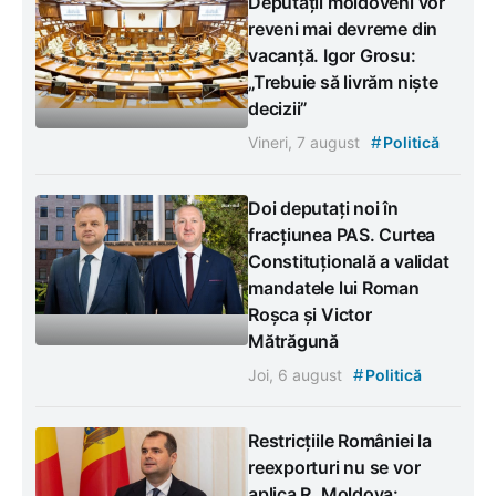
Deputații moldoveni vor
reveni mai devreme din
vacanță. Igor Grosu:
„Trebuie să livrăm niște
decizii”
#
Vineri, 7 august
Politică
Doi deputați noi în
fracțiunea PAS. Curtea
Constituțională a validat
mandatele lui Roman
Roșca și Victor
Mătrăgună
#
Joi, 6 august
Politică
Restricțiile României la
reexporturi nu se vor
aplica R. Moldova: