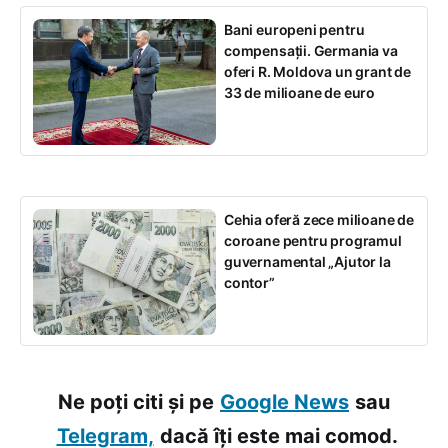
Bani europeni pentru
compensații. Germania va
oferi R. Moldova un grant de
33 de milioane de euro
Cehia oferă zece milioane de
coroane pentru programul
guvernamental „Ajutor la
contor”
Ne poți citi și pe
Google News
sau
Telegram,
dacă îți este mai comod.