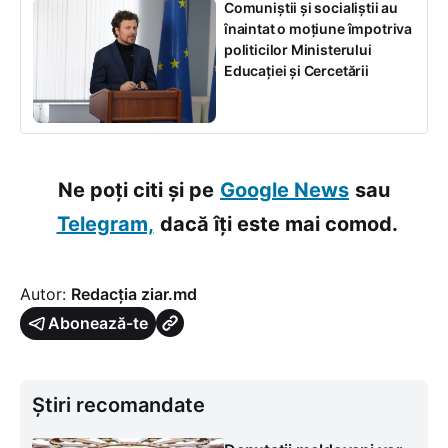
Comuniștii și socialiștii au
înaintat o moțiune împotriva
politicilor Ministerului
Educației și Cercetării
Ne poți citi și pe
Google News
sau
Telegram,
dacă îți este mai comod.
Autor:
Redacția ziar.md
Abonează-te
Știri recomandate