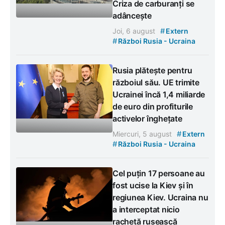
Criza de carburanți se
adâncește
#
Joi, 6 august
Extern
#
Război Rusia - Ucraina
Rusia plătește pentru
războiul său. UE trimite
Ucrainei încă 1,4 miliarde
de euro din profiturile
activelor înghețate
#
Miercuri, 5 august
Extern
#
Război Rusia - Ucraina
Cel puțin 17 persoane au
fost ucise la Kiev și în
regiunea Kiev. Ucraina nu
a interceptat nicio
rachetă rusească