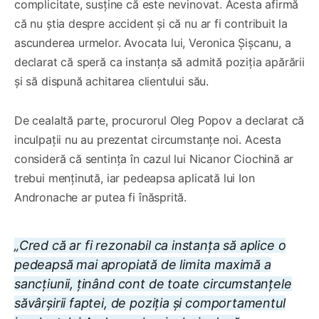
complicitate, susține că este nevinovat. Acesta afirmă
că nu știa despre accident și că nu ar fi contribuit la
ascunderea urmelor. Avocata lui, Veronica Șișcanu, a
declarat că speră ca instanța să admită poziția apărării
și să dispună achitarea clientului său.
De cealaltă parte, procurorul Oleg Popov a declarat că
inculpații nu au prezentat circumstanțe noi. Acesta
consideră că sentința în cazul lui Nicanor Ciochină ar
trebui menținută, iar pedeapsa aplicată lui Ion
Andronache ar putea fi înăsprită.
„Cred că ar fi rezonabil ca instanța să aplice o
pedeapsă mai apropiată de limita maximă a
sancțiunii, ținând cont de toate circumstanțele
săvârșirii faptei, de poziția și comportamentul