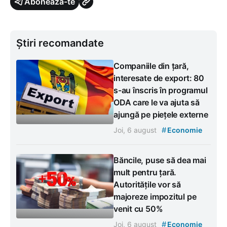
Abonează-te
Știri recomandate
Companiile din țară,
interesate de export: 80
s-au înscris în programul
ODA care le va ajuta să
ajungă pe piețele externe
#
Joi, 6 august
Economie
Băncile, puse să dea mai
mult pentru țară.
Autoritățile vor să
majoreze impozitul pe
venit cu 50%
#
Joi, 6 august
Economie