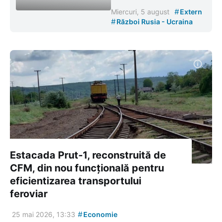
#
Miercuri, 5 august
Extern
#
Război Rusia - Ucraina
Estacada Prut-1, reconstruită de
CFM, din nou funcțională pentru
eficientizarea transportului
feroviar
#
25 mai 2026, 13:33
Economie