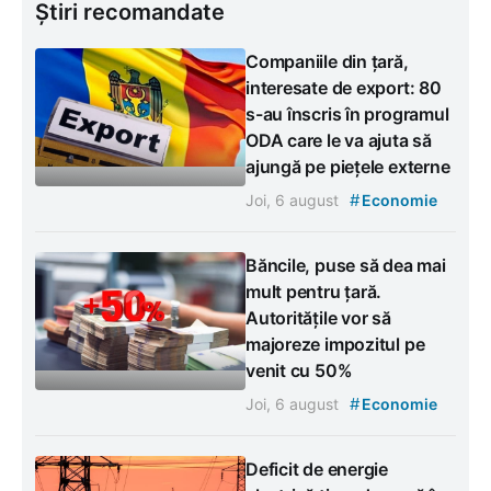
Știri recomandate
Companiile din țară,
interesate de export: 80
s-au înscris în programul
ODA care le va ajuta să
ajungă pe piețele externe
#
Joi, 6 august
Economie
Băncile, puse să dea mai
mult pentru țară.
Autoritățile vor să
majoreze impozitul pe
venit cu 50%
#
Joi, 6 august
Economie
Deficit de energie