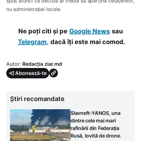
spus atunci că decizia ar trebui să aparțină cetățenilor,
nu administrației locale.
Ne poți citi și pe
Google News
sau
Telegram,
dacă îți este mai comod.
Autor:
Redacția ziar.md
Abonează-te
Știri recomandate
Slavneft-YANOS, una
dintre cele mai mari
rafinării din Federația
Rusă, lovită de drone.