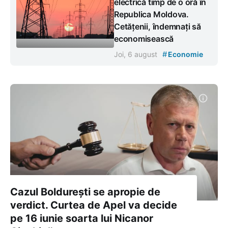
electrică timp de o oră în
Republica Moldova.
Cetățenii, îndemnați să
economisească
#
Joi, 6 august
Economie
Cazul Boldurești se apropie de
verdict. Curtea de Apel va decide
pe 16 iunie soarta lui Nicanor