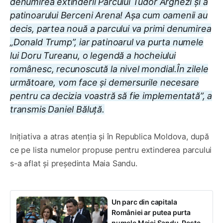
denumirea extinderii Parcului Tudor Arghezi și a
patinoarului Berceni Arena! Așa cum oamenii au
decis, partea nouă a parcului va primi denumirea
„Donald Trump”, iar patinoarul va purta numele
lui Doru Tureanu, o legendă a hocheiului
românesc, recunoscută la nivel mondial.În zilele
următoare, vom face și demersurile necesare
pentru ca decizia voastră să fie implementată”, a
transmis Daniel Băluță.
Inițiativa a atras atenția și în Republica Moldova, după
ce pe lista numelor propuse pentru extinderea parcului
s-a aflat și președinta Maia Sandu.
Un parc din capitala
României ar putea purta
numele Maiei Sandu. Peste