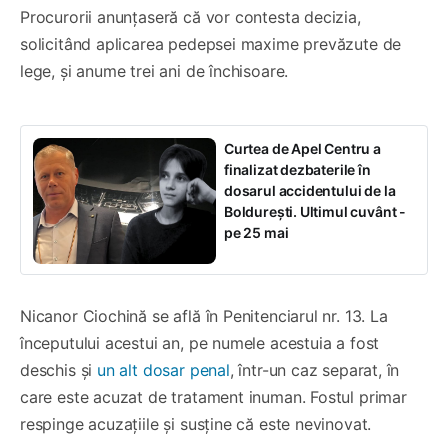
Procurorii anunțaseră că vor contesta decizia,
solicitând aplicarea pedepsei maxime prevăzute de
lege, și anume trei ani de închisoare.
Curtea de Apel Centru a
finalizat dezbaterile în
dosarul accidentului de la
Boldurești. Ultimul cuvânt -
pe 25 mai
Nicanor Ciochină se află în Penitenciarul nr. 13. La
începutului acestui an, pe numele acestuia a fost
deschis și
un alt dosar penal
, într-un caz separat, în
care este acuzat de tratament inuman. Fostul primar
respinge acuzațiile și susține că este nevinovat.