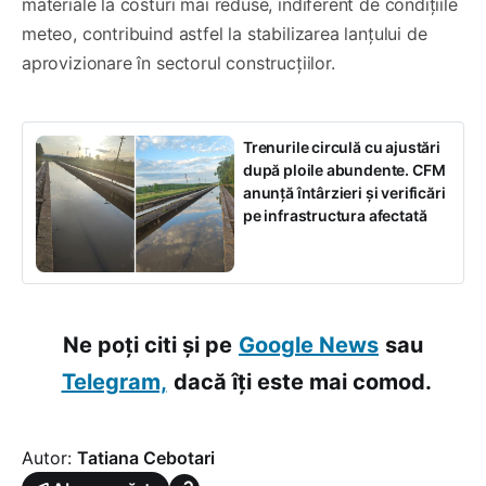
materiale la costuri mai reduse, indiferent de condițiile
meteo, contribuind astfel la stabilizarea lanțului de
aprovizionare în sectorul construcțiilor.
Trenurile circulă cu ajustări
după ploile abundente. CFM
anunță întârzieri și verificări
pe infrastructura afectată
Ne poți citi și pe
Google News
sau
Telegram,
dacă îți este mai comod.
Autor:
Tatiana Cebotari