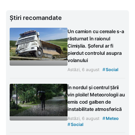
Știri recomandate
Un camion cu cereale s-a
răsturnat în raionul
Cimișlia. Șoferul ar fi
pierdut controlul asupra
volanului
#
Astăzi, 6 august
Social
În nordul și centrul țării
vin ploile! Meteorologii au
emis cod galben de
instabilitate atmosferică
#
Astăzi, 6 august
Meteo
#
Social