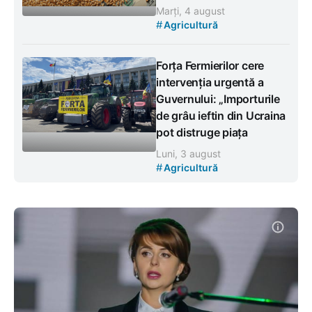
Marți, 4 august
#
Agricultură
Forța Fermierilor cere
intervenția urgentă a
Guvernului: „Importurile
de grâu ieftin din Ucraina
pot distruge piața
Luni, 3 august
#
Agricultură