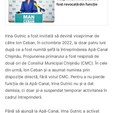
fost revocată din funcție
Irina Gutnic a fost invitată să devină viceprimar de
către Ion Ceban, în octombrie 2022, la doar patru luni
după ce a fost numită șefă la întreprinderea Apă-Canal
Chișinău. Propunerea primarului a fost respinsă de
două ori de Consiliul Municipal Chișinău (CMC). În cele
din urmă, Ion Ceban și-a asumat numirea prin
dispoziție directă, fără votul CMC. Pentru a nu pierde
funcția de la Apă-Canal, Irina Gutnic nu și-a dat
demisia, ci doar și-a suspendat temporar activitatea în
cadrul întreprinderii.
Până să ajungă la Apă-Canal, Irina Gutnic a activat