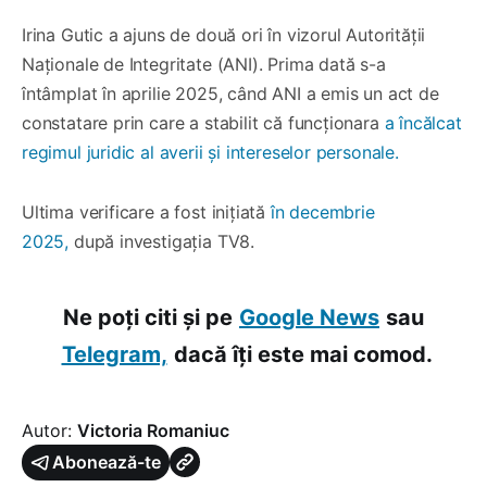
Irina Gutic a ajuns de două ori în vizorul Autorității
Naționale de Integritate (ANI). Prima dată s-a
întâmplat în aprilie 2025, când ANI a emis un act de
constatare prin care a stabilit că funcționara
a încălcat
regimul juridic al averii și intereselor personale.
Ultima verificare a fost inițiată
în decembrie
2025,
după investigația TV8.
Ne poți citi și pe
Google News
sau
Telegram,
dacă îți este mai comod.
Autor:
Victoria Romaniuc
Abonează-te