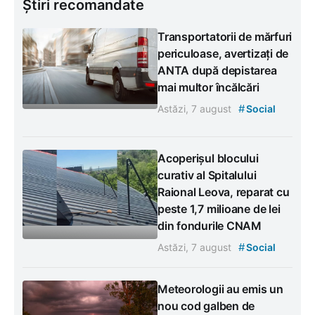
Știri recomandate
Transportatorii de mărfuri
periculoase, avertizați de
ANTA după depistarea
mai multor încălcări
#
Astăzi, 7 august
Social
Acoperișul blocului
curativ al Spitalului
Raional Leova, reparat cu
peste 1,7 milioane de lei
din fondurile CNAM
#
Astăzi, 7 august
Social
Meteorologii au emis un
nou cod galben de