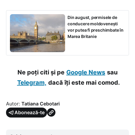
Din august, permisele de
conducere moldovenești
vor putea fi preschimbate în
Marea Britanie
Ne poți citi și pe
Google News
sau
Telegram,
dacă îți este mai comod.
Autor:
Tatiana Cebotari
Abonează-te