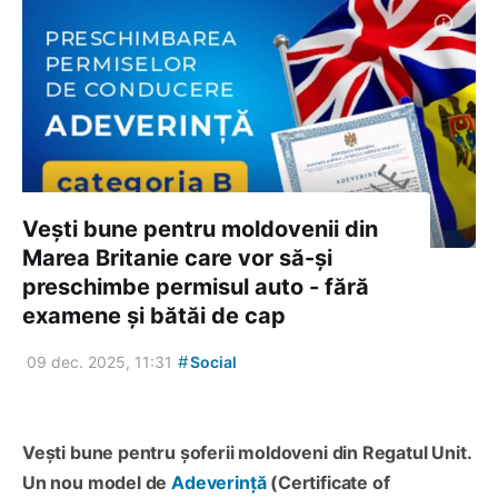
Vești bune pentru moldovenii din
Marea Britanie care vor să-și
preschimbe permisul auto - fără
examene și bătăi de cap
#
09 dec. 2025, 11:31
Social
Vești bune pentru șoferii moldoveni din Regatul Unit.
Un nou model de
Adeverință
(Certificate of