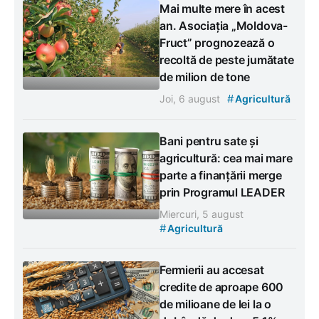
Mai multe mere în acest
an. Asociația „Moldova-
Fruct” prognozează o
recoltă de peste jumătate
de milion de tone
#
Joi, 6 august
Agricultură
Bani pentru sate și
agricultură: cea mai mare
parte a finanțării merge
prin Programul LEADER
Miercuri, 5 august
#
Agricultură
Fermierii au accesat
credite de aproape 600
de milioane de lei la o