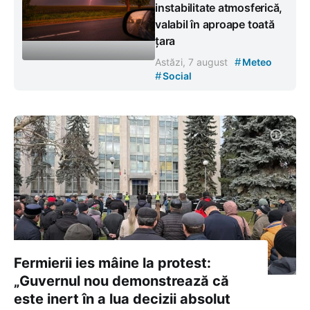
instabilitate atmosferică,
valabil în aproape toată
țara
#
Astăzi, 7 august
Meteo
#
Social
Fermierii ies mâine la protest:
„Guvernul nou demonstrează că
este inert în a lua decizii absolut