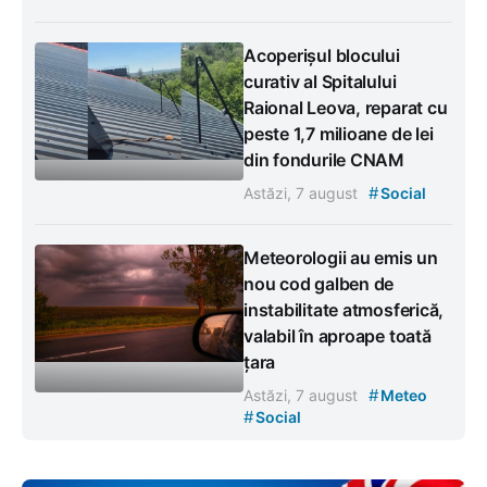
Acoperișul blocului
curativ al Spitalului
Raional Leova, reparat cu
peste 1,7 milioane de lei
din fondurile CNAM
#
Astăzi, 7 august
Social
Meteorologii au emis un
nou cod galben de
instabilitate atmosferică,
valabil în aproape toată
țara
#
Astăzi, 7 august
Meteo
#
Social