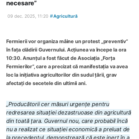
necesare”
#
09 dec. 2025, 11:20
Agricultură
Fermierii vor organiza mâine un protest „preventiv”
în fața clădirii Guvernului. Acțiunea va începe la ora
10:30. Anunțul a fost făcut de Asociația „Forța
Fermierilor”, care a precizat că manifestația va avea
loc la inițiativa agricultorilor din sudul țării, grav
afectați de secetele din ultimii ani.
„Producătorii cer măsuri urgențe pentru
redresarea situației dezastruoase din agricultură
din toată țara. Guvernul nou, care probabil încă
nu a realizat ce situației economică a preluat de
la precedentul, demonstrează că este inert în a