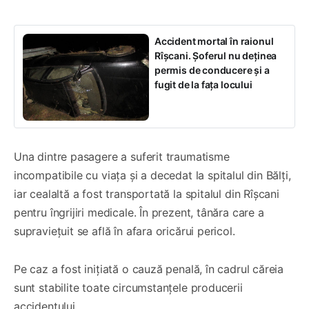
Accident mortal în raionul
Rîșcani. Șoferul nu deținea
permis de conducere și a
fugit de la fața locului
Una dintre pasagere a suferit traumatisme
incompatibile cu viața și a decedat la spitalul din Bălți,
iar cealaltă a fost transportată la spitalul din Rîșcani
pentru îngrijiri medicale. În prezent, tânăra care a
supraviețuit se află în afara oricărui pericol.
Pe caz a fost inițiată o cauză penală, în cadrul căreia
sunt stabilite toate circumstanțele producerii
accidentului.