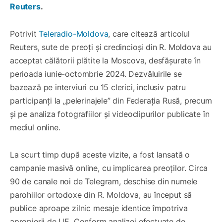
Reuters
.
Potrivit
Teleradio-Moldova
, care citează articolul
Reuters, sute de preoți și credincioși din R. Moldova au
acceptat călătorii plătite la Moscova, desfășurate în
perioada iunie-octombrie 2024. Dezvăluirile se
bazează pe interviuri cu 15 clerici, inclusiv patru
participanți la „pelerinajele” din Federația Rusă, precum
și pe analiza fotografiilor și videoclipurilor publicate în
mediul online.
La scurt timp după aceste vizite, a fost lansată o
campanie masivă online, cu implicarea preoților. Circa
90 de canale noi de Telegram, deschise din numele
parohiilor ortodoxe din R. Moldova, au început să
publice aproape zilnic mesaje identice împotriva
apropierii de UE. Conform analizei efectuate de