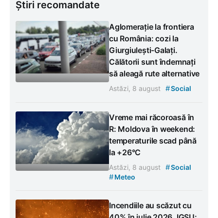
Știri recomandate
Aglomerație la frontiera
cu România: cozi la
Giurgiulești-Galați.
Călătorii sunt îndemnați
să aleagă rute alternative
#
Astăzi, 8 august
Social
Vreme mai răcoroasă în
R: Moldova în weekend:
temperaturile scad până
la +26°C
#
Astăzi, 8 august
Social
#
Meteo
Incendiile au scăzut cu
40% în iulie 2026. IGSU: