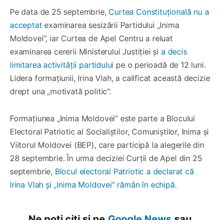
Pe data de 25 septembrie,
Curtea Constituțională nu a
acceptat
examinarea sesizării Partidului „Inima
Moldovei”, iar Curtea de Apel Centru a reluat
examinarea cererii Ministerului Justiției și
a decis
limitarea activității partidului
pe o perioadă de 12 luni.
Lidera formațiunii, Irina Vlah, a calificat această decizie
drept una „motivată politic”.
Formațiunea „Inima Moldovei” este parte a Blocului
Electoral Patriotic al Socialiștilor, Comuniștilor, Inima și
Viitorul Moldovei (BEP), care participă la alegerile din
28 septembrie. În urma deciziei Curții de Apel din 25
septembrie,
Blocul electoral Patriotic a declarat că
Irina Vlah și „Inima Moldovei” rămân în echipă
.
Ne poți citi și pe
Google News
sau