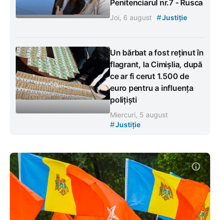
Penitenciarul nr.7 - Rusca
#
Joi, 6 august
Justiție
Un bărbat a fost reținut în
flagrant, la Cimișlia, după
ce ar fi cerut 1.500 de
euro pentru a influența
polițiști
Miercuri, 5 august
#
Justiție