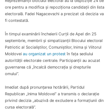
Reprezentanții blocului electoral au la dispoziție 24 de
ore pentru a modifica și repoziționa candidații din lista
electorală. Fadei Nagacevschi a precizat că decizia va
fi contestată.
În timpul examinării încheierii Curții de Apel din 25
septembrie, membrii și simpatizanții Blocului electoral
Patriotic al Socialiștilor, Comuniștilor, Inima și Viitorul
Moldovei
au organizat un protest
în fața sediului
autorității electorale centrale. Participanții au acuzat
guvernarea că „încalcă democrația și drepturile
omului”.
Imediat după pronunțarea hotărârii, Partidul
Republican „Inima Moldovei” a transmis o declarație
privind decizia „abuzivă de excludere a formațiunii din
cursa electorală”.