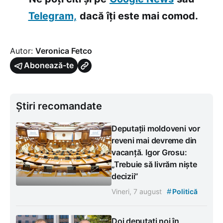
Telegram,
dacă îți este mai comod.
Autor:
Veronica Fetco
Abonează-te
Știri recomandate
Deputații moldoveni vor
reveni mai devreme din
vacanță. Igor Grosu:
„Trebuie să livrăm niște
decizii”
#
Vineri, 7 august
Politică
Doi deputați noi în