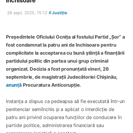
închisoare
#
26 sept. 2025, 15:12
Justiție
Președintele Oficiului Ocnița al fostului Partid „Șor” a
fost condamnat la patru ani de închisoare pentru
complicitate la acceptarea cu bună știință a finanțării
partidului politic din partea unui grup criminal
organizat. Decizia a fost pronunțată vineri, 26
septembrie, de magistrații Judecătoriei Chișinău,
anunță
Procuratura Anticorupție.
Instanța a dispus ca pedeapsa să fie executată într-un
penitenciar semiînchis și a aplicat o interdicție de
patru ani privind ocuparea funcțiilor de conducere în
partide politice, administrarea financiară sau