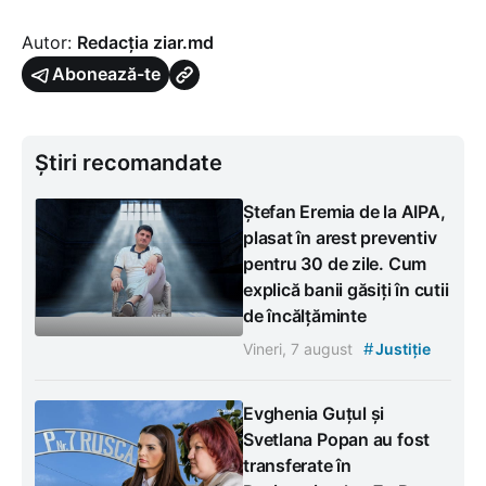
Autor:
Redacția ziar.md
Abonează-te
Știri recomandate
Ștefan Eremia de la AIPA,
plasat în arest preventiv
pentru 30 de zile. Cum
explică banii găsiți în cutii
de încălțăminte
#
Vineri, 7 august
Justiție
Evghenia Guțul și
Svetlana Popan au fost
transferate în