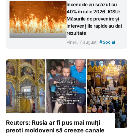
Incendiile au scăzut cu
40% în iulie 2026. IGSU:
Măsurile de prevenire și
intervențiile rapide au dat
rezultate
#
Vineri, 7 august
Social
Reuters: Rusia ar fi pus mai mulți
preoți moldoveni să creeze canale