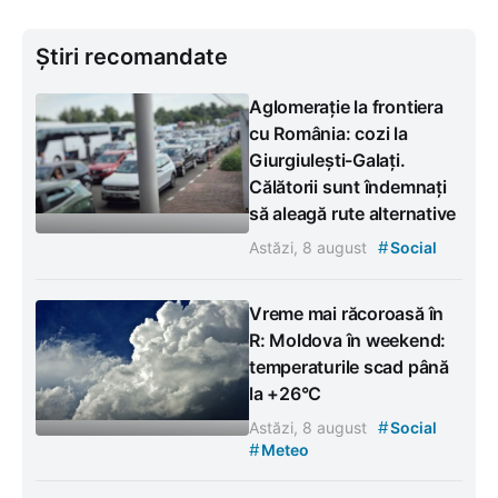
Știri recomandate
Aglomerație la frontiera
cu România: cozi la
Giurgiulești-Galați.
Călătorii sunt îndemnați
să aleagă rute alternative
#
Astăzi, 8 august
Social
Vreme mai răcoroasă în
R: Moldova în weekend:
temperaturile scad până
la +26°C
#
Astăzi, 8 august
Social
#
Meteo