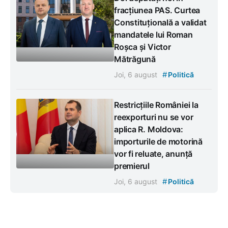
fracțiunea PAS. Curtea
Constituțională a validat
mandatele lui Roman
Roșca și Victor
Mătrăgună
#
Joi, 6 august
Politică
Restricțiile României la
reexporturi nu se vor
aplica R. Moldova:
importurile de motorină
vor fi reluate, anunță
premierul
#
Joi, 6 august
Politică