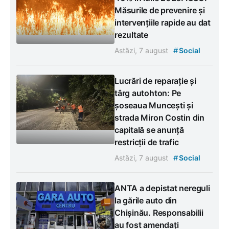
Măsurile de prevenire și
intervențiile rapide au dat
rezultate
#
Astăzi, 7 august
Social
Lucrări de reparație și
târg autohton: Pe
șoseaua Muncești și
strada Miron Costin din
capitală se anunță
restricții de trafic
#
Astăzi, 7 august
Social
ANTA a depistat nereguli
la gările auto din
Chișinău. Responsabilii
au fost amendați