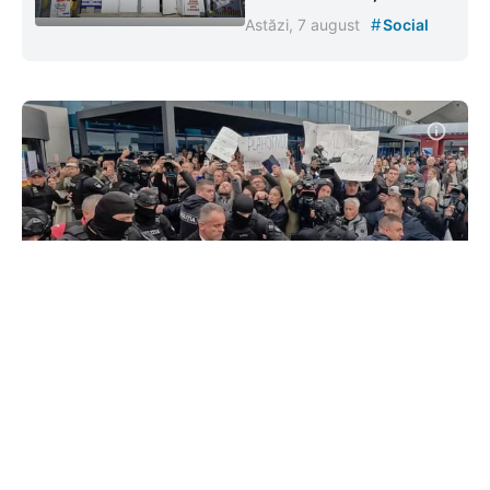
#
Astăzi, 7 august
Social
Vladimir Plahotniuc a fost
informat oficial despre acuzațiile
care i se aduc
#
25 sept. 2025, 18:35
Justiție