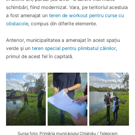
schimbări, fiind modernizat. Vara, pe teritoriul acestuia
a fost amenajat un
teren de workout pentru curse cu
obstacole
, compus din diferite elemente.
Anterior, municipalitatea a amenajat în acest spațiu
verde și un
teren special pentru plimbatul câinilor
,
primul de acest fel în capitală.
Sursa foto: Primăria municipiului Chișinău / Telegram