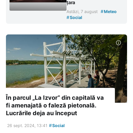
țara
#
Astăzi, 7 august
Meteo
#
Social
În parcul „La Izvor” din capitală va
fi amenajată o faleză pietonală.
Lucrările deja au început
#
26 sept. 2024, 13:41
Social