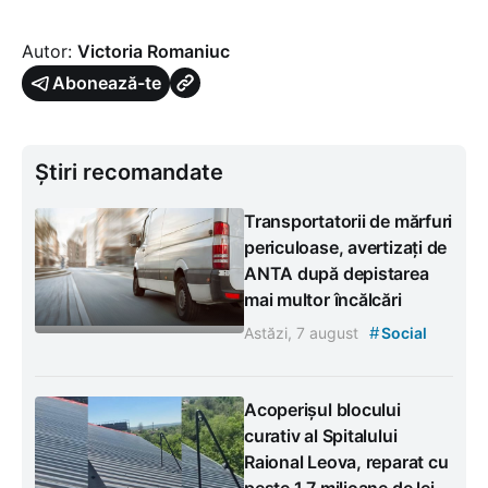
Autor:
Victoria Romaniuc
Abonează-te
Știri recomandate
Transportatorii de mărfuri
periculoase, avertizați de
ANTA după depistarea
mai multor încălcări
#
Astăzi, 7 august
Social
Acoperișul blocului
curativ al Spitalului
Raional Leova, reparat cu
peste 1,7 milioane de lei