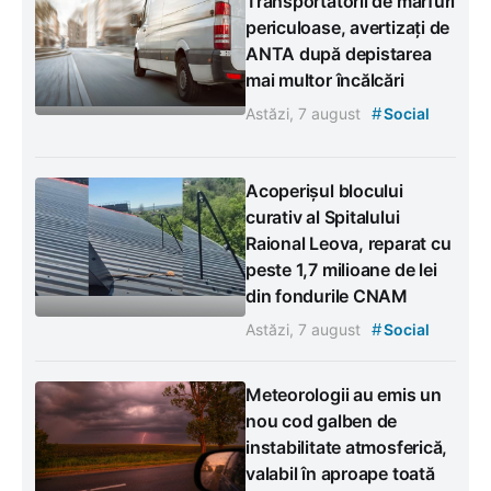
Transportatorii de mărfuri
periculoase, avertizați de
ANTA după depistarea
mai multor încălcări
#
Astăzi, 7 august
Social
Acoperișul blocului
curativ al Spitalului
Raional Leova, reparat cu
peste 1,7 milioane de lei
din fondurile CNAM
#
Astăzi, 7 august
Social
Meteorologii au emis un
nou cod galben de
instabilitate atmosferică,
valabil în aproape toată