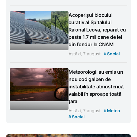
Acoperișul blocului
curativ al Spitalului
Raional Leova, reparat cu
peste 1,7 milioane de lei
din fondurile CNAM
#
Astăzi, 7 august
Social
Meteorologii au emis un
nou cod galben de
instabilitate atmosferică,
valabil în aproape toată
țara
#
Astăzi, 7 august
Meteo
#
Social