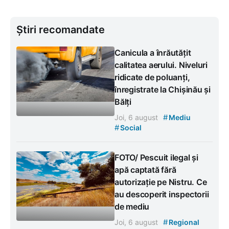
Știri recomandate
Canicula a înrăutățit
calitatea aerului. Niveluri
ridicate de poluanți,
înregistrate la Chișinău și
Bălți
#
Joi, 6 august
Mediu
#
Social
FOTO/ Pescuit ilegal și
apă captată fără
autorizație pe Nistru. Ce
au descoperit inspectorii
de mediu
#
Joi, 6 august
Regional