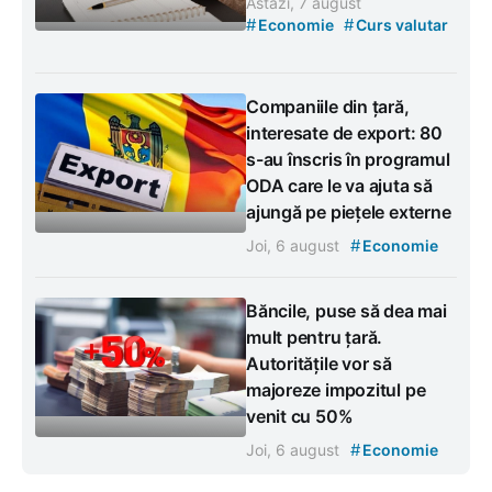
Astăzi, 7 august
#
#
Economie
Curs valutar
Companiile din țară,
interesate de export: 80
s-au înscris în programul
ODA care le va ajuta să
ajungă pe piețele externe
#
Joi, 6 august
Economie
Băncile, puse să dea mai
mult pentru țară.
Autoritățile vor să
majoreze impozitul pe
venit cu 50%
#
Joi, 6 august
Economie