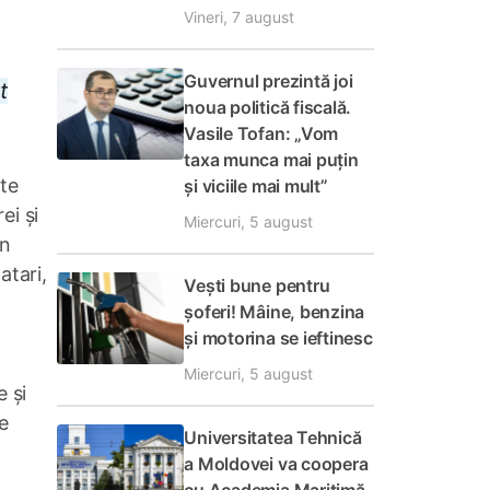
Vineri, 7 august
Guvernul prezintă joi
t
noua politică fiscală.
Vasile Tofan: „Vom
taxa munca mai puțin
lte
și viciile mai mult”
ei și
Miercuri, 5 august
un
atari,
Vești bune pentru
a
șoferi! Mâine, benzina
și motorina se ieftinesc
Miercuri, 5 august
e și
e
Universitatea Tehnică
a Moldovei va coopera