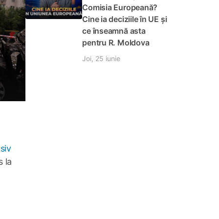
Comisia Europeană?
Cine ia deciziile în UE și
ce înseamnă asta
pentru R. Moldova
Joi, 25 iunie
siv
 la