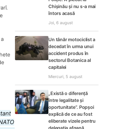
Chișinău și nu s-a mai
arî.
întors acasă
re
Joi, 6 august
 a
Un tânăr motociclist a
decedat în urma unui
accident produs în
chete
sectorul Botanica al
de
capitalei
Miercuri, 5 august
„Există o diferență
între legalitate și
oportunitate”. Popșoi
rtant
explică de ce au fost
eliberate vizele pentru
l NATO
delegația afgană