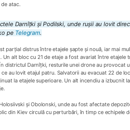
 de atac.
ictele Darnîțki și Podilski, unde rușii au lovit direc
nko pe
Telegram
.
ost parțial distrus între etajele șapte și nouă, iar mai mu
 alt bloc cu 21 de etaje a fost avariat între etajele tr
n districtul Darnîțki, resturile unei drone au provocat 
ce au lovit etajul patru. Salvatorii au evacuat 22 de loc
nuat la etajele superioare. Un alt incendiu a izbucnit l
je.
e Holosiivski și Obolonski, unde au fost afectate depozit
blic din Kiev circulă cu perturbări, în timp ce echipele d