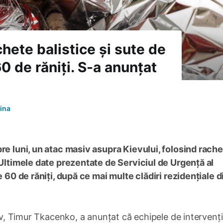
chete balistice și sute de
0 de răniți. S-a anunțat
ina
re luni, un atac masiv asupra Kievului, folosind rach
 Ultimele date prezentate de Serviciul de Urgență al
e 60 de răniți, după ce mai multe clădiri rezidențiale d
iev, Timur Tkacenko, a anunțat că echipele de intervenț