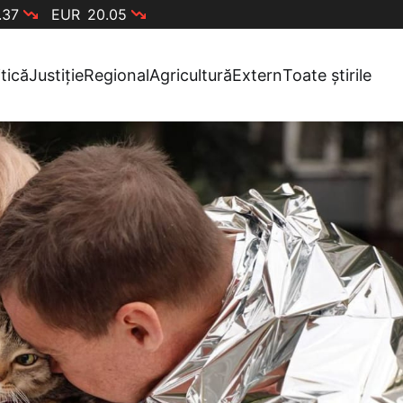
.37
EUR
20.05
itică
Justiție
Regional
Agricultură
Extern
Toate știrile