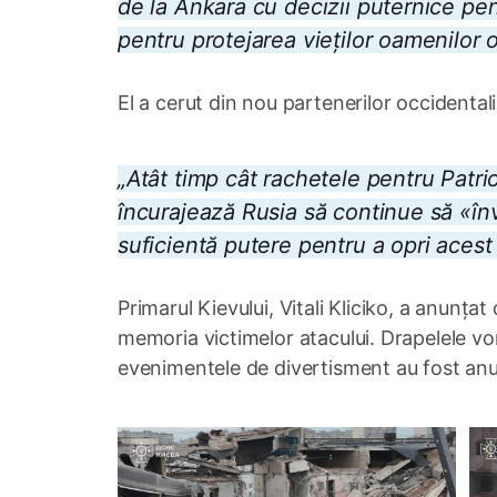
de la Ankara cu decizii puternice pen
pentru protejarea vieților oamenilor o
El a cerut din nou partenerilor occidentali
„Atât timp cât rachetele pentru Patrio
încurajează Rusia să continue să «înv
suficientă putere pentru a opri acest 
Primarul Kievului, Vitali Kliciko, a anunțat c
memoria victimelor atacului. Drapelele vor 
evenimentele de divertisment au fost anu