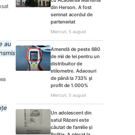
cu Academia Maritimă
nsat
din Herson. A fost
semnat acordul de
parteneriat
Miercuri, 5 august
e au
Amendă de peste 680
ansmis
de mii de lei pentru un
distribuitor de
etilometre. Adaosuri
de până la 733% și
tea
profit de 1.000%
Miercuri, 5 august
nțe
Un adolescent din
satul Răzeni este
căutat de familie și
Poliție. A plecat la