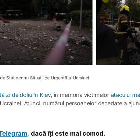
 de Stat pentru Situații de Urgență al Ucrainei 
ă zi de doliu în Kiev
, în memoria victimelor
atacului ma
Ucrainei. Atunci, numărul persoanelor decedate a ajuns
Telegram,
dacă îți este mai comod.