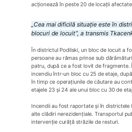
acționează în peste 20 de locații afectate
„Cea mai dificilă situație este în distr
blocuri de locuit”, a transmis Tkace
În districtul Podilski, un bloc de locuit a f
persoane au rămas prinse sub dărâmături. Un
patru, după ce a fost lovit de fragmente. Î
incendiu într-un bloc cu 25 de etaje, după 
în timp ce operațiunile de căutare au conti
etajele 23 și 24 ale unui bloc cu 30 de eta
Incendii au fost raportate și în districtel
alte clădiri nerezidențiale. Transportul pu
intervenție curăță străzile de resturi.