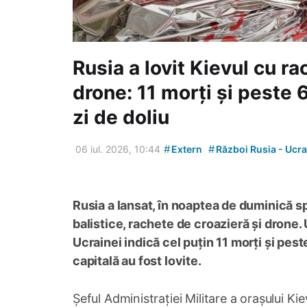
Rusia a lovit Kievul cu ra
drone: 11 morți și peste 6
zi de doliu
#
#
06 iul. 2026, 10:44
Extern
Război Rusia - Ucra
Rusia a lansat, în noaptea de duminică sp
balistice, rachete de croazieră și drone.
Ucrainei indică cel puțin 11 morți și pest
capitală au fost lovite.
Șeful Administrației Militare a orașului K