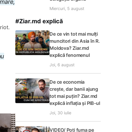
rmare,
Miercuri, 5 august
#Ziar.md explică
riot.
De ce vin tot mai mulți
muncitori din Asia în R.
Moldova? Ziar.md
explică fenomenul
au
Joi, 6 august
De ce economia
crește, dar banii ajung
tot mai puțin? Ziar.md
explică inflația și PIB-ul
Joi, 30 iulie
VIDEO/ Poți fuma pe