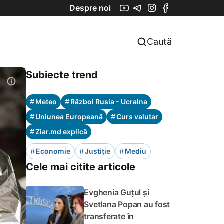
Despre noi
Caută
Subiecte trend
#
#
Meteo
Război Rusia - Ucraina
#
#
Uniunea Europeană
Curs valutar
#
Ziar.md explică
#
#
#
Economie
Justiție
Mediu
Cele mai citite articole
Evghenia Guțul și
Svetlana Popan au fost
transferate în