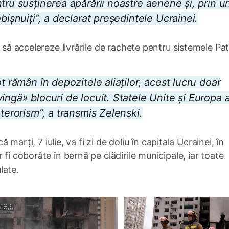
tru susținerea apărării noastre aeriene și, prin u
bișnuiți”, a declarat președintele Ucrainei.
 să accelereze livrările de rachete pentru sistemele Pat
t rămân în depozitele aliaților, acest lucru doar
ingă» blocuri de locuit. Statele Unite și Europa 
terorism”, a transmis Zelenski.
ă marți, 7 iulie, va fi zi de doliu în capitala Ucrainei, în
fi coborâte în bernă pe clădirile municipale, iar toate
late.