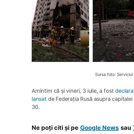
Sursa foto: Serviciul
Amintim că și vineri, 3 iulie, a fost
declarat
lansat
de Federația Rusă asupra capitalei 
30.
Ne poți citi și pe
Google News
sau