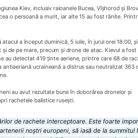
regiunea Kiev, inclusiv raioanele Bucea, Vîșhorod și Brov
cea o persoană a murit, iar alte 15 au fost rănite. Print
tacul a început duminică, 5 iulie, în jurul orei 18:00, și
t și de pe mare, precum și drone de atac. Kievul a fost
ene au detectat 419 ținte aeriene, printre care 68 de ra
ea antiaeriană ucraineană a distrus sau neutralizat 363 
one.
aineni au avut rezultate bune în doborârea dronelor și
ri rachetele balistice rusești.
ărilor de rachete interceptoare. Este foarte impo
artenerii noștri europeni, să iasă de la summitu