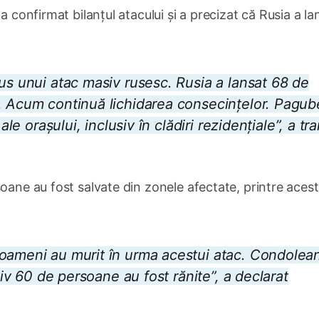
a confirmat bilanțul atacului și a precizat că Rusia a la
us unui atac masiv rusesc. Rusia a lansat 68 de
. Acum continuă lichidarea consecințelor. Pagub
ale orașului, inclusiv în clădiri rezidențiale”, a tr
soane au fost salvate din zonele afectate, printre aces
 oameni au murit în urma acestui atac. Condolea
ativ 60 de persoane au fost rănite”, a declarat