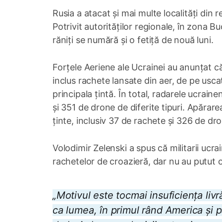
Rusia a atacat și mai multe localități din 
Potrivit autorităților regionale, în zona Bu
răniți se numără și o fetiță de nouă luni.
Forțele Aeriene ale Ucrainei au anunțat că a
inclus rachete lansate din aer, de pe usca
principala țintă. În total, radarele ucrain
și 351 de drone de diferite tipuri. Apărar
ținte, inclusiv 37 de rachete și 326 de dr
Volodimir Zelenski a spus că militarii ucr
rachetelor de croazieră, dar nu au putut op
„Motivul este tocmai insuficiența livr
ca lumea, în primul rând America și p