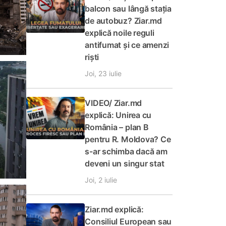
balcon sau lângă stația
de autobuz? Ziar.md
explică noile reguli
antifumat și ce amenzi
riști
Joi, 23 iulie
VIDEO/ Ziar.md
explică: Unirea cu
România – plan B
pentru R. Moldova? Ce
s-ar schimba dacă am
deveni un singur stat
Joi, 2 iulie
Ziar.md explică:
Consiliul European sau