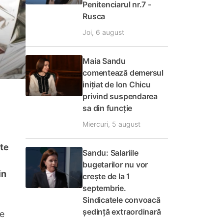
Penitenciarul nr.7 -
Rusca
Joi, 6 august
Maia Sandu
comentează demersul
inițiat de Ion Chicu
privind suspendarea
sa din funcție
Miercuri, 5 august
ete
Sandu: Salariile
bugetarilor nu vor
in
crește de la 1
septembrie.
Sindicatele convoacă
ședință extraordinară
ie