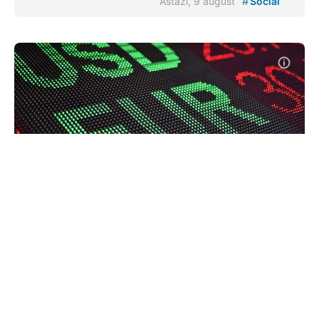
#
Astăzi, 9 august
Social
Euro și leul românesc cresc la final
de săptămână. Dolarul și hrivna se
ieftinesc
#
#
03 iul. 2026, 08:26
Economie
Curs valutar
Banca Națională a Moldovei (BNM) a stabilit pentru