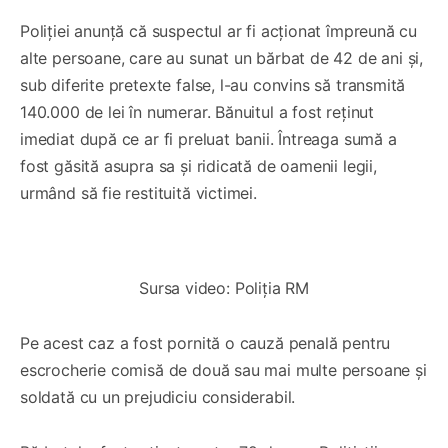
Poliției anunță că suspectul ar fi acționat împreună cu
alte persoane, care au sunat un bărbat de 42 de ani și,
sub diferite pretexte false, l-au convins să transmită
140.000 de lei în numerar. Bănuitul a fost reținut
imediat după ce ar fi preluat banii. Întreaga sumă a
fost găsită asupra sa și ridicată de oamenii legii,
urmând să fie restituită victimei.
0:00
/
0:30
1×
Sursa video: Poliția RM
Pe acest caz a fost pornită o cauză penală pentru
escrocherie comisă de două sau mai multe persoane și
soldată cu un prejudiciu considerabil.