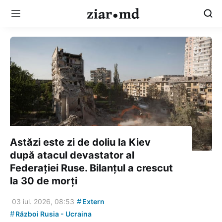
Astăzi este zi de doliu la Kiev
după atacul devastator al
Federației Ruse. Bilanțul a crescut
la 30 de morți
#
03 iul. 2026, 08:53
Extern
#
Război Rusia - Ucraina