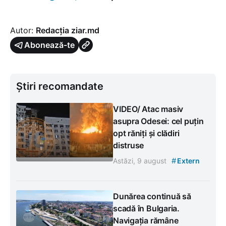
Autor:
Redacția ziar.md
Abonează-te
Știri recomandate
VIDEO/ Atac masiv
asupra Odesei: cel puțin
opt răniți și clădiri
distruse
#
Astăzi, 9 august
Extern
Dunărea continuă să
scadă în Bulgaria.
Navigația rămâne