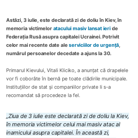
Astăzi, 3 iulie, este declarată zi de doliu în Kiev, în
memoria victimelor
atacului masiv lansat ieri
de
Federația Rusă asupra capitalei Ucrainei. Potrivit
celor mai recente date ale
serviciilor de urgență
,
numărul persoanelor decedate a ajuns la 30.
Primarul Kievului, Vitali Kliciko, a anunțat că drapelele
vor fi coborâte în bernă pe toate clădirile municipale.
Instituțiilor de stat și companiilor private li s-a
recomandat să procedeze la fel.
„Ziua de 3 iulie este declarată zi de doliu la Kiev,
în memoria victimelor celui mai masiv atac al
inamicului asupra capitalei. În această zi,