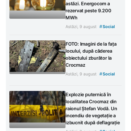
astăzi. Energocom a
rezervat peste 9.200
MWh
#
Astăzi, 9 august
Social
FOTO: Imagini de la fața
locului, după căderea
obiectului zburător la
Crocmaz
#
Astăzi, 9 august
Social
Explozie puternică în
localitatea Crocmaz din
raionul Ștefan Vodă. Un
incendiu de vegetație a
izbucnit după deflagrație