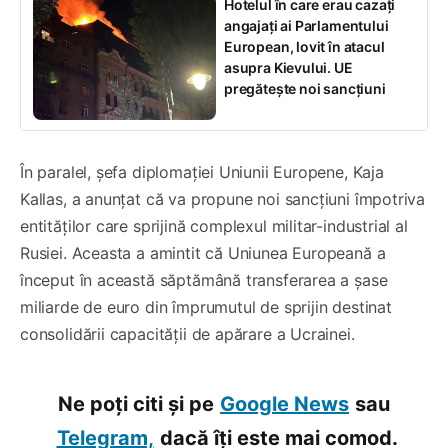
Hotelul în care erau cazați
angajați ai Parlamentului
European, lovit în atacul
asupra Kievului. UE
pregătește noi sancțiuni
În paralel, șefa diplomației Uniunii Europene, Kaja
Kallas, a anunțat că va propune noi sancțiuni împotriva
entităților care sprijină complexul militar-industrial al
Rusiei. Aceasta a amintit că Uniunea Europeană a
început în această săptămână transferarea a șase
miliarde de euro din împrumutul de sprijin destinat
consolidării capacității de apărare a Ucrainei.
Ne poți citi și pe
Google News
sau
Telegram,
dacă îți este mai comod.