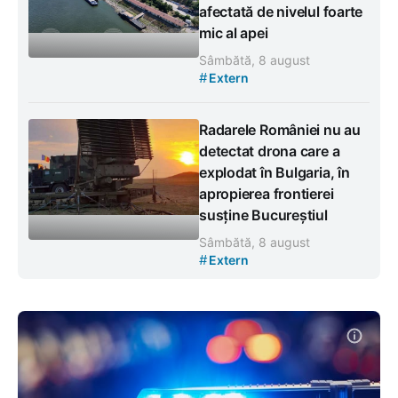
afectată de nivelul foarte
mic al apei
Sâmbătă, 8 august
#
Extern
Radarele României nu au
detectat drona care a
explodat în Bulgaria, în
apropierea frontierei
susține Bucureștiul
Sâmbătă, 8 august
#
Extern