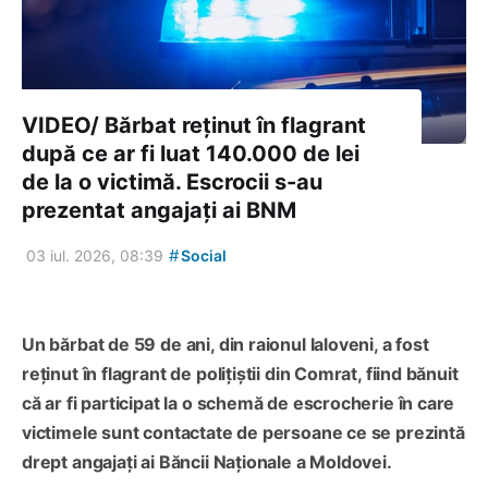
VIDEO/ Bărbat reținut în flagrant
după ce ar fi luat 140.000 de lei
de la o victimă. Escrocii s-au
prezentat angajați ai BNM
#
03 iul. 2026, 08:39
Social
Un bărbat de 59 de ani, din raionul Ialoveni, a fost
reținut în flagrant de polițiștii din Comrat, fiind bănuit
că ar fi participat la o schemă de escrocherie în care
victimele sunt contactate de persoane ce se prezintă
drept angajați ai Băncii Naționale a Moldovei.