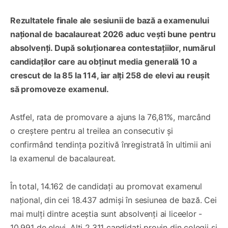
Rezultatele finale ale sesiunii de bază a examenului
național de bacalaureat 2026 aduc vești bune pentru
absolvenți. După soluționarea contestațiilor, numărul
candidaților care au obținut media generală 10 a
crescut de la 85 la 114, iar alți 258 de elevi au reușit
să promoveze examenul.
Astfel, rata de promovare a ajuns la 76,81%, marcând
o creștere pentru al treilea an consecutiv și
confirmând tendința pozitivă înregistrată în ultimii ani
la examenul de bacalaureat.
În total, 14.162 de candidați au promovat examenul
național, din cei 18.437 admiși în sesiunea de bază. Cei
mai mulți dintre aceștia sunt absolvenți ai liceelor -
10.991 de elevi. Alți 2.311 candidați provin din colegii și