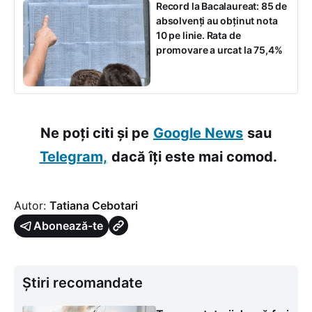
Record la Bacalaureat: 85 de
absolvenți au obținut nota
10 pe linie. Rata de
promovare a urcat la 75,4%
Ne poți citi și pe
Google News
sau
Telegram,
dacă îți este mai comod.
Autor:
Tatiana Cebotari
Abonează-te
Știri recomandate