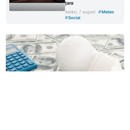
țara
#
Astăzi, 7 august
Meteo
#
Social
Energocom a cumpărat în iunie
peste 314 mii MWh de energie -
iată la ce preț
#
03 iul. 2026, 14:09
Social