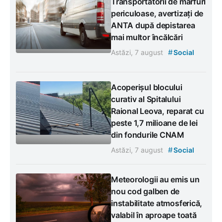
Transportatorii de mărfuri
periculoase, avertizați de
ANTA după depistarea
mai multor încălcări
#
Astăzi, 7 august
Social
Acoperișul blocului
curativ al Spitalului
Raional Leova, reparat cu
peste 1,7 milioane de lei
din fondurile CNAM
#
Astăzi, 7 august
Social
Meteorologii au emis un
nou cod galben de
instabilitate atmosferică,
valabil în aproape toată