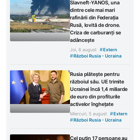
Slavneft-YANOS, una
dintre cele mai mari
rafinării din Federația
Rusă, lovită de drone.
Criza de carburanți se
adâncește
#
Joi, 6 august
Extern
#
Război Rusia - Ucraina
Rusia plătește pentru
războiul său. UE trimite
Ucrainei încă 1,4 miliarde
de euro din profiturile
activelor înghețate
#
Miercuri, 5 august
Extern
#
Război Rusia - Ucraina
Cel puțin 17 persoane au