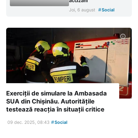
accizării”
#
Joi, 6 august
Social
Exerciții de simulare la Ambasada
SUA din Chișinău. Autoritățile
testează reacția în situații critice
#
09 dec. 2025, 08:43
Social