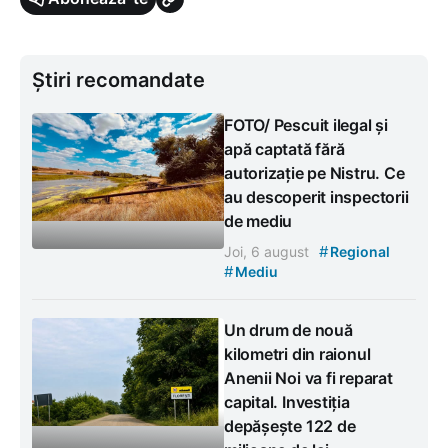
Știri recomandate
FOTO/ Pescuit ilegal și
apă captată fără
autorizație pe Nistru. Ce
au descoperit inspectorii
de mediu
#
Joi, 6 august
Regional
#
Mediu
Un drum de nouă
kilometri din raionul
Anenii Noi va fi reparat
capital. Investiția
depășește 122 de