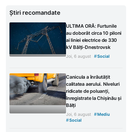
Știri recomandate
ULTIMA ORĂ: Furtunile
au doborât circa 10 piloni
ai liniei electrice de 330
kV Bălți-Dnestrovsk
#
Joi, 6 august
Social
Canicula a înrăutățit
calitatea aerului. Niveluri
ridicate de poluanți,
înregistrate la Chișinău și
Bălți
#
Joi, 6 august
Mediu
#
Social