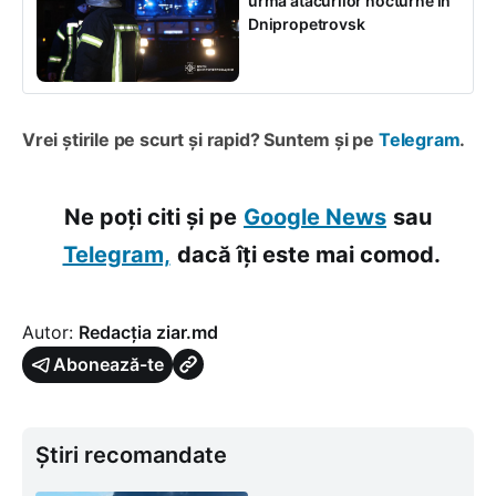
urma atacurilor nocturne în
Dnipropetrovsk
Vrei știrile pe scurt și rapid? Suntem și pe
Telegram
.
Ne poți citi și pe
Google News
sau
Telegram,
dacă îți este mai comod.
Autor:
Redacția ziar.md
Abonează-te
Știri recomandate