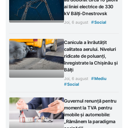
ai liniei electrice de 330
kV Bălți-Dnestrovsk
#
Joi, 6 august
Social
Canicula a înrăutățit
calitatea aerului. Niveluri
ridicate de poluanți,
înregistrate la Chișinău și
Bălți
#
Joi, 6 august
Mediu
#
Social
Guvernul renunță pentru
moment la TVA pentru
imobile și automobile:
„Rămânem la paradigma